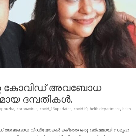
്റെ കോവിഡ് അവബോധ
മായ ദമ്പതികൾ.
,
,
,
,
,
lappuzha
coronavirus
covid_19upadates
covid19
helth department
helth
ോവിഡ് അവബോധ വീഡിയോകൾ കഴിഞ്ഞ ഒരു വർഷമായി സമൂഹ