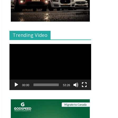
Trending Video
Video
Player
00:00
53:26