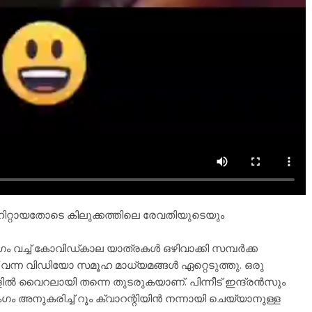
റായതോടെ കിലുക്കത്തിലെ രേവതിയുടെയും
ഗം വച്ച് കോവിഡ്കാല യാത്രകൾ ഒഴിവാക്കി സമ്പർക്ക
വന്ന വിഡിയോ സമൂഹ മാധ്യമങ്ങൾ ഏറ്റെടുത്തു. ഒരു
ിൽ വൈറലായി തന്നെ തുടരുകയാണ്. പിന്നീട് ഇന്ദ്രൻസും
ഗം അനുകരിച്ച് റൂം ക്വാറന്റിയിൻ നന്നായി ചെയ്യാനുള്ള