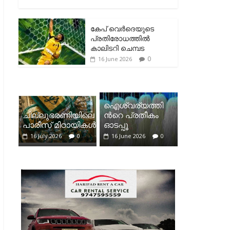
കേപ് വെര്‍ദെയുടെ
പ്രതിരോധത്തില്‍
കാലിടറി ചെമ്പട
0
16 June 2026
ഐശ്വര്യത്തി
ചില്ലുഭരണിയിലെ
ന്‍റെ പ്രതീകം
പാരീസ് മിഠായികള്‍
ഓടപ്പൂ
16 July 2026
0
16 June 2026
0