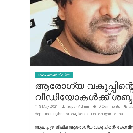
സോഷ്യല്‍ മീഡിയ
ആരോഗ്യ വകുപ്പിന
വീഡിയോകൾക്ക് ശബ്ദ
8 May 2021
Super Admin
0 Comments
a
,
,
,
dept
IndiaFightsCorona
kerala
Unite2FightCorona
ആലപ്പുഴ ജില്ല ആരോഗ്യ വകുപ്പിന്റെ ക