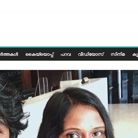
ളത്തിലെ കാലാവസ്ഥയ്ക്ക്അനുയോജ്യമോ?..
രീസ് മിഠായികള്‍
ന്ന അത്ഭുത മനുഷ്യന്‍
ശമാണ്, പക്ഷെ പോരാട്ടം തുടരും” സോനം വാങ്ചുക്
ർത്തകൾ
കൈയ്യൊപ്പ്
പറവ
വീഡിയോസ്
സിനിമ
ക