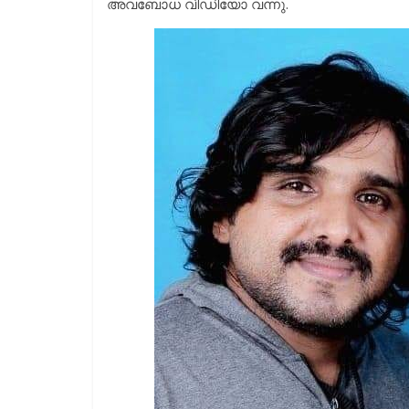
അവബോധ വിഡിയോ വന്നു.