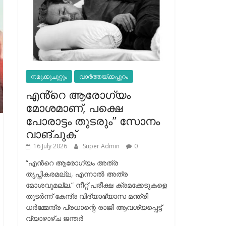
നമുക്കുചുറ്റും
വാർത്തയ്ക്കപ്പുറം
എൻ്റെ ആരോഗ്യം
മോശമാണ്, പക്ഷെ
പോരാട്ടം തുടരും” സോനം
വാങ്ചുക്
16 July 2026
Super Admin
0
“എന്‍റെ ആരോഗ്യം അത്ര
തൃപ്തികരമല്ല, എന്നാൽ അത്ര
മോശവുമല്ല.” നീറ്റ് പരീക്ഷ ക്രമക്കേടുകളെ
തുടർന്ന് കേന്ദ്ര വിദ്യാഭ്യാസ മന്ത്രി
ധർമ്മേന്ദ്ര പ്രധാന്റെ രാജി ആവശ്യപ്പെട്ട്
വ്യാഴാഴ്ച ജന്തർ