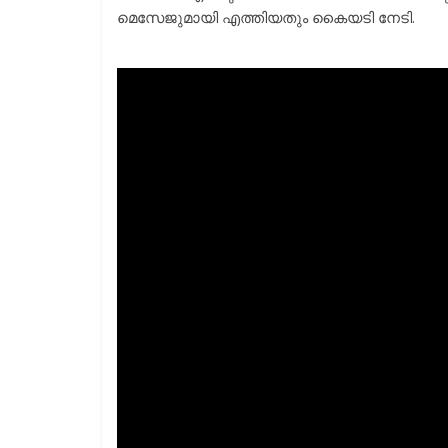
മെസേജുമായി എത്തിയതും കൈയടി നേടി.