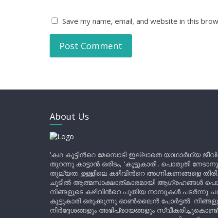
Save my name, email, and website in this brow
About Us
'കഥ കൂട്ടിന്‍റെ മേമ്പൊടി ഇല്ലാതെ യാഥാർഥ്യ ജീവ
തുറന്നു കാട്ടാൻ ഒരിടം, 'കൂട്ടുകാരി'. പൊരുതി നേടാന
തുല്യത. ഉള്ളിലെ കഴിവിന്‍റെ അഗ്നികണങ്ങളെ തിര
ചൂടിൽ ആത്മസാക്ഷാത്കാരമായി ആഗ്രഹങ്ങൾ പൊട്ടി മ
നിങ്ങളുടെ കഴിവിന്‍റെ പുതിയ നാമ്പുകൾ പടർന്നു പന
കൂട്ടുകാരി ഒരുക്കുന്നു ഓൺലൈൻ പോർട്ടൽ. നിങ്ങ
നിർദ്ദേശങ്ങളും അഭിപ്രായങ്ങളും സ്വീകരിച്ചുകൊണ്ട്