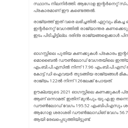
സ്ഥാനം നിലനിർത്തി. ആഗോള ഇന്റർനെറ്റ് സ്പീ
പ്രകാരമാണ് ഈ കണ്ടെത്തൽ.
രാജ്യത്ത് ഇത് വരെ ലഭിച്ചതിൽ ഏറ്റവും മികച
ഇന്റർനെറ്റ് വേഗത്തിൽ രാജ്യാന്തര കണക്കെട
ഇടം പിടിച്ചിട്ടില്ല. ദരിദ്ര രാജ്യങ്ങളെക്കാൾ 
ഓഗസ്റ്റിലെ പുതിയ കണക്കുകൾ പ്രകാരം ഇന്റ
മൊബൈൽ ഡൗൺലോഡ് വേഗതയിലെ ഇന്ത്യയുടെ
എം.ബി.പി.എസിൽ നിന്ന് 17.96 എം.ബി.പി.എസ
കോട്ട് ഡി ഐവയർ തുടങ്ങിയ രാജ്യങ്ങൾ മിക
രാജ്യം 122ൽ നിന്ന് 126ലേക്ക് പോയത്.
ഊക്‌ലയുടെ 2021 ഓഗസ്റ്റിലെ കണക്കുകൾ പ്
ആണ് ഒന്നാമത്. ഇതിന് മുൻപും യു.എ.ഇ തന്ന
ഡൗൺ‌ലോഡ് വേഗം 195.52 എംബിപിഎസും ശര
ആഗോള ശരാശരി ഡൗൺ‌ലോഡിങ് വേഗം 56.74
ആയി രേഖപ്പെടുത്തിയിട്ടുണ്ട്.