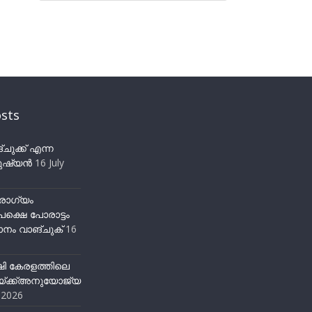
sts
ുക്ക് എന്ന
ഷ്യന്‍
16 July
ോഗ്യം
ക്ഷെ പോരാട്ടം
നം വാങ്ചുക്
16
ഷി കേരളത്തിലെ
്ക്ക്അനുയോജ്യ
y 2026