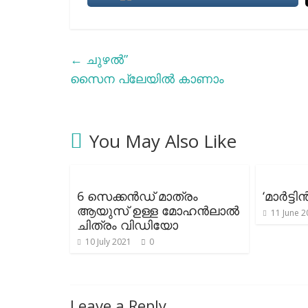
←
ചുഴല്‍”
സൈന പ്ലേയിൽ കാണാം
You May Also Like
6 സെക്കൻഡ് മാത്രം
‘മാർട്ട
ആയുസ് ഉള്ള മോഹൻലാൽ
11 June 2
ചിത്രം വിഡിയോ
10 July 2021
0
Leave a Reply