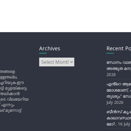
Archives
Recent Po
Archives
സോനം വാങ്ച
അത്ഭുത മനു
ിതങ്ങളെ
2026
ുള്ളതല്ല,
ിച്ചറിയുക.ഈ
എൻ്റെ ആര
ുളയ്ക്കട്ടെ.
മോശമാണ്, പ
്തലിക്കാൻ
തുടരും” സോ
ളുടെ വിലയേറിയ
July 2026
 എന്നും
 മുന്നോട്ട്
ബീന്‍സ് കൃ
കാലാവസ്ഥയ
മോ?..
16 Jul