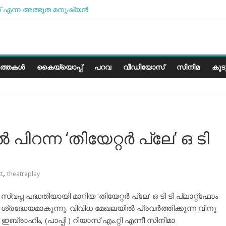
 എന്ന അത്ഭുത മനുഷ്യന്‍
മോശമാണ്, പക്ഷെ പോരാട്ടം തുടരും” സോനം വാങ്ചുക്
േരളത്തിലെ കാലാവസ്ഥയ്ക്ക്അനുയോജ്യമോ?..
പാരീസ് മിഠായികള്‍
ത്തകൾ
കൈയ്യൊപ്പ്
പറവ
വീഡിയോസ്
സിനിമ
കൂ
ിറന്ന ‘തിയേറ്റര്‍ പ്ലേ’ ഒ ടി
,
tt
theatreplay
്ന പദ്ധതിയായി മാറിയ ‘തിയേറ്റര്‍ പ്ലേ’ ഒ ടി ടി പ്ലാറ്റ്ഫോം
 ശ്രദ്ധേയമാകുന്നു. വിവിധ മേഖലയില്‍ പ്രവര്‍ത്തിക്കുന്ന വിനു
ഇബ്രാഹിം, (പാപ്പി ) റിയാസ് എം.റ്റി എന്നീ സിനിമാ