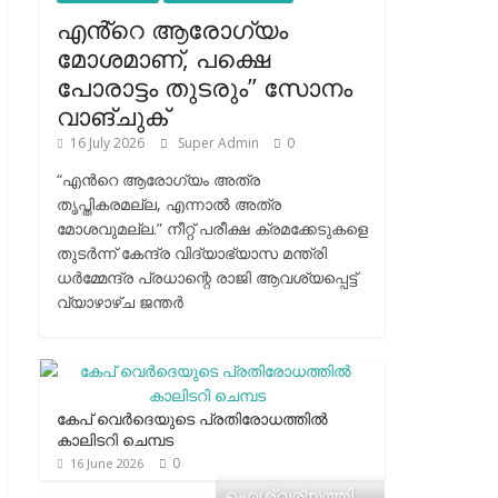
എൻ്റെ ആരോഗ്യം
മോശമാണ്, പക്ഷെ
പോരാട്ടം തുടരും” സോനം
വാങ്ചുക്
16 July 2026
Super Admin
0
“എന്‍റെ ആരോഗ്യം അത്ര
തൃപ്തികരമല്ല, എന്നാൽ അത്ര
മോശവുമല്ല.” നീറ്റ് പരീക്ഷ ക്രമക്കേടുകളെ
തുടർന്ന് കേന്ദ്ര വിദ്യാഭ്യാസ മന്ത്രി
ധർമ്മേന്ദ്ര പ്രധാന്റെ രാജി ആവശ്യപ്പെട്ട്
വ്യാഴാഴ്ച ജന്തർ
കേപ് വെര്‍ദെയുടെ പ്രതിരോധത്തില്‍
കാലിടറി ചെമ്പട
0
16 June 2026
ഐശ്വര്യത്തി