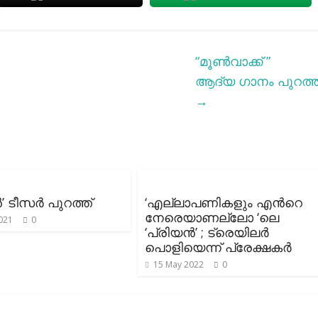
“മൂൺവാക്ക് ”
ആദ്യ ഗാനം പുറത്ത
→
ിൻ’ ടീസർ പുറത്ത്
‘എല്ലാപണികളും എന്‍റെ
നേരെയാണല്ലോ ‘ലെ
021
0
‘പ്രിയന്‍’ ; ട്രെയിലര്‍
പൊളിയെന്ന് പ്രേക്ഷകര്‍
15 May 2022
0