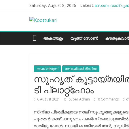
Skip
Saturday, August 8, 2026
Latest:
സോനം വാങ്ചുക്ക്
to
എൻ്റെ ആരോഗ്യം 
content
Koottukari
ബീന്‍സ് കൃഷി ക
തക്കാളി ചോറ്
ചില്ലുഭരണിയിലെ 
Kottukari
അകത്തളം
യൂത്ത് സോൺ
കൗതുകവാർ
ടെക്ക് ന്യൂസ്
സോഷ്യല്‍ മീഡിയ
സുഹൃത് കൂട്ടായ്മയിൽ പ
ടി പ്ലാറ്റ്ഫോം
6 August 2021
Super Admin
0 Comments
o
സിനിമാ പ്രേമികളായ നാല് സുഹൃത്തുക്കളുടെ സ്വപ
പുത്തന്‍ കാഴ്ചാനുഭവം പകര്‍ന്ന് മലയാളത്തില്‍
മാത്യു പോള്‍, സായി വെങ്കിടേശ്വരന്‍, സുധീര്‍ 