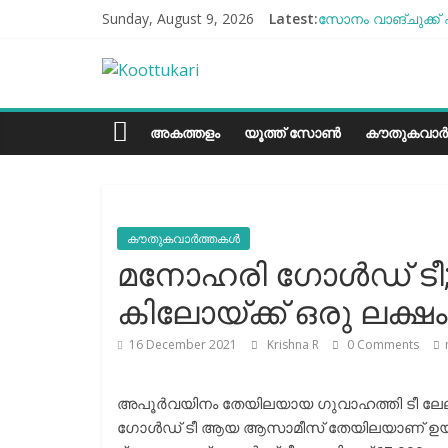
Skip
Sunday, August 9, 2026
Latest:
സോനം വാങ്ചുക്ക് 
to
എൻ്റെ ആരോഗ്യം മ
content
Koottukari
ബീന്‍സ് കൃഷി കേ
തക്കാളി ചോറ്
ചില്ലുഭരണിയിലെ പ
Kottukari
അകത്തളം
യൂത്ത് സോൺ
കൗതുകവാർ
കൗതുകവാർത്തകൾ
മനോഹരി ഗോൾഡ് ടീ; ല
കിലോയ്ക്ക് ഒരു ലക്ഷം ര
16 December 2021
Krishna R
0 Comments
അപൂർവയിനം തേയിലയായ ഗുവാഹത്തി ടീ ലേലത്തി
ഗോൾഡ് ടീ ആയ ആസാമീസ് തേയിലയാണ് ഉയർന്