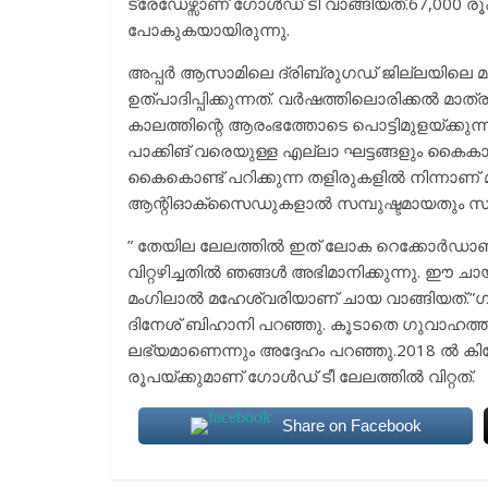
ട്രേഡേഴ്സാണ് ഗോൾഡ് ടീ വാങ്ങിയത്.67,000 ര
പോകുകയായിരുന്നു.
അപ്പർ ആസാമിലെ ദ്രിബ്രുഗഡ് ജില്ലയിലെ മ
ഉത്പാദിപ്പിക്കുന്നത്. വർഷത്തിലൊരിക്കൽ മാ
കാലത്തിന്റെ ആരംഭത്തോടെ പൊട്ടിമുളയ്ക്കുന്ന ച
പാക്കിങ് വരെയുള്ള എല്ലാ ഘട്ടങ്ങളും കൈക
കൈകൊണ്ട് പറിക്കുന്ന തളിരുകളിൽ നിന്നാണ് മ
ആന്റിഓക്സൈഡുകളാൽ സമ്പുഷ്ടമായതും സുഗ
” തേയില ലേലത്തിൽ ഇത് ലോക റെക്കോർഡാണ്.മ
വിറ്റഴിച്ചതിൽ ഞങ്ങൾ അഭിമാനിക്കുന്നു. ഈ ച
മംഗിലാൽ മഹേശ്വരിയാണ് ചായ വാങ്ങിയത്.”ഗ
ദിനേശ് ബിഹാനി പറഞ്ഞു. കൂടാതെ ഗുവാഹത്തി 
ലഭ്യമാണെന്നും അദ്ദേഹം പറഞ്ഞു.2018 ൽ കിലോയ
രൂപയ്ക്കുമാണ് ഗോൾഡ് ടീ ലേലത്തിൽ വിറ്റത്.
Share on Facebook