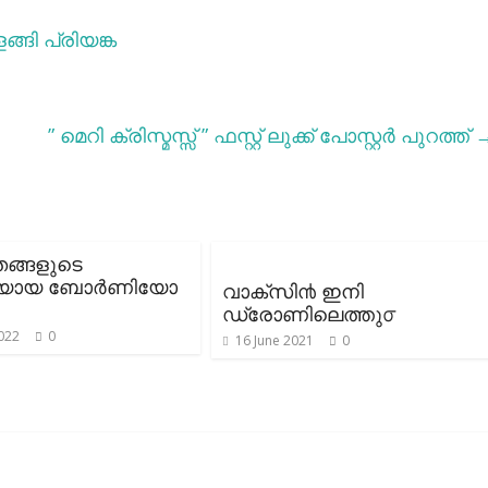
ളങ്ങി പ്രിയങ്ക
” മെറി ക്രിസ്മസ്സ് ” ഫസ്റ്റ് ലുക്ക് പോസ്റ്റര്‍ പുറത്ത്
ങ്ങളുടെ
യായ ബോർണിയോ
വാക്സി൯ ഇനി
ഡ്രോണിലെത്തു൦
022
0
16 June 2021
0