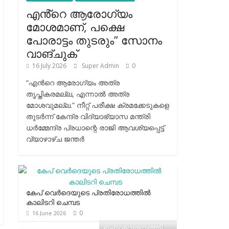
എൻ്റെ ആരോഗ്യം
മോശമാണ്, പക്ഷെ
പോരാട്ടം തുടരും” സോനം
വാങ്ചുക്
16 July 2026
Super Admin
0
“എന്‍റെ ആരോഗ്യം അത്ര
തൃപ്തികരമല്ല, എന്നാൽ അത്ര
മോശവുമല്ല.” നീറ്റ് പരീക്ഷ ക്രമക്കേടുകളെ
തുടർന്ന് കേന്ദ്ര വിദ്യാഭ്യാസ മന്ത്രി
ധർമ്മേന്ദ്ര പ്രധാന്റെ രാജി ആവശ്യപ്പെട്ട്
വ്യാഴാഴ്ച ജന്തർ
കേപ് വെര്‍ദെയുടെ പ്രതിരോധത്തില്‍
കാലിടറി ചെമ്പട
0
16 June 2026
ഐശ്വര്യത്തി