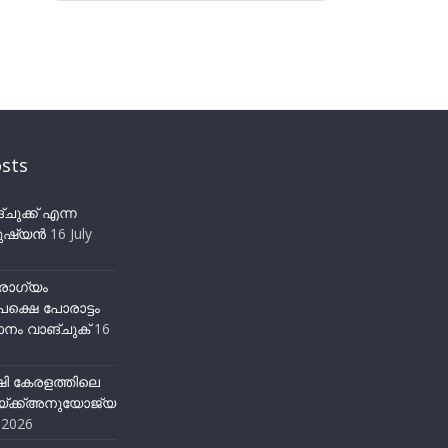
sts
ുക്ക് എന്ന
ഷ്യന്‍
16 July
ോഗ്യം
ക്ഷെ പോരാട്ടം
നം വാങ്ചുക്
16
ഷി കേരളത്തിലെ
്ക്ക്അനുയോജ്യ
y 2026