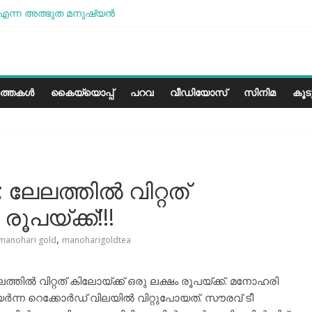
എന്ന അത്ഭുത മനുഷ്യന്‍
ോശമാണ്, പക്ഷെ പോരാട്ടം തുടരും” സോനം വാങ്ചുക്
രളത്തിലെ കാലാവസ്ഥയ്ക്ക്അനുയോജ്യമോ?..
ാരീസ് മിഠായികള്‍
ത്തകൾ
കൈയ്യൊപ്പ്
പറവ
വീഡിയോസ്
സിനിമ
കൂ
േലത്തിൽ വിറ്റത്
ൂപയ്ക്ക്!!!
,
manohari gold
manoharigoldtea
ൽ വിറ്റത് കിലോയ്ക്ക് ഒരു ലക്ഷം രൂപയ്ക്ക്. മനോഹരി
ന റെക്കോർഡ് വിലയിൽ വിറ്റുപോയത്. സൗരവ് ടീ