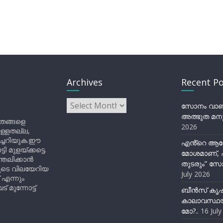
Archives
Recent Po
Archives
സോനം വാങ്ച
അത്ഭുത മനു
ിതങ്ങളെ
2026
ുള്ളതല്ല,
ിച്ചറിയുക.ഈ
എൻ്റെ ആര
ുളയ്ക്കട്ടെ.
മോശമാണ്, പ
്തലിക്കാൻ
തുടരും” സോ
ളുടെ വിലയേറിയ
July 2026
 എന്നും
 മുന്നോട്ട്
ബീന്‍സ് കൃ
കാലാവസ്ഥയ
മോ?..
16 Jul