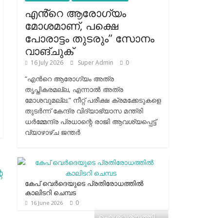
എൻ്റെ ആരോഗ്യം
മോശമാണ്, പക്ഷെ
പോരാട്ടം തുടരും” സോനം
വാങ്ചുക്
16 July 2026
Super Admin
0
“എന്‍റെ ആരോഗ്യം അത്ര
തൃപ്തികരമല്ല, എന്നാൽ അത്ര
മോശവുമല്ല.” നീറ്റ് പരീക്ഷ ക്രമക്കേടുകളെ
തുടർന്ന് കേന്ദ്ര വിദ്യാഭ്യാസ മന്ത്രി
ധർമ്മേന്ദ്ര പ്രധാന്റെ രാജി ആവശ്യപ്പെട്ട്
വ്യാഴാഴ്ച ജന്തർ
െ
കേപ് വെര്‍ദെയുടെ പ്രതിരോധത്തില്‍
കാലിടറി ചെമ്പട
0
16 June 2026
ഐശ്വര്യത്തി