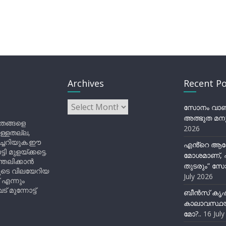
Archives
Recent Po
Archives
സോനം വാങ്ച
അത്ഭുത മനു
ിതങ്ങളെ
2026
ുള്ളതല്ല,
ിച്ചറിയുക.ഈ
എൻ്റെ ആര
ുളയ്ക്കട്ടെ.
മോശമാണ്, പ
്തലിക്കാൻ
തുടരും” സോ
ളുടെ വിലയേറിയ
July 2026
 എന്നും
 മുന്നോട്ട്
ബീന്‍സ് കൃ
കാലാവസ്ഥയ
മോ?..
16 Jul