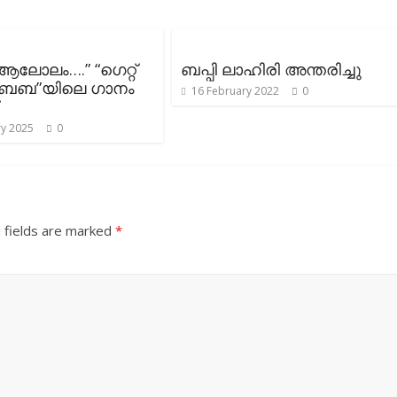
ആലോലം….” “ഗെറ്റ്
ബപ്പി ലാഹിരി അന്തരിച്ചു
 ബേബ”യിലെ ഗാനം
16 February 2022
0
ry 2025
0
 fields are marked
*