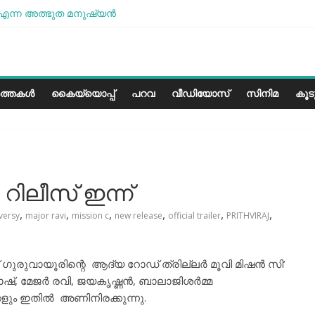
എന്ന അത്ഭുത മനുഷ്യന്‍
ോശമാണ്, പക്ഷെ പോരാട്ടം തുടരും” സോനം വാങ്ചുക്
രളത്തിലെ കാലാവസ്ഥയ്ക്ക്അനുയോജ്യമോ?..
ാരീസ് മിഠായികള്‍
ത്തകൾ
കൈയ്യൊപ്പ്
പറവ
വീഡിയോസ്
സിനിമ
കൂ
ലർ റിലീസ് ഇന്ന്
,
,
,
,
,
,
versy
major ravi
mission c
new release
official trailer
PRITHVIRAJ
ഗുരുവായൂരിന്റെ ആദ്യ റോഡ് ത്രില്ലർ മൂവി മിഷൻ സി’
ലാഷ്, മേജർ രവി, ജയകൃഷ്ണൻ, ബാലാജിശർമ്മ
ളും ഇതിൽ അണിനിരക്കുന്നു.