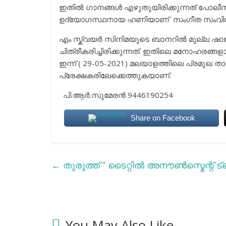
ഇതിൽ ഗാനങ്ങൾ എഴുതുയിരിക്കുന്നത് പോല
ഉദ്യോഗസ്ഥനായ ഹണിയാണ് സംഗീത സംവിധാനം 
എം സ്ക്വയർ സിനിമയുടെ ബാനറിൽ മുല്ല ഷാജി ന
ചിത്രീകരിച്ചിരിക്കുന്നത്. ഇതിലെ മനോഹരങ്ങ
ഇന്ന് ( 29-05-2021) മലയാളത്തിലെ പ്രമുഖ 
പ്രേക്ഷകരിലേക്കെത്തുകയാണ്.
പി.ആർ.സുമേരൻ 9446190254
Share on Facebook
←
തുരുത്ത് ” ടൈറ്റിൽ അനൗൺസ്മെന്റ് ട്
You May Also Like