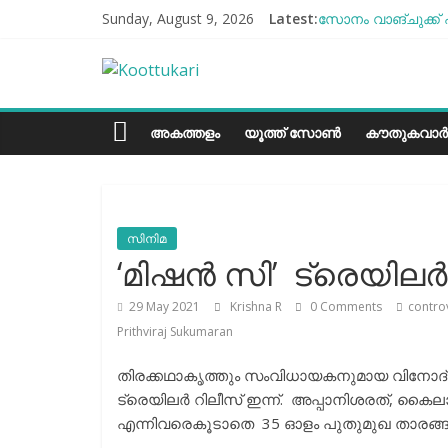
Skip
Sunday, August 9, 2026
Latest:
സോനം വാങ്ചുക്ക് 
to
എൻ്റെ ആരോഗ്യം മ
content
Koottukari
ബീന്‍സ് കൃഷി കേ
തക്കാളി ചോറ്
ചില്ലുഭരണിയിലെ പ
Kottukari
അകത്തളം
യൂത്ത് സോൺ
കൗതുകവാർ
സിനിമ
‘മിഷൻ സി’ ട്രെയി
29 May 2021
Krishna R
0 Comments
contro
Prithviraj Sukumaran
തിരക്കഥാകൃത്തും സംവിധായകനുമായ വിനോദ് 
ട്രെയിലർ റിലീസ് ഇന്ന്. അപ്പാനിശരത്, കൈ
എന്നിവരെകൂടാതെ 35 ഓളം പുതുമുഖ താരങ്ങ