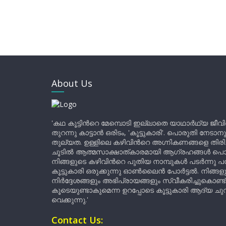
About Us
'കഥ കൂട്ടിന്‍റെ മേമ്പൊടി ഇല്ലാതെ യാഥാർഥ്യ ജീവ
തുറന്നു കാട്ടാൻ ഒരിടം, 'കൂട്ടുകാരി'. പൊരുതി നേടാന
തുല്യത. ഉള്ളിലെ കഴിവിന്‍റെ അഗ്നികണങ്ങളെ തിര
ചൂടിൽ ആത്മസാക്ഷാത്കാരമായി ആഗ്രഹങ്ങൾ പൊട്ടി മ
നിങ്ങളുടെ കഴിവിന്‍റെ പുതിയ നാമ്പുകൾ പടർന്നു പന
കൂട്ടുകാരി ഒരുക്കുന്നു ഓൺലൈൻ പോർട്ടൽ. നിങ്ങ
നിർദ്ദേശങ്ങളും അഭിപ്രായങ്ങളും സ്വീകരിച്ചുകൊണ്ട്
കൂടെയുണ്ടാകുമെന്ന ഉറപ്പോടെ കൂട്ടുകാരി ആദ്യ ചുവട്
വെക്കുന്നു.'
Contact Us: