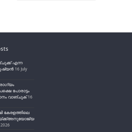
sts
ുക്ക് എന്ന
ഷ്യന്‍
16 July
ോഗ്യം
ക്ഷെ പോരാട്ടം
നം വാങ്ചുക്
16
ഷി കേരളത്തിലെ
്ക്ക്അനുയോജ്യ
y 2026