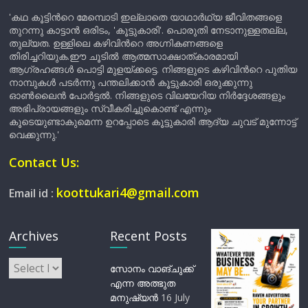
'കഥ കൂട്ടിന്‍റെ മേമ്പൊടി ഇല്ലാതെ യാഥാർഥ്യ ജീവിതങ്ങളെ
തുറന്നു കാട്ടാൻ ഒരിടം, 'കൂട്ടുകാരി'. പൊരുതി നേടാനുള്ളതല്ല,
തുല്യത. ഉള്ളിലെ കഴിവിന്‍റെ അഗ്നികണങ്ങളെ
തിരിച്ചറിയുക.ഈ ചൂടിൽ ആത്മസാക്ഷാത്കാരമായി
ആഗ്രഹങ്ങൾ പൊട്ടി മുളയ്ക്കട്ടെ. നിങ്ങളുടെ കഴിവിന്‍റെ പുതിയ
നാമ്പുകൾ പടർന്നു പന്തലിക്കാൻ കൂട്ടുകാരി ഒരുക്കുന്നു
ഓൺലൈൻ പോർട്ടൽ. നിങ്ങളുടെ വിലയേറിയ നിർദ്ദേശങ്ങളും
അഭിപ്രായങ്ങളും സ്വീകരിച്ചുകൊണ്ട് എന്നും
കൂടെയുണ്ടാകുമെന്ന ഉറപ്പോടെ കൂട്ടുകാരി ആദ്യ ചുവട് മുന്നോട്ട്
വെക്കുന്നു.'
Contact Us:
koottukari4@gmail.com
Email id :
Archives
Recent Posts
Archives
സോനം വാങ്ചുക്ക്
എന്ന അത്ഭുത
മനുഷ്യന്‍
16 July