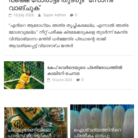
വാങ്ചുക്
16 July 2026
Super Admin
0
“എന്‍റെ ആരോഗ്യം അത്ര തൃപ്തികരമല്ല, എന്നാൽ അത്ര
മോശവുമല്ല.” നീറ്റ് പരീക്ഷ ക്രമക്കേടുകളെ തുടർന്ന് കേന്ദ്ര
വിദ്യാഭ്യാസ മന്ത്രി ധർമ്മേന്ദ്ര പ്രധാന്റെ രാജി
ആവശ്യപ്പെട്ട് വ്യാഴാഴ്ച ജന്തർ
കേപ് വെര്‍ദെയുടെ പ്രതിരോധത്തില്‍
കാലിടറി ചെമ്പട
0
16 June 2026
ചില്ലുഭരണിയിലെ
ഐശ്വര്യത്തിന്‍റെ
പാരീസ് മിഠായികള്‍
പ്രതീകം ഓടപ്പൂ