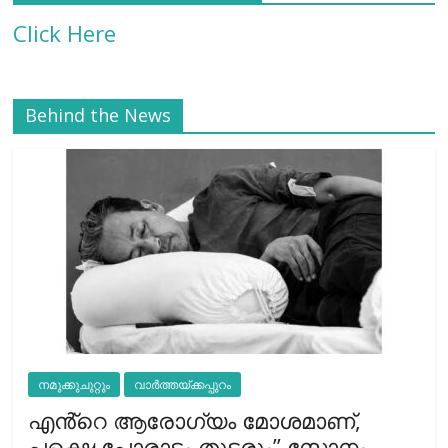
Click Here
Behind the News
നമുക്കുചുറ്റും
വാർത്തയ്ക്കപ്പുറം
എൻ്റെ ആരോഗ്യം മോശമാണ്,
പക്ഷെ പോരാട്ടം തുടരും” സോനം