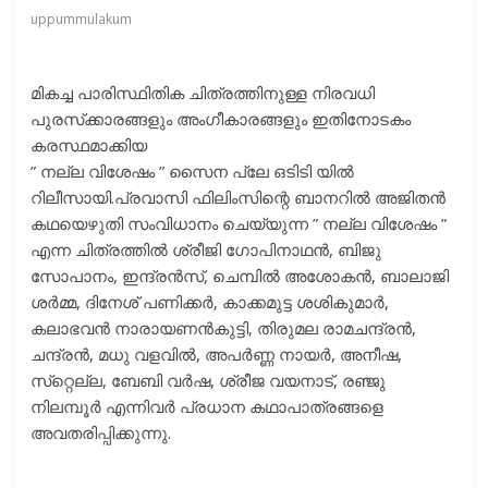
uppummulakum
മികച്ച പാരിസ്ഥിതിക ചിത്രത്തിനുള്ള നിരവധി
പുരസ്‌ക്കാരങ്ങളും അംഗീകാരങ്ങളും ഇതിനോടകം
കരസ്ഥമാക്കിയ
” നല്ല വിശേഷം ” സൈന പ്ലേ ഒടിടി യിൽ
റിലീസായി.പ്രവാസി ഫിലിംസിന്റെ ബാനറിൽ അജിതൻ
കഥയെഴുതി സംവിധാനം ചെയ്യുന്ന ” നല്ല വിശേഷം ”
എന്ന ചിത്രത്തിൽ ശ്രീജി ഗോപിനാഥന്‍, ബിജു
സോപാനം, ഇന്ദ്രന്‍സ്, ചെമ്പില്‍ അശോകന്‍, ബാലാജി
ശര്‍മ്മ, ദിനേശ് പണിക്കര്‍, കാക്കമുട്ട ശശികുമാര്‍,
കലാഭവന്‍ നാരായണന്‍കുട്ടി, തിരുമല രാമചന്ദ്രന്‍,
ചന്ദ്രന്‍, മധു വളവില്‍, അപര്‍ണ്ണ നായര്‍, അനീഷ,
സ്‌റ്റെല്ല, ബേബി വര്‍ഷ, ശ്രീജ വയനാട്, രഞ്ജു
നിലമ്പൂര്‍ എന്നിവർ പ്രധാന കഥാപാത്രങ്ങളെ
അവതരിപ്പിക്കുന്നു.