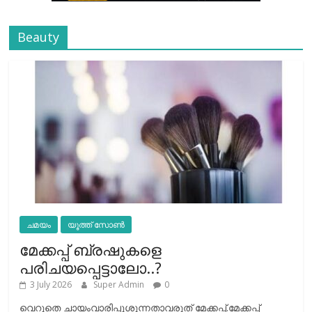
Beauty
ചമയം
യൂത്ത് സോൺ
മേക്കപ്പ് ബ്രഷുകളെ
പരിചയപ്പെട്ടാലോ..?
3 July 2026
Super Admin
0
വെറുതെ ചായംവാരിപ്പൂശുന്നതാവരുത് മേക്കപ്പ്.മേക്കപ്പ്