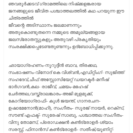
ഞവരൂര്‍ക്കടവ് ഗ്രാമത്തിലെ നിഷ്‌ക്കളങ്കരായ
ജനങ്ങളുടെ ജീവിത പശ്ചാത്തലത്തിൽ കഥ പറയുന്ന ഈ
ചിത്രത്തിൽ
ജീവന്റെ അടിസ്ഥാനം ജലമാണന്നും
അതുകൊണ്ടുതന്നെ നമ്മുടെ അമൂല്യങ്ങളായ
ജലസ്രോതസ്സുകളും അതുവഴി പ്രകൃതിയും
സംരക്ഷിക്കപ്പെടേണ്ടതുണ്ടന്നും ഉദ്‌ബോധിപ്പിക്കുന്നു.
ഛായാഗ്രഹണം-നൂറുദ്ദീന്‍ ബാവ, തിരക്കഥ,
സംഭാഷണം-വിനോദ് കെ വിശ്വന്‍,എഡിറ്റിംഗ്- സുജിത്ത്
സഹദേവ്,ചീഫ് അസ്സോസിയേറ്റ് ഡയറക്ടര്‍-മനീഷ്
ഭാര്‍ഗവന്‍,കല- രാജീവ്, ചമയം-മഹേഷ്
ചേര്‍ത്തല,വസ്ത്രാലങ്കാരം-അജി മുളമുക്ക്,
കോറിയോഗ്രാഫി- കൂള്‍ ജയന്ത്, ഗാനരചന-
ഉഷാമേനോന്‍(മാഹി), സംഗീതം- സൂരജ് നായര്‍, റെക്‌സ്,
സൗണ്ട് എഫക്ട്- സുരേഷ് സാബു, പശ്ചാത്തല സംഗീതം-
വിനു തോമസ്, പ്രൊഡക്ഷന്‍ കണ്‍ട്രോളര്‍-ശ്യാം
സരസ്സ്, ഫിനാന്‍സ് കണ്‍ട്രോളര്‍- സതീഷ്,യൂണിറ്റ്-