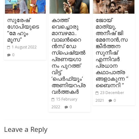
സുരേഷ്
കാത്ത്
ജോയ്
ഗോപിയുടെ
വെച്ചൊരു
മാത്യു,
“മേ ഹൂം
മാമ്പഴമാ..
അനീഷ് ജി
മൂസ”
വാലന്‍റൈ
മേനോൻ,സ
ന്‍സ് ഡേ
ങ്കീർത്തന
1 August 2022
സ്പെഷ്യല്‍
സുനീഷ്
0
പ്രണയഗാ
എന്നിവര്‍
നം പുറത്ത്
പ്രധാന
വിട്ട്
കഥാപാത്ര
‘പെര്‍ഫ്യൂം’
ങ്ങളാകുന്ന ”
അണിയറപ്ര
ബൈനറി “
വര്‍ത്തകര്‍
23 December
15 February
2021
0
2022
0
Leave a Reply