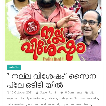
സിനിമ
” നല്ല വിശേഷം” സൈന
പ്ലേ ഒടിടി യിൽ
15 October 2021
Super Admin
0 Comments
biju
,
,
,
,
,
sopanam
family entertainer
indrans
malayalamfilm
mammookka
,
,
,
nalla visesham
uppum mulakum serial
uppum mulakum team