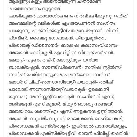
ആര്‍ട്ടിസ്റ്റുകളും അഭിനയിക്കുന്ന ചിത്രമാണ്
‘പത്തൊമ്പതാം നൂറ്റാണ്ട്’.
ഷാജികുമാര്‍ ഛായാഗ്രഹണം നിര്‍വ്വഹിക്കുന്നു. റഫീഖ്
അഹമ്മദിന്റെ വരികള്‍ക്ക് എം ജയചന്ദ്രന്‍ സംഗീതം
പകരുന്നു. എക്‌സിക്യൂട്ടീവ് പ്രൊഡ്യൂസര്‍- വി സി
പ്രവീണ്‍, ബൈജു ഗോപാലന്‍, ക്യഷ്ണമൂര്‍ത്തി,
പ്രൊജക്ട് ഡിസൈനര്‍- ബാദുഷ, കലാസംവിധാനം-
അജയന്‍ ചാലിശ്ശേരി, എഡിറ്റിങ്- വിവേക് ഹര്‍ഷന്‍.
മേക്കപ്പ്- പട്ടണം റഷീദ്, കോസ്റ്റ്യും- ധന്യാ
ബാലക്യഷ്ണന്‍, സൗണ്ട് ഡിസൈന്‍- സതീഷ്, സ്റ്റില്‍സ്-
സലീഷ് പെരിങ്ങോട്ടുക്കര, പരസ്യകല- ഓള്‍ഡ്
മോങ്ക്‌സ്, ചീഫ് അസോസിയേറ്റ് ഡയറക്ടര്‍- രതീഷ്
പാലോട്, അസോസിയേറ്റ് ഡയറക്ടര്‍- ഉബൈനി
യൂസഫ്, അസിസ്റ്റന്റ് ഡയറക്ടര്‍- സംഗീത് വി എസ്,
അര്‍ജ്ജുന്‍ എസ് കുമാര്‍, മിഥുന്‍ ബാബു സഞ്ജയ്,
അജയ് റാം, ശരത്ത് എം എസ്, അളകനന്ദ ഉണ്ണിത്താന്‍,
ആക്ഷന്‍- സുപ്രീം സുന്ദര്‍, രാജശേഖന്‍, മാഫിയ ശശി,
പ്രൊഡക്ഷന്‍ കണ്‍ട്രോളര്‍- ഇക്ബാല്‍ പാനായിക്കുളം,
പ്രൊഡക്ഷന്‍ എക്‌സിക്യൂട്ടീവ്- രാജന്‍ ഫിലിപ്പ്, ഷെറിന്‍