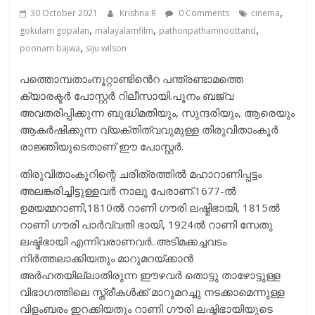
,
30 October 2021
Krishna R
0 Comments
cinema
,
,
,
gokulam gopalan
malayalamfilm
pathonpathamnoottand
,
poonam bajwa
siju wilson
പത്തൊമ്പതാംനൂറ്റാണ്ടിൻെറ പന്ത്രണ്ടാമത്തെ
ക്യാരക്ടർ പോസ്റ്റർ റിലീസായി.പൂനം ബജ്വ
അവതരിപ്പിക്കുന്ന ബുദ്ധിമതിയും, സുന്ദരിയും, ആരെയും
ആകർഷിക്കുന്ന വ്യക്തിത്വവുമുള്ള തിരുവിതാംകൂർ
രാജ്ഞിയുടെതാണ് ഈ പോസ്റ്റർ.
തിരുവിതാംകൂറിന്റെ ചരിത്രത്തിൽ മഹാറാണിപ്പട്ടം
അലങ്കരിച്ചിട്ടുള്ളവർ നാലു പേരാണ്.1677-ൽ
ഉമയമ്മറാണി,1810ൽ റാണി ഗൗരി ലഷ്മിഭായി, 1815ൽ
റാണി ഗൗരി പാർവ്വതി ഭായി, 1924ൽ റാണി സേതു
ലഷ്മിഭായി എന്നിവരാണവർ..അടിമക്കച്ചവടം
നിർത്തലാക്കിയതും മാറുമറയ്ക്കാൻ
അർഹതയില്ലാതിരുന്ന ഈഴവർ തൊട്ടു താഴോട്ടുള്ള
വിഭാഗത്തിലെ സ്ത്രീകൾക്ക് മാറുമറച്ചു നടക്കാമെന്നുള്ള
വിളംബരം ഇറക്കിയതും റാണി ഗൗരി ലഷ്മിഭായിയുടെ