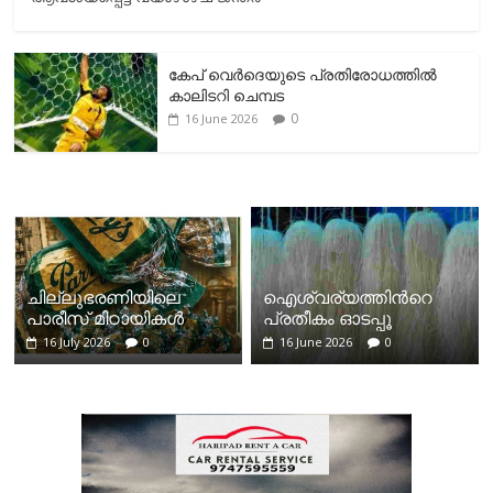
കേപ് വെര്‍ദെയുടെ പ്രതിരോധത്തില്‍
കാലിടറി ചെമ്പട
0
16 June 2026
ചില്ലുഭരണിയിലെ
ഐശ്വര്യത്തിന്‍റെ
പാരീസ് മിഠായികള്‍
പ്രതീകം ഓടപ്പൂ
16 July 2026
0
16 June 2026
0