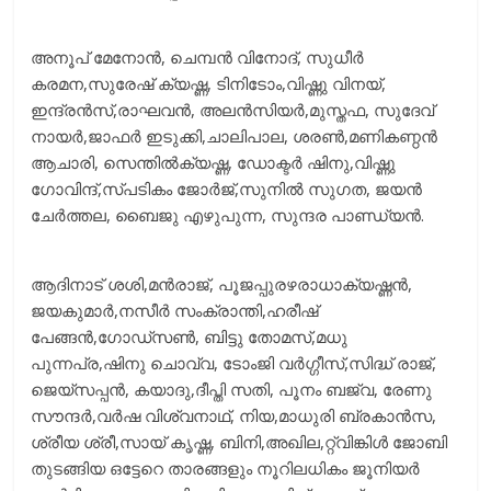
അനൂപ് മേനോന്‍, ചെമ്പന്‍ വിനോദ്, സുധീര്‍
കരമന,സുരേഷ് ക്യഷ്ണ, ടിനിടോം,വിഷ്ണു വിനയ്,
ഇന്ദ്രന്‍സ്,രാഘവന്‍, അലന്‍സിയര്‍,മുസ്തഫ, സുദേവ്
നായര്‍,ജാഫര്‍ ഇടുക്കി,ചാലിപാല, ശരണ്‍,മണികണ്ഠന്‍
ആചാരി, സെന്തില്‍ക്യഷ്ണ, ഡോക്ടര്‍ ഷിനു,വിഷ്ണു
ഗോവിന്ദ്,സ്പടികം ജോര്‍ജ്,സുനില്‍ സുഗത, ജയന്‍
ചേര്‍ത്തല, ബൈജു എഴുപുന്ന, സുന്ദര പാണ്ഡ്യന്‍.
ആദിനാട് ശശി,മന്‍രാജ്, പൂജപ്പുരഴരാധാക്യഷ്ണന്‍,
ജയകുമാര്‍,നസീര്‍ സംക്രാന്തി,ഹരീഷ്
പേങ്ങന്‍,ഗോഡ്‌സണ്‍, ബിട്ടു തോമസ്,മധു
പുന്നപ്ര,ഷിനു ചൊവ്വ, ടോംജി വര്‍ഗ്ഗീസ്,സിദ്ധ് രാജ്,
ജെയ്‌സപ്പന്‍, കയാദു,ദീപ്തി സതി, പൂനം ബജ്വ, രേണു
സൗന്ദര്‍,വര്‍ഷ വിശ്വനാഥ്, നിയ,മാധുരി ബ്രകാന്‍സ,
ശ്രീയ ശ്രീ,സായ് കൃഷ്ണ, ബിനി,അഖില,റ്റ്വിങ്കിള്‍ ജോബി
തുടങ്ങിയ ഒട്ടേറെ താരങ്ങളും നൂറിലധികം ജൂനിയര്‍