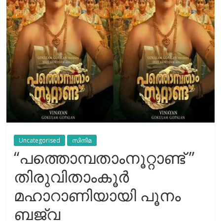
Uncategorised
സിനിമ
“പത്തൊമ്പതാംനൂറ്റാണ്ട് ”
തിരുവിതാംകൂർ
മഹാറാണിയായി പൂനം
ബജ്വ