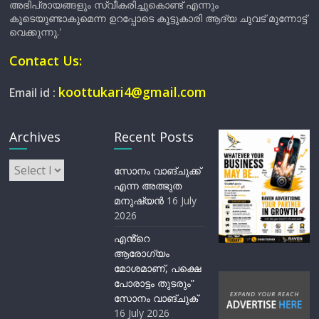
അഭിപ്രായങ്ങളും സ്വീകരിച്ചുകൊണ്ട് എന്നും
കൂടെയുണ്ടാകുമെന്ന ഉറപ്പോടെ കൂട്ടുകാരി ആദ്യ ചുവട് മുന്നോട്ട്
വെക്കുന്നു.'
Contact Us:
koottukari4@gmail.com
Email id :
Archives
Recent Posts
Archives
സോനം വാങ്ചുക്ക്
എന്ന അത്ഭുത
മനുഷ്യന്‍
16 July
2026
എൻ്റെ
ആരോഗ്യം
മോശമാണ്, പക്ഷെ
പോരാട്ടം തുടരും”
സോനം വാങ്ചുക്
16 July 2026