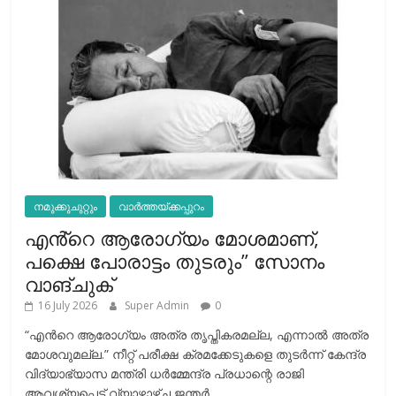
നമുക്കുചുറ്റും
വാർത്തയ്ക്കപ്പുറം
എൻ്റെ ആരോഗ്യം മോശമാണ്,
പക്ഷെ പോരാട്ടം തുടരും” സോനം
വാങ്ചുക്
16 July 2026
Super Admin
0
“എന്‍റെ ആരോഗ്യം അത്ര തൃപ്തികരമല്ല, എന്നാൽ അത്ര
മോശവുമല്ല.” നീറ്റ് പരീക്ഷ ക്രമക്കേടുകളെ തുടർന്ന് കേന്ദ്ര
വിദ്യാഭ്യാസ മന്ത്രി ധർമ്മേന്ദ്ര പ്രധാന്റെ രാജി
ആവശ്യപ്പെട്ട് വ്യാഴാഴ്ച ജന്തർ