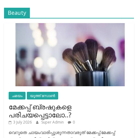
Beauty
ചമയം
യൂത്ത് സോൺ
മേക്കപ്പ് ബ്രഷുകളെ
പരിചയപ്പെട്ടാലോ..?
3 July 2026
Super Admin
0
വെറുതെ ചായംവാരിപ്പൂശുന്നതാവരുത് മേക്കപ്പ്.മേക്കപ്പ്