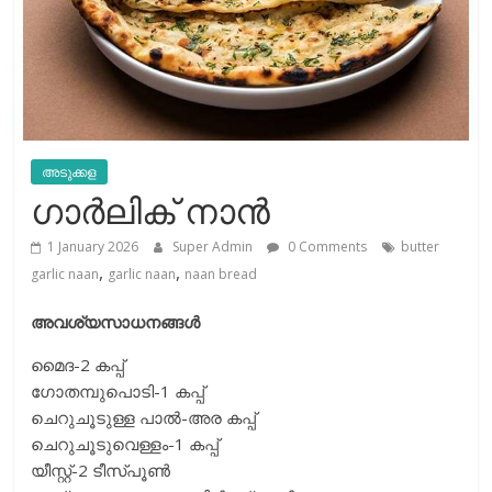
അടുക്കള
ഗാർലിക് നാൻ
1 January 2026
Super Admin
0 Comments
butter
,
,
garlic naan
garlic naan
naan bread
അവശ്യസാധനങ്ങള്‍
മൈദ-2 കപ്പ്
ഗോതമ്പുപൊടി-1 കപ്പ്
ചെറുചൂടുള്ള പാല്‍-അര കപ്പ്
ചെറുചൂടുവെള്ളം-1 കപ്പ്
യീസ്റ്റ്-2 ടീസ്പൂണ്‍