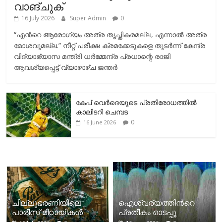
വാങ്ചുക്
16 July 2026
Super Admin
0
“എന്‍റെ ആരോഗ്യം അത്ര തൃപ്തികരമല്ല, എന്നാൽ അത്ര
മോശവുമല്ല.” നീറ്റ് പരീക്ഷ ക്രമക്കേടുകളെ തുടർന്ന് കേന്ദ്ര
വിദ്യാഭ്യാസ മന്ത്രി ധർമ്മേന്ദ്ര പ്രധാന്റെ രാജി
ആവശ്യപ്പെട്ട് വ്യാഴാഴ്ച ജന്തർ
കേപ് വെര്‍ദെയുടെ പ്രതിരോധത്തില്‍
കാലിടറി ചെമ്പട
0
16 June 2026
ചില്ലുഭരണിയിലെ
ഐശ്വര്യത്തിന്‍റെ
പാരീസ് മിഠായികള്‍
പ്രതീകം ഓടപ്പൂ