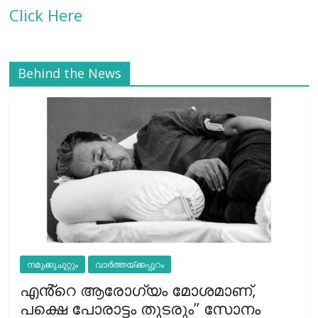
Click Here
Behind the News
നമുക്കുചുറ്റും
വാർത്തയ്ക്കപ്പുറം
എൻ്റെ ആരോഗ്യം മോശമാണ്,
പക്ഷെ പോരാട്ടം തുടരും” സോനം