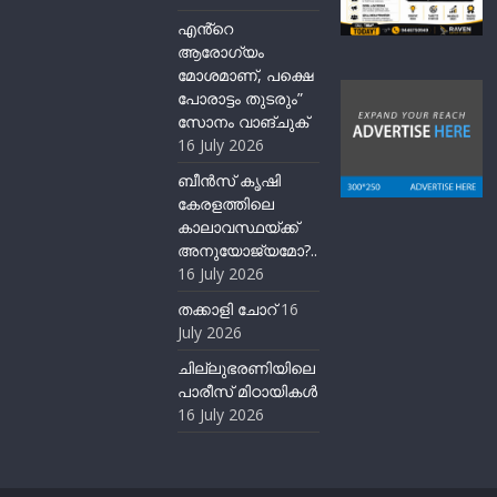
എൻ്റെ
ആരോഗ്യം
മോശമാണ്, പക്ഷെ
പോരാട്ടം തുടരും”
സോനം വാങ്ചുക്
16 July 2026
ബീന്‍സ് കൃഷി
കേരളത്തിലെ
കാലാവസ്ഥയ്ക്ക്
അനുയോജ്യമോ?..
16 July 2026
തക്കാളി ചോറ്
16
July 2026
ചില്ലുഭരണിയിലെ
പാരീസ് മിഠായികള്‍
16 July 2026