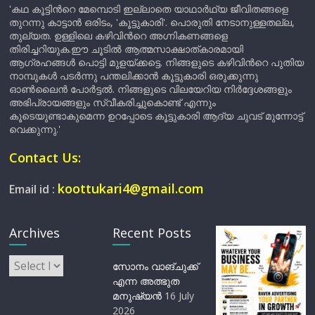
'കഥ കൂട്ടിന്‍റെ മേമ്പൊടി ഇല്ലാതെ യാഥാർഥ്യ ജീവിതങ്ങളെ
തുറന്നു കാട്ടാൻ ഒരിടം, 'കൂട്ടുകാരി'. പൊരുതി നേടാനുള്ളതല്ല,
തുല്യത. ഉള്ളിലെ കഴിവിന്‍റെ അഗ്നികണങ്ങളെ
തിരിച്ചറിയുക.ഈ ചൂടിൽ ആത്മസാക്ഷാത്കാരമായി
ആഗ്രഹങ്ങൾ പൊട്ടി മുളയ്ക്കട്ടെ. നിങ്ങളുടെ കഴിവിന്‍റെ പുതിയ
നാമ്പുകൾ പടർന്നു പന്തലിക്കാൻ കൂട്ടുകാരി ഒരുക്കുന്നു
ഓൺലൈൻ പോർട്ടൽ. നിങ്ങളുടെ വിലയേറിയ നിർദ്ദേശങ്ങളും
അഭിപ്രായങ്ങളും സ്വീകരിച്ചുകൊണ്ട് എന്നും
കൂടെയുണ്ടാകുമെന്ന ഉറപ്പോടെ കൂട്ടുകാരി ആദ്യ ചുവട് മുന്നോട്ട്
വെക്കുന്നു.'
Contact Us:
koottukari4@gmail.com
Email id :
Archives
Recent Posts
Archives
സോനം വാങ്ചുക്ക്
എന്ന അത്ഭുത
മനുഷ്യന്‍
16 July
2026