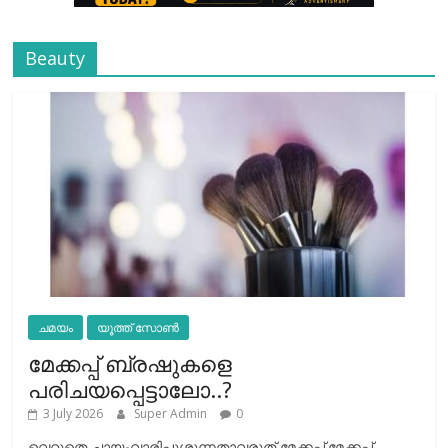
Beauty
ചമയം
യൂത്ത് സോൺ
മേക്കപ്പ് ബ്രഷുകളെ
പരിചയപ്പെട്ടാലോ..?
3 July 2026
Super Admin
0
വെറുതെ ചായംവാരിപ്പൂശുന്നതാവരുത് മേക്കപ്പ്.മേക്കപ്പ്