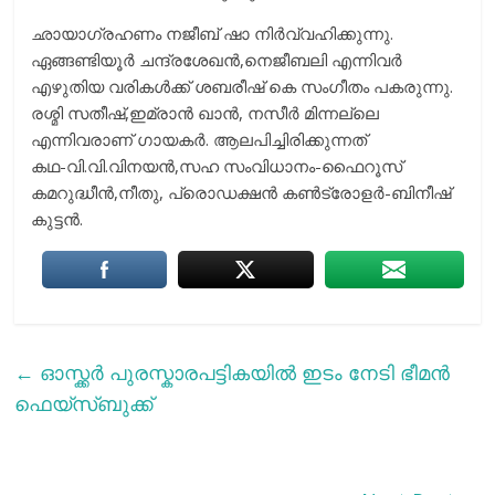
ഛായാഗ്രഹണം നജീബ് ഷാ നിർവ്വഹിക്കുന്നു.
ഏങ്ങണ്ടിയൂർ ചന്ദ്രശേഖൻ,നെജീബലി എന്നിവർ
എഴുതിയ വരികൾക്ക് ശബരീഷ് കെ സംഗീതം പകരുന്നു.
രശ്മി സതീഷ്,ഇമ്രാൻ ഖാൻ, നസീർ മിന്നല്ലെ
എന്നിവരാണ് ഗായകർ. ആലപിച്ചിരിക്കുന്നത്
കഥ-വി.വി.വിനയൻ,സഹ സംവിധാനം-ഫൈറൂസ്
കമറുദ്ധീൻ,നീതു, പ്രൊഡക്ഷൻ കൺട്രോളർ-ബിനീഷ്
കുട്ടൻ.
←
ഓസ്ക്കർ പുരസ്കാരപട്ടികയിൽ ഇടം നേടി ഭീമൻ
ഫെയ്സ്ബുക്ക്