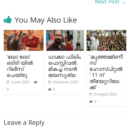
Next Post
→
You May Also Like
‘ഖോ ഖോ’
ധാക്കാ ഫിലിം
‘കുഞ്ഞമ്മിണീ
ഒടിടി യിൽ
ഫെസ്റ്റിവൽ.
സ്
റിലീസ്
മികച്ച നടന്‍
ഹോസ്പിറ്റൽ
ചെയ്തു
ജയസൂര്യ
’ 11 ന്
തീയേറ്ററിലേ
2 June 2021
24 January 2022
ക്ക്
0
0
9 August 2023
0
Leave a Reply