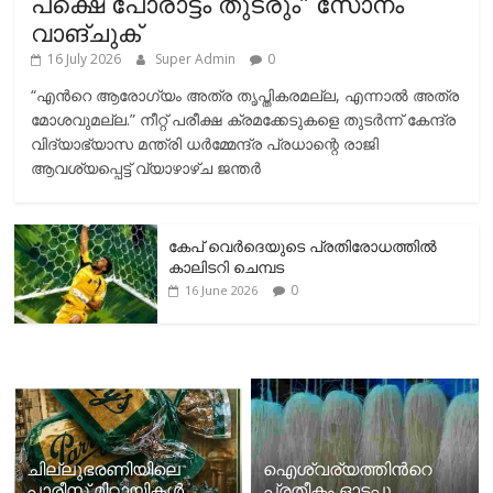
പക്ഷെ പോരാട്ടം തുടരും” സോനം
വാങ്ചുക്
16 July 2026
Super Admin
0
“എന്‍റെ ആരോഗ്യം അത്ര തൃപ്തികരമല്ല, എന്നാൽ അത്ര
മോശവുമല്ല.” നീറ്റ് പരീക്ഷ ക്രമക്കേടുകളെ തുടർന്ന് കേന്ദ്ര
വിദ്യാഭ്യാസ മന്ത്രി ധർമ്മേന്ദ്ര പ്രധാന്റെ രാജി
ആവശ്യപ്പെട്ട് വ്യാഴാഴ്ച ജന്തർ
കേപ് വെര്‍ദെയുടെ പ്രതിരോധത്തില്‍
കാലിടറി ചെമ്പട
0
16 June 2026
ചില്ലുഭരണിയിലെ
ഐശ്വര്യത്തിന്‍റെ
പാരീസ് മിഠായികള്‍
പ്രതീകം ഓടപ്പൂ