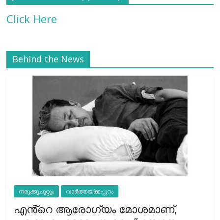
Click Here
Behind the News
നമുക്കുചുറ്റും
വാർത്തയ്ക്കപ്പുറം
എൻ്റെ ആരോഗ്യം മോശമാണ്,