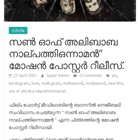
സിനിമ
സൺ ഓഫ്‌ അലിബാബ
നാല്പത്തിഒന്നാമൻ”
മോഷൻ പോസ്റ്റർ റീലീസ്.
,
27 April 2021
Super Admin
0 Comments
art
,
,
,
,
,
,
keralagram
love
mallugram
malluwood
mollywood
new film
sun of alibaba nalpathionnaman
ഫിലിം ഫോർട്ട് മീഡിലാബിന്റെ ബാനറിൽ നെജീബലി
സംവിധാനം ചെയ്യുന്ന ” സൺ ഓഫ് അലിബാബ
നാല്പത്തിഒന്നാമ്മൻ ” എന്ന ചിത്രത്തിന്റെ മോഷൻ
പോസ്റ്റർ റിലീസായി.
എഴുപത്തിയഞ്ച് സെക്കന്റ് ദൈർഘ്യമുള്ള ഈ