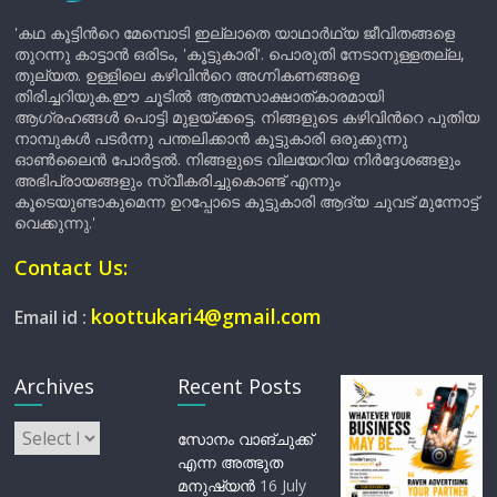
'കഥ കൂട്ടിന്‍റെ മേമ്പൊടി ഇല്ലാതെ യാഥാർഥ്യ ജീവിതങ്ങളെ
തുറന്നു കാട്ടാൻ ഒരിടം, 'കൂട്ടുകാരി'. പൊരുതി നേടാനുള്ളതല്ല,
തുല്യത. ഉള്ളിലെ കഴിവിന്‍റെ അഗ്നികണങ്ങളെ
തിരിച്ചറിയുക.ഈ ചൂടിൽ ആത്മസാക്ഷാത്കാരമായി
ആഗ്രഹങ്ങൾ പൊട്ടി മുളയ്ക്കട്ടെ. നിങ്ങളുടെ കഴിവിന്‍റെ പുതിയ
നാമ്പുകൾ പടർന്നു പന്തലിക്കാൻ കൂട്ടുകാരി ഒരുക്കുന്നു
ഓൺലൈൻ പോർട്ടൽ. നിങ്ങളുടെ വിലയേറിയ നിർദ്ദേശങ്ങളും
അഭിപ്രായങ്ങളും സ്വീകരിച്ചുകൊണ്ട് എന്നും
കൂടെയുണ്ടാകുമെന്ന ഉറപ്പോടെ കൂട്ടുകാരി ആദ്യ ചുവട് മുന്നോട്ട്
വെക്കുന്നു.'
Contact Us:
koottukari4@gmail.com
Email id :
Archives
Recent Posts
Archives
സോനം വാങ്ചുക്ക്
എന്ന അത്ഭുത
മനുഷ്യന്‍
16 July