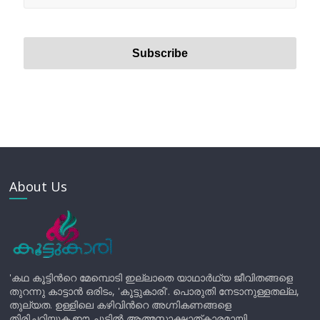
About Us
'കഥ കൂട്ടിന്‍റെ മേമ്പൊടി ഇല്ലാതെ യാഥാർഥ്യ ജീവിതങ്ങളെ
തുറന്നു കാട്ടാൻ ഒരിടം, 'കൂട്ടുകാരി'. പൊരുതി നേടാനുള്ളതല്ല,
തുല്യത. ഉള്ളിലെ കഴിവിന്‍റെ അഗ്നികണങ്ങളെ
തിരിച്ചറിയുക.ഈ ചൂടിൽ ആത്മസാക്ഷാത്കാരമായി