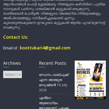
ആഗ്രഹങ്ങൾ പൊട്ടി മുളയ്ക്കട്ടെ. നിങ്ങളുടെ കഴിവിന്‍റെ പുതിയ
നാമ്പുകൾ പടർന്നു പന്തലിക്കാൻ കൂട്ടുകാരി ഒരുക്കുന്നു
ഓൺലൈൻ പോർട്ടൽ. നിങ്ങളുടെ വിലയേറിയ നിർദ്ദേശങ്ങളും
അഭിപ്രായങ്ങളും സ്വീകരിച്ചുകൊണ്ട് എന്നും
കൂടെയുണ്ടാകുമെന്ന ഉറപ്പോടെ കൂട്ടുകാരി ആദ്യ ചുവട് മുന്നോട്ട്
വെക്കുന്നു.'
Contact Us:
koottukari4@gmail.com
Email id :
Archives
Recent Posts
Archives
സോനം വാങ്ചുക്ക്
എന്ന അത്ഭുത
മനുഷ്യന്‍
16 July
2026
എൻ്റെ
ആരോഗ്യം
മോശമാണ്, പക്ഷെ