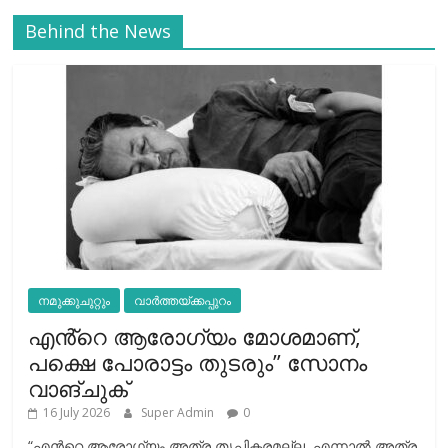
Behind the News
നമുക്കുചുറ്റും
വാർത്തയ്ക്കപ്പുറം
എൻ്റെ ആരോഗ്യം മോശമാണ്,
പക്ഷെ പോരാട്ടം തുടരും” സോനം
വാങ്ചുക്
16 July 2026
Super Admin
0
“എന്‍റെ ആരോഗ്യം അത്ര തൃപ്തികരമല്ല, എന്നാൽ അത്ര