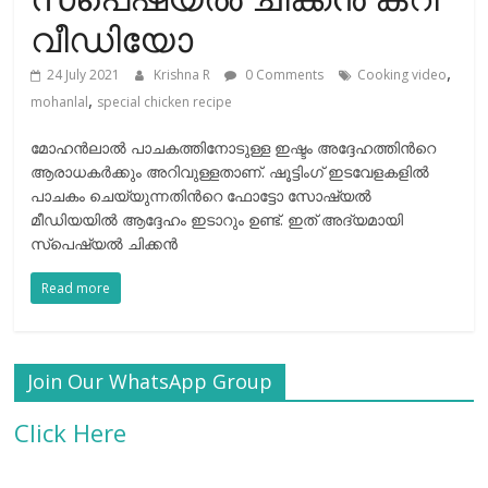
വീഡിയോ
,
24 July 2021
Krishna R
0 Comments
Cooking video
,
mohanlal
special chicken recipe
മോഹന്‍ലാല്‍ പാചകത്തിനോടുള്ള ഇഷ്ടം അദ്ദേഹത്തിന്‍റെ
ആരാധകര്‍ക്കും അറിവുള്ളതാണ്. ഷൂട്ടിംഗ് ഇടവേളകളില്‍
പാചകം ചെയ്യുന്നതിന്‍റെ ഫോട്ടോ സോഷ്യല്‍
മീഡിയയില്‍ ആദ്ദേഹം ഇടാറും ഉണ്ട്. ഇത് അദ്യമായി
സ്പെഷ്യല്‍ ചിക്കന്‍
Read more
Join Our WhatsApp Group
Click Here