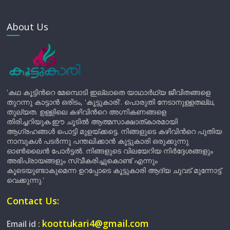
About Us
'കഥ കൂട്ടിന്‍റെ മേമ്പൊടി ഇല്ലാതെ യാഥാർഥ്യ ജീവിതങ്ങളെ
തുറന്നു കാട്ടാൻ ഒരിടം, 'കൂട്ടുകാരി'. പൊരുതി നേടാനുള്ളതല്ല,
തുല്യത. ഉള്ളിലെ കഴിവിന്‍റെ അഗ്നികണങ്ങളെ
തിരിച്ചറിയുക.ഈ ചൂടിൽ ആത്മസാക്ഷാത്കാരമായി
ആഗ്രഹങ്ങൾ പൊട്ടി മുളയ്ക്കട്ടെ. നിങ്ങളുടെ കഴിവിന്‍റെ പുതിയ
നാമ്പുകൾ പടർന്നു പന്തലിക്കാൻ കൂട്ടുകാരി ഒരുക്കുന്നു
ഓൺലൈൻ പോർട്ടൽ. നിങ്ങളുടെ വിലയേറിയ നിർദ്ദേശങ്ങളും
അഭിപ്രായങ്ങളും സ്വീകരിച്ചുകൊണ്ട് എന്നും
കൂടെയുണ്ടാകുമെന്ന ഉറപ്പോടെ കൂട്ടുകാരി ആദ്യ ചുവട് മുന്നോട്ട്
വെക്കുന്നു.'
Contact Us:
koottukari4@gmail.com
Email id :