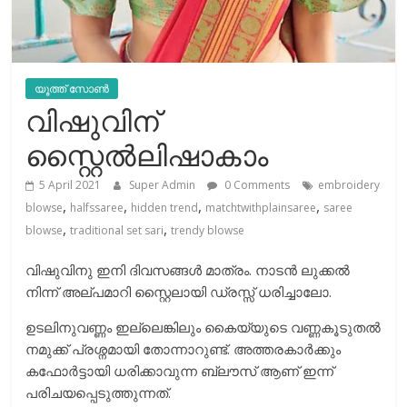
യൂത്ത് സോൺ
വിഷുവിന്
സ്റ്റൈൽലിഷാകാം
5 April 2021
Super Admin
0 Comments
embroidery
,
,
,
,
blowse
halfssaree
hidden trend
matchtwithplainsaree
saree
,
,
blowse
traditional set sari
trendy blowse
വിഷുവിനു ഇനി ദിവസങ്ങൾ മാത്രം. നാടൻ ലുക്കൽ
നിന്ന് അല്പമാറി സ്റ്റൈലായി ഡ്രസ്സ്‌ ധരിച്ചാലോ.
ഉടലിനുവണ്ണം ഇല്ലെങ്കിലും കൈയ്യുടെ വണ്ണകൂടുതൽ
നമുക്ക് പ്രശ്നമായി തോന്നാറുണ്ട്. അത്തരകാർക്കും
കഫോർട്ടായി ധരിക്കാവുന്ന ബ്ലൗസ് ആണ് ഇന്ന്
പരിചയപ്പെടുത്തുന്നത്.