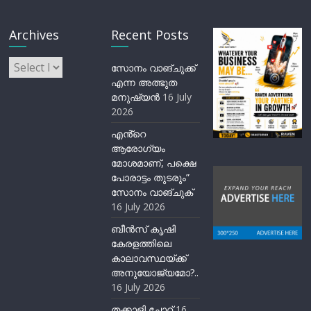
Archives
Recent Posts
Archives
സോനം വാങ്ചുക്ക്
എന്ന അത്ഭുത
മനുഷ്യന്‍
16 July
2026
എൻ്റെ
ആരോഗ്യം
മോശമാണ്, പക്ഷെ
പോരാട്ടം തുടരും”
സോനം വാങ്ചുക്
16 July 2026
ബീന്‍സ് കൃഷി
കേരളത്തിലെ
കാലാവസ്ഥയ്ക്ക്
അനുയോജ്യമോ?..
16 July 2026
തക്കാളി ചോറ്
16