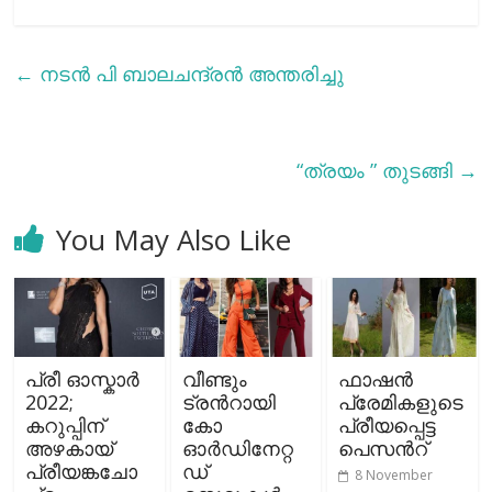
←
നടൻ പി ബാലചന്ദ്രൻ അന്തരിച്ചു
“ത്രയം ” തുടങ്ങി
→
You May Also Like
പ്രീ ഓസ്കാര്‍
വീണ്ടും
ഫാഷന്‍
2022;
ട്രന്‍റായി
പ്രേമികളുടെ
കറുപ്പിന്
കോ
പ്രീയപ്പെട്ട
അഴകായ്
ഓർഡിനേറ്റ
പെസന്‍റ്
പ്രീയങ്കചോ
ഡ്
8 November