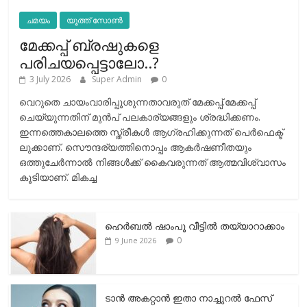
ചമയം
യൂത്ത് സോൺ
മേക്കപ്പ് ബ്രഷുകളെ
പരിചയപ്പെട്ടാലോ..?
3 July 2026
Super Admin
0
വെറുതെ ചായംവാരിപ്പൂശുന്നതാവരുത് മേക്കപ്പ്.മേക്കപ്പ്
ചെയ്യുന്നതിന് മുന്‍പ് പലകാര്യങ്ങളും ശ്രദ്ധിക്കണം.
ഇന്നത്തെകാലത്തെ സ്ത്രീകള്‍ ആഗ്രഹിക്കുന്നത് പെര്‍ഫെക്ട്
ലുക്കാണ്. സൌന്ദര്യത്തിനൊപ്പം ആകര്‍ഷണീതയും
ഒത്തുചേര്‍ന്നാല്‍ നിങ്ങള്‍ക്ക് കൈവരുന്നത് ആത്മവിശ്വാസം
കൂടിയാണ്. മികച്ച
ഹെര്‍ബല്‍ ഷാംപൂ വീട്ടില്‍ തയ്യാറാക്കാം
0
9 June 2026
ടാന്‍ അകറ്റാന്‍ ഇതാ നാച്ചുറല്‍ ഫേസ്