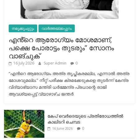
നമുക്കുചുറ്റും
വാർത്തയ്ക്കപ്പുറം
എൻ്റെ ആരോഗ്യം മോശമാണ്,
പക്ഷെ പോരാട്ടം തുടരും” സോനം
വാങ്ചുക്
16 July 2026
Super Admin
0
“എന്‍റെ ആരോഗ്യം അത്ര തൃപ്തികരമല്ല, എന്നാൽ അത്ര
മോശവുമല്ല.” നീറ്റ് പരീക്ഷ ക്രമക്കേടുകളെ തുടർന്ന് കേന്ദ്ര
വിദ്യാഭ്യാസ മന്ത്രി ധർമ്മേന്ദ്ര പ്രധാന്റെ രാജി
ആവശ്യപ്പെട്ട് വ്യാഴാഴ്ച ജന്തർ
കേപ് വെര്‍ദെയുടെ പ്രതിരോധത്തില്‍
കാലിടറി ചെമ്പട
0
16 June 2026