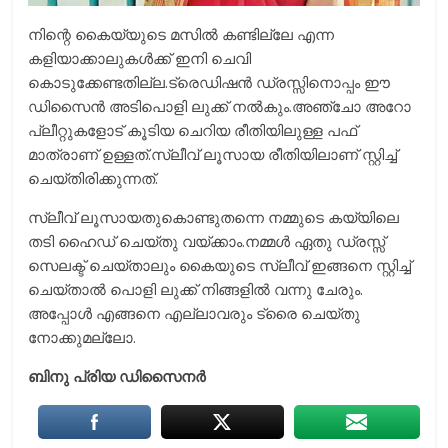
നിന്റെ കൈയ്യുടെ മസിൽ കണ്ടില്ലേ എന്ന
കളിയാക്കാലുകൾക്ക് ഇനി ചെവി
കൊടുക്കേണ്ടതില്ല.ട്രെഡിഷൻ ഡ്രസ്സിനൊപ്പം ഈ
ഡിസൈൻ അടിപൊളി ലുക്ക്‌ നൽകും.അഞ്ചോ അറോ
പ്ലീറ്റുകളോട് കൂടിയ ചെറിയ രീതിയിലുള്ള പഫ്
മാത്രാണ് ഉള്ളത്.സ്ലീവ് ലൂസായ രീതിയിലാണ് സ്റ്റിച്ച്
ചെയ്തിരിക്കുന്നത്.
സ്ലീവ് ലൂസായതുകൊണ്ടുതന്നെ നമ്മുടെ കയ്യിലെ
തടി ഹൈഡ് ചെയ്തു വയ്ക്കാം.നമ്മൾ ഏതു ഡ്രസ്സ്‌
സെലക്ട്‌ ചെയ്താലും കൈയുടെ സ്ലീവ് ഇങ്ങനെ സ്റ്റിച്ച്
ചെയ്താൽ പൊളി ലുക്ക്‌ നിങ്ങളിൽ വന്നു ചേരും.
അപ്പോൾ എങ്ങനെ എല്ലാവരും ട്രൈ ചെയ്തു
നോക്കുമല്ലോ.
ബിനു പ്രിയ ഡിസൈനർ