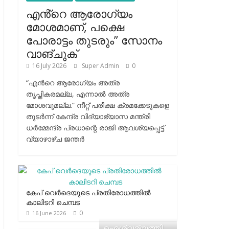
എൻ്റെ ആരോഗ്യം
മോശമാണ്, പക്ഷെ
പോരാട്ടം തുടരും” സോനം
വാങ്ചുക്
16 July 2026
Super Admin
0
“എന്‍റെ ആരോഗ്യം അത്ര
തൃപ്തികരമല്ല, എന്നാൽ അത്ര
മോശവുമല്ല.” നീറ്റ് പരീക്ഷ ക്രമക്കേടുകളെ
തുടർന്ന് കേന്ദ്ര വിദ്യാഭ്യാസ മന്ത്രി
ധർമ്മേന്ദ്ര പ്രധാന്റെ രാജി ആവശ്യപ്പെട്ട്
വ്യാഴാഴ്ച ജന്തർ
കേപ് വെര്‍ദെയുടെ പ്രതിരോധത്തില്‍
കാലിടറി ചെമ്പട
0
16 June 2026
ഐശ്വര്യത്തി