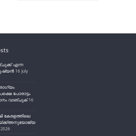
sts
ുക്ക് എന്ന
ഷ്യന്‍
16 July
ോഗ്യം
ക്ഷെ പോരാട്ടം
നം വാങ്ചുക്
16
ഷി കേരളത്തിലെ
്ക്ക്അനുയോജ്യ
y 2026