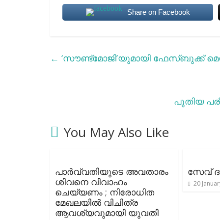
Share on Facebook
←
‘സൗണ്ട്മോജി’യുമായി ഫേസ്ബുക്ക് മെസ
പുതിയ പര
You May Also Like
പാര്‍വ്വതിയുടെ അവതാരം
സേവ് ദ
ശിവനെ വിവാഹം
20 Januar
ചെയ്യണം ; നിരോധിത
മേഖലയില്‍ വിചിത്ര
ആവശ്യവുമായി യുവതി