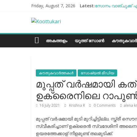
Skip
Friday, August 7, 2026
Latest:
സോനം വാങ്ചുക്ക് എ
to
എൻ്റെ ആരോഗ്യം മോ
content
Koottukari
ബീന്‍സ് കൃഷി കേര
തക്കാളി ചോറ്
ചില്ലുഭരണിയിലെ പാ
Kottukari
അകത്തളം
യൂത്ത് സോൺ
കൗതുകവാർ
കൗതുകവാർത്തകൾ
സോഷ്യല്‍ മീഡിയ
മുപ്പത് വര്‍ഷമായി ക
ഉക്രൈനിലെ റാപുണ്‍
16 July 2021
Krishna R
0 Comments
alena k
മുപ്പത് വര്‍ഷമായി മുടി മുറിച്ചിട്ടില്ല. സ്ത
സ്വീകരിച്ചാണ് ഉക്രൈന്‍ സ്വദേശിനി അലെന ഇന
ഉയരത്തേക്കാള് നീളമുണ്ട് തലമുടിക്ക്.