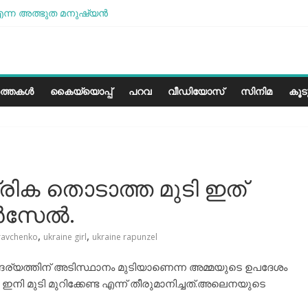
ന്ന അത്ഭുത മനുഷ്യന്‍
ശമാണ്, പക്ഷെ പോരാട്ടം തുടരും” സോനം വാങ്ചുക്
ളത്തിലെ കാലാവസ്ഥയ്ക്ക്അനുയോജ്യമോ?..
രീസ് മിഠായികള്‍
ത്തകൾ
കൈയ്യൊപ്പ്
പറവ
വീഡിയോസ്
സിനിമ
കൂ
ത്രിക തൊടാത്ത മുടി ഇത്
സേല്‍.
,
,
ravchenko
ukraine girl
ukraine rapunzel
്രീ സൌന്ദര്യത്തിന് അടിസ്ഥാനം മുടിയാണെന്ന അമ്മയുടെ ഉപദേശം
ി മുടി മുറിക്കേണ്ട എന്ന് തീരുമാനിച്ചത്.അലെനയുടെ