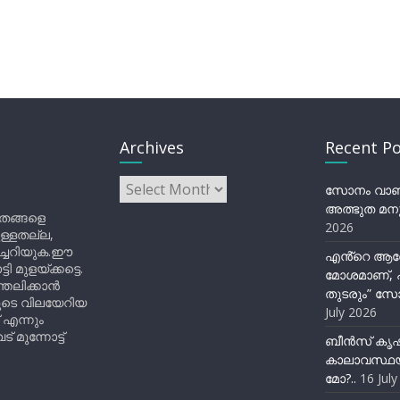
Archives
Recent Po
Archives
സോനം വാങ്ച
അത്ഭുത മനു
ിതങ്ങളെ
2026
ുള്ളതല്ല,
ിച്ചറിയുക.ഈ
എൻ്റെ ആര
ുളയ്ക്കട്ടെ.
മോശമാണ്, പ
്തലിക്കാൻ
തുടരും” സോ
ളുടെ വിലയേറിയ
July 2026
 എന്നും
 മുന്നോട്ട്
ബീന്‍സ് കൃ
കാലാവസ്ഥയ
മോ?..
16 Jul