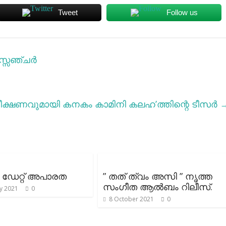
Tweet
Follow us
്സഞ്ചര്‍
ീക്ഷണവുമായി കനകം കാമിനി കലഹ’ത്തിന്റെ ടീസർ
 ഡേറ്റ് അപാരത
” തത് ത്വം അസി ” നൃത്ത
സംഗീത ആൽബം റിലീസ്.
y 2021
0
8 October 2021
0