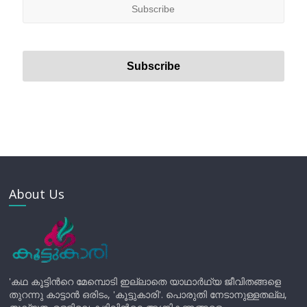
About Us
'കഥ കൂട്ടിന്‍റെ മേമ്പൊടി ഇല്ലാതെ യാഥാർഥ്യ ജീവിതങ്ങളെ
തുറന്നു കാട്ടാൻ ഒരിടം, 'കൂട്ടുകാരി'. പൊരുതി നേടാനുള്ളതല്ല,