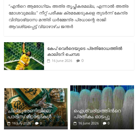
“എന്‍റെ ആരോഗ്യം അത്ര തൃപ്തികരമല്ല, എന്നാൽ അത്ര
മോശവുമല്ല.” നീറ്റ് പരീക്ഷ ക്രമക്കേടുകളെ തുടർന്ന് കേന്ദ്ര
വിദ്യാഭ്യാസ മന്ത്രി ധർമ്മേന്ദ്ര പ്രധാന്റെ രാജി
ആവശ്യപ്പെട്ട് വ്യാഴാഴ്ച ജന്തർ
കേപ് വെര്‍ദെയുടെ പ്രതിരോധത്തില്‍
കാലിടറി ചെമ്പട
0
16 June 2026
ചില്ലുഭരണിയിലെ
ഐശ്വര്യത്തിന്‍റെ
പാരീസ് മിഠായികള്‍
പ്രതീകം ഓടപ്പൂ
16 July 2026
0
16 June 2026
0