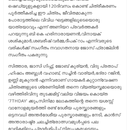
ഷെഡ്യൂളുകളായി 120ദിവസം കൊണ്ട് ചിത്രീകരണം
പൂർത്തീകരിച്ച ഈ ചിത്രം, ജീവിതമാകുന്ന
പോരാട്ടത്തിലെ വിവിധ ഘട്ടങ്ങളിലൂടെയൊരു
യാത്രയാവും എന്ന് അണിയറ പ്രവർത്തകർ
പറയുന്നു.ബി കെ ഹരിനാരായണൻ,വിനായക്
ശശികുമാർ,ശബരീഷ് വർമ്മ,ദീപക് റാം എന്നിവരുടെ
വരികൾക്ക് സംഗീതം നവാഗതനായ ജോസ് ഫ്രാങ്ക്‌ലിൻ
സംഗീതം പകരുന്നു.
സിത്താര, ജാസി ഗിഫ്റ്റ്, ജോബ് കുര്യൻ, വിദു പ്രതാപ്
,ഹിഷാം അബ്ദുൾ വഹാബ്, സച്ചിൻ വാര്യർ,ഭദ്രാ റജിൻ,
ഉണ്ണി മുകുന്ദൻ എന്നിവരാണ് ഗായകർ.കുറ്റാന്വേഷണ
ചിത്രങ്ങളുടെ ശ്രേണിയിൽ തന്നെ വ്യത്യസ്തമായൊരു
വഴിത്തിരിവിനു തുടക്കമിട്ട് വലിയ വിജയം കൊയ്ത
‘7THDAY’ ക്കും,സിനിമാ ലോകത്തിന്റെ തന്നെ യശസ്സ്
വാനോളമുയർത്തി രണ്ട് ദേശീയ പുരസ്ക്കാരങ്ങളും
ഒട്ടനവധി അന്തർദേശീയ പുരസ്കാരങ്ങളും നേടി, കാൻസ്
അന്താരാഷ്ട്ര ചലച്ചിത്രോത്സവമുൾപ്പടെ പല
വേദികളിലും പ്രദർശിപ്പിച്ച് നിരൂപകരുടെയും