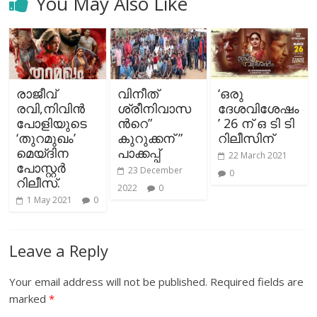
You May Also Like
രാജീവ്
വിനീത്
‘ഒരു
രവി,നിവിന്‍
ശ്രീനിവാസ
ദേശവിശേഷം
പോളിയുടെ
ന്‍റെ”
’ 26 ന് ഒ ടി ടി
‘തുറമുഖം’
കുറുക്കന് ”
റിലീസിന്
മെയ്ദിന
പാക്കപ്പ്
22 March 2021
പോസ്റ്റർ
23 December
0
റിലീസ്.
2022
0
1 May 2021
0
Leave a Reply
Your email address will not be published.
Required fields are
marked
*