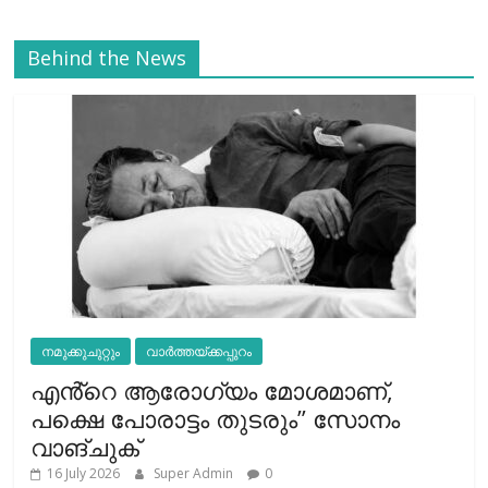
Behind the News
നമുക്കുചുറ്റും
വാർത്തയ്ക്കപ്പുറം
എൻ്റെ ആരോഗ്യം മോശമാണ്,
പക്ഷെ പോരാട്ടം തുടരും” സോനം
വാങ്ചുക്
16 July 2026
Super Admin
0