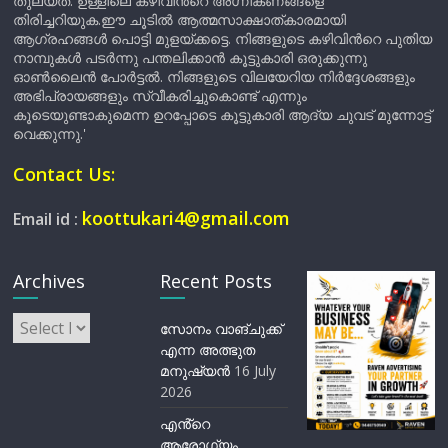
തുല്യത. ഉള്ളിലെ കഴിവിന്‍റെ അഗ്നികണങ്ങളെ
തിരിച്ചറിയുക.ഈ ചൂടിൽ ആത്മസാക്ഷാത്കാരമായി
ആഗ്രഹങ്ങൾ പൊട്ടി മുളയ്ക്കട്ടെ. നിങ്ങളുടെ കഴിവിന്‍റെ പുതിയ
നാമ്പുകൾ പടർന്നു പന്തലിക്കാൻ കൂട്ടുകാരി ഒരുക്കുന്നു
ഓൺലൈൻ പോർട്ടൽ. നിങ്ങളുടെ വിലയേറിയ നിർദ്ദേശങ്ങളും
അഭിപ്രായങ്ങളും സ്വീകരിച്ചുകൊണ്ട് എന്നും
കൂടെയുണ്ടാകുമെന്ന ഉറപ്പോടെ കൂട്ടുകാരി ആദ്യ ചുവട് മുന്നോട്ട്
വെക്കുന്നു.'
Contact Us:
koottukari4@gmail.com
Email id :
Archives
Recent Posts
Archives
സോനം വാങ്ചുക്ക്
എന്ന അത്ഭുത
മനുഷ്യന്‍
16 July
2026
എൻ്റെ
ആരോഗ്യം