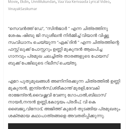
,
,
,
,
Movie
Ekdin
UnniMukundan
Vaa Vaa Kerivaada Lyrical Video
VinayakSasikumar
“സെവൻത്ത് ഡേ”, “സിൻജാർ ” എന്ന ചിത്രത്തിനു
ശേഷം ഷിബു ജി സുശീലൻ നിർമ്മിച്ച് വിയാൻ വിഷ്ണു
സംവിധാനം ചെയ്യുന്ന “ഏക് ദിൻ ” എന്ന ചിത്രത്തിന്റെ
ഫസ്റ്റ് ലുക്ക് പോസ്റ്ററും ഉണ്ണി മുകുന്ദൻ ആലപിച്ച
ഗാനവും പ്രമുഖ ചലച്ചിത്ര താരങ്ങളുടെ ഫേയസ്
ബുക്ക് പേജിലൂടെ റിലീസ് ചെയ്തു.
ഏറേ പുതുമുഖങ്ങൾ അണിനിരക്കുന്ന ചിത്രത്തിൽ ഉണ്ണി
മുകുന്ദൻ, ഇന്ദ്രൻസ്,ശ്രീകാന്ത് മുരളി,ദേവകി
രാജേന്ദ്രൻ,വൈഷ്ണവി വേണു ഗോപാൽ,ബിലാസ്
നായർ,നന്ദൻ ഉണ്ണി,കോട്ടയം പ്രദീപ്, വി കെ
ബൈജു,വിനോദ്, അജിത്ത് കുമാർ തുടങ്ങിയ പ്രമുഖരും
ശക്തമായ കഥാപാത്രങ്ങളെ അവതരിപ്പിക്കുന്നു.