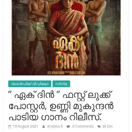
ട്രെൻഡിങ് വീഡിയോ
സിനിമ
” ഏക് ദിൻ ” ഫസ്റ്റ് ലുക്ക്
പോസ്റ്റർ, ഉണ്ണി മുകുന്ദൻ
പാടിയ ഗാനം റിലീസ്.
19 August 2021
Krishna R
0 Comments
Ek Din