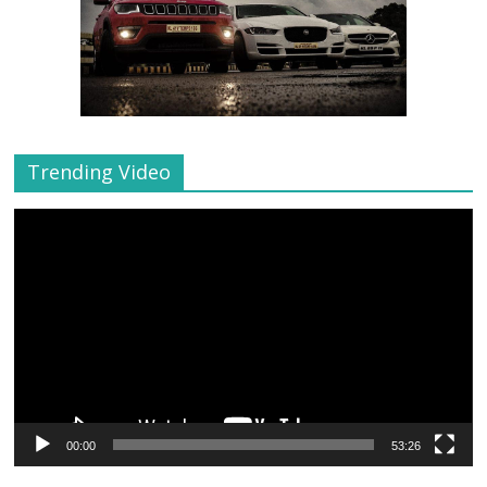
Trending Video
Video
Player
00:00
53:26