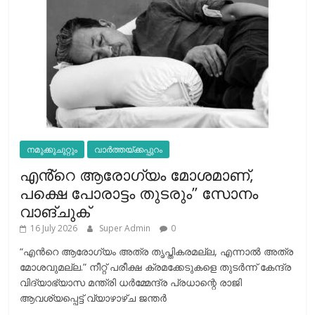
നമുക്കുചുറ്റും
വാർത്തയ്ക്കപ്പുറം
എൻ്റെ ആരോഗ്യം മോശമാണ്,
പക്ഷെ പോരാട്ടം തുടരും” സോനം
വാങ്ചുക്
16 July 2026
Super Admin
0
“എന്‍റെ ആരോഗ്യം അത്ര തൃപ്തികരമല്ല, എന്നാൽ അത്ര
മോശവുമല്ല.” നീറ്റ് പരീക്ഷ ക്രമക്കേടുകളെ തുടർന്ന് കേന്ദ്ര
വിദ്യാഭ്യാസ മന്ത്രി ധർമ്മേന്ദ്ര പ്രധാന്റെ രാജി
ആവശ്യപ്പെട്ട് വ്യാഴാഴ്ച ജന്തർ