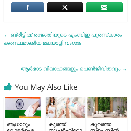
←
ബ്രീട്ടിഷ് രാജ്ഞിയുടെ എംബിഇ പുരസ്‌കാരം
കരസ്ഥമാക്കിയ മലയാളി വംശജ
ആർഭാട വിവാഹങ്ങളും പെൺജീവിതവും
→
You May Also Like
ആധാറും
കുഞ്ഞ്
കുറഞ്ഞ
വോട്ടര്‍ഐ
സൂപ്പര്‍ഹീറോ
സ്പെസിൽ