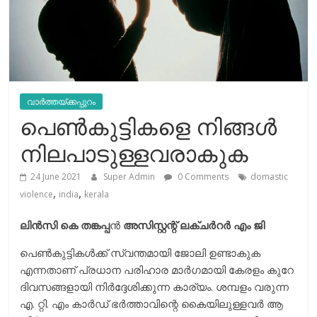
വാർത്തയ്ക്കപ്പുറം
പെൺകുട്ടികളെ നിങ്ങൾ
നിലപാടുള്ളവരാകുക
24 June 2021
Super Admin
0 Comments
domastic
,
,
violence
india
kerala
ലിൻസി കെ തങ്കപ്പ
ൻ
അസിസ്റ്റന്റ് ലക്ചർറർ എം ജി
പെൺകുട്ടികൾക്ക് സ്വന്തമായി ജോലി ഉണ്ടാകുക
എന്നതാണ് പ്രധാന പരിഹാര മാർഗമായി കേരളം കുറേ
ദിവസങ്ങളായി നിർദ്ദേശിക്കുന്ന കാര്യം. ശമ്പളം വരുന്ന
എ. റ്റി. എം കാർഡ് ഭർത്താവിന്റെ കൈയിലുള്ളവർ ആ