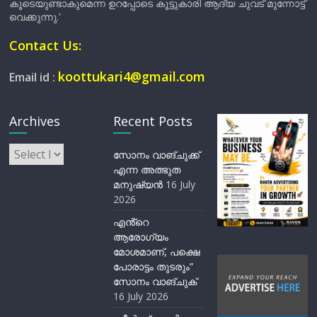
കൂടെയുണ്ടാകുമെന്ന ഉറപ്പോടെ കൂട്ടുകാരി ആദ്യ ചുവട് മുന്നോട്ട്
വെക്കുന്നു.'
Contact Us:
koottukari4@gmail.com
Email id :
Archives
Recent Posts
Archives
സോനം വാങ്ചുക്ക്
എന്ന അത്ഭുത
മനുഷ്യന്‍
16 July
2026
എൻ്റെ
ആരോഗ്യം
മോശമാണ്, പക്ഷെ
പോരാട്ടം തുടരും”
സോനം വാങ്ചുക്
16 July 2026