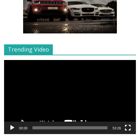
Trending Video
Video
Player
00:00
53:26