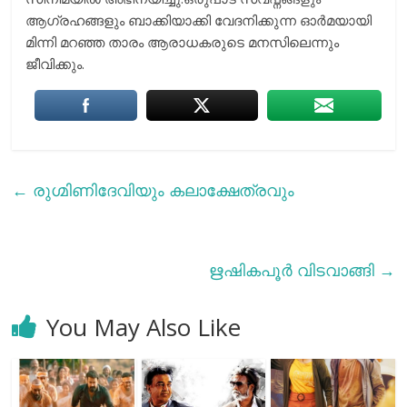
ആഗ്രഹങ്ങളും ബാക്കിയാക്കി വേദനിക്കുന്ന ഓർമയായി
മിന്നി മറഞ്ഞ താരം ആരാധകരുടെ മനസിലെന്നും
ജീവിക്കും.
←
രുഗ്മിണിദേവിയും കലാക്ഷേത്രവും
ഋഷികപൂര്‍ വിടവാങ്ങി
→
You May Also Like