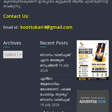
കൂടെയുണ്ടാകുമെന്ന ഉറപ്പോടെ കൂട്ടുകാരി ആദ്യ ചുവട് മുന്നോട്ട്
വെക്കുന്നു.'
Contact Us:
koottukari4@gmail.com
Email id :
Archives
Recent Posts
Archives
സോനം വാങ്ചുക്ക്
എന്ന അത്ഭുത
മനുഷ്യന്‍
16 July
2026
എൻ്റെ
ആരോഗ്യം
മോശമാണ്, പക്ഷെ
പോരാട്ടം തുടരും”
സോനം വാങ്ചുക്
16 July 2026