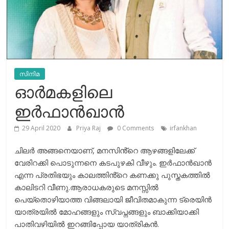
സിനിമ
ഓർമകളിലെ
ഇർഫാൻഖാൻ
29 April 2020
Priya Raj
0 Comments
irfankhan
ചിലർ അങ്ങനെയാണ്, മനസിൻ്റെ ആഴങ്ങളിലേക്ക്
വേരിറക്കി പൊടുന്നനെ കടപുഴകി വീഴും. ഇർഫാൻഖാൻ
എന്ന പ്രതിഭയും കാലത്തിൻ്റെ കണക്കു പുസ്തകത്തിൽ
കാലിടറി വീണു.ആരാധകരുടെ മനസ്സിൽ
പെയ്തൊഴിയാത്ത വിങ്ങലായി ജീവിതമാകുന്ന ട്രെയിൻ
യാത്രയിൽ മോഹങ്ങളും സ്വപ്നങ്ങളും ബാക്കിയാക്കി
പാതിവഴിയിൽ ഇറങ്ങിപ്പോയ യാത്രികൻ.