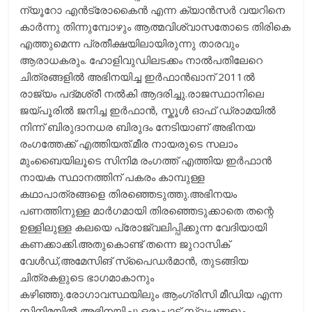
ന്യൂറോ എൻട്രോകൈൻ എന്ന ക്യാൻസർ വയറിനെ
കാർന്നു തിന്നുമ്പോഴും ആത്മവിശ്വാസതോടെ തിരികെ
എത്തുമെന്ന പ്രതീക്ഷയിലായിരുന്നു താരവും
ആരാധകരും. ഹോളിവുഡിലടക്കം നാൽപതിലേറെ
ചിത്രങ്ങളിൽ അഭിനയിച്ച ഇർഫാൻഖാന് 2011ൽ
രാജ്യം പദ്‌മശ്രീ നൽകി ആദരിച്ചു.രാജസ്ഥാനിലെ
ജയ്‌പൂരിൽ ജനിച്ച ഇർഫാൻ, സ്കൂൾ ഓഫ് ഡ്രാമയിൽ
നിന്ന് ബിരുദാനധര ബിരുദം നേടിയാണ് അഭിനയ
രംഗത്തേക്ക് എത്തിയത്.മീര നായരുടെ സലാം
മുംബൈയിലൂടെ സിനിമ രംഗത്ത് എത്തിയ ഇർഫാൻ
നായക സ്ഥാനത്തിന് പകരം കാമ്പുള്ള
കഥാപാത്രങ്ങളെ തിരഞ്ഞെടുത്തു.അഭിനയം
പണത്തിനുള്ള മാർഗമായി തിരഞ്ഞെടുക്കാതെ തന്റെ
ഉള്ളിലുള്ള കലയെ പ്രോജ്വലിപ്പിക്കുന്ന വേദിയായി
കണക്കാക്കി.അതുകൊണ്ട്‌ തന്നെ ജുറാസിക്
വേൾഡ്,അമേസിങ് സ്‌പൈഡർമാൻ, തുടങ്ങിയ
ചിത്രകളുടെ ഭാഗമാകാനും
കഴിഞ്ഞു.രോഗാവസ്ഥയിലും ആംഗ്രിസി മീഡിയ എന്ന
സിനിമയിൽ അഭിനയിച്ചു.ഒരുപാട് സ്വപ്നങ്ങളും