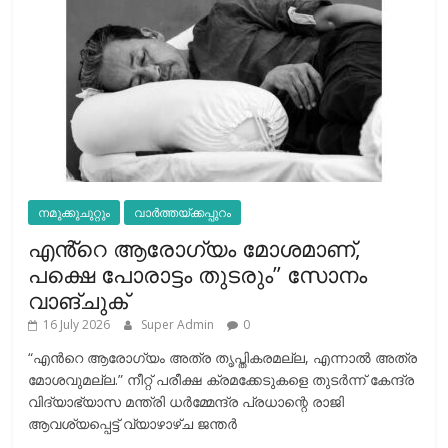
നമുക്കുചുറ്റും
വാർത്തയ്ക്കപ്പുറം
എൻ്റെ ആരോഗ്യം മോശമാണ്,
പക്ഷെ പോരാട്ടം തുടരും” സോനം
വാങ്ചുക്
16 July 2026
Super Admin
0
“എന്‍റെ ആരോഗ്യം അത്ര തൃപ്തികരമല്ല, എന്നാൽ അത്ര
മോശവുമല്ല.” നീറ്റ് പരീക്ഷ ക്രമക്കേടുകളെ തുടർന്ന് കേന്ദ്ര
വിദ്യാഭ്യാസ മന്ത്രി ധർമ്മേന്ദ്ര പ്രധാന്റെ രാജി
ആവശ്യപ്പെട്ട് വ്യാഴാഴ്ച ജന്തർ