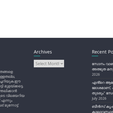
Archives
Recent Po
Archives
സോനം വാങ്ച
അത്ഭുത മനു
ിതങ്ങളെ
2026
ുള്ളതല്ല,
ിച്ചറിയുക.ഈ
എൻ്റെ ആര
ുളയ്ക്കട്ടെ.
മോശമാണ്, പ
്തലിക്കാൻ
തുടരും” സോ
ളുടെ വിലയേറിയ
July 2026
 എന്നും
 മുന്നോട്ട്
ബീന്‍സ് കൃ
കാലാവസ്ഥയ