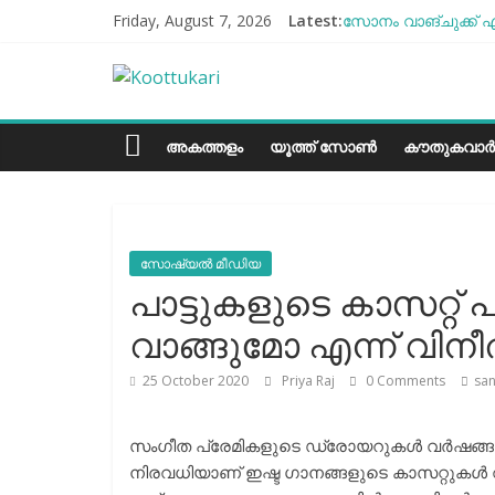
Skip
Friday, August 7, 2026
Latest:
സോനം വാങ്ചുക്ക് എ
to
എൻ്റെ ആരോഗ്യം മോ
content
Koottukari
ബീന്‍സ് കൃഷി കേര
തക്കാളി ചോറ്
ചില്ലുഭരണിയിലെ പാ
Kottukari
അകത്തളം
യൂത്ത് സോൺ
കൗതുകവാർ
സോഷ്യല്‍ മീഡിയ
പാട്ടുകളുടെ കാസറ്റ്
വാങ്ങുമോ എന്ന് വിന
25 October 2020
Priya Raj
0 Comments
sa
സം​ഗീത പ്രേമികളുടെ ഡ്രോയറുകൾ വർഷങ്ങൾക്
നിരവധിയാണ് ഇഷ്ട ​ഗാനങ്ങളുടെ കാസറ്റുകൾ വാങ