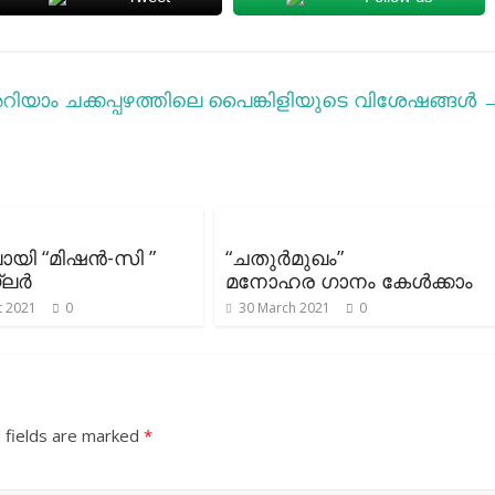
ിയാം ചക്കപ്പഴത്തിലെ പൈങ്കിളിയുടെ വിശേഷങ്ങള്‍
യി “മിഷൻ-സി ”
“ചതുര്‍മുഖം”
്ലർ
മനോഹര ഗാനം കേൾക്കാം
t 2021
0
30 March 2021
0
 fields are marked
*