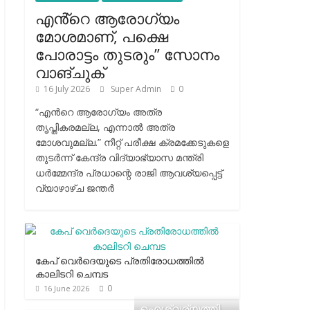
എൻ്റെ ആരോഗ്യം
മോശമാണ്, പക്ഷെ
പോരാട്ടം തുടരും” സോനം
വാങ്ചുക്
16 July 2026
Super Admin
0
“എന്‍റെ ആരോഗ്യം അത്ര
തൃപ്തികരമല്ല, എന്നാൽ അത്ര
മോശവുമല്ല.” നീറ്റ് പരീക്ഷ ക്രമക്കേടുകളെ
തുടർന്ന് കേന്ദ്ര വിദ്യാഭ്യാസ മന്ത്രി
ധർമ്മേന്ദ്ര പ്രധാന്റെ രാജി ആവശ്യപ്പെട്ട്
വ്യാഴാഴ്ച ജന്തർ
കേപ് വെര്‍ദെയുടെ പ്രതിരോധത്തില്‍
കാലിടറി ചെമ്പട
0
16 June 2026
ഐശ്വര്യത്തി