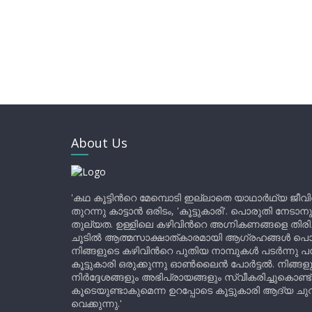
About Us
'കഥ കൂട്ടിന്‍റെ മേമ്പൊടി ഇല്ലാതെ യാഥാർഥ്യ ജീവ
തുറന്നു കാട്ടാൻ ഒരിടം, 'കൂട്ടുകാരി'. പൊരുതി നേടാന
തുല്യത. ഉള്ളിലെ കഴിവിന്‍റെ അഗ്നികണങ്ങളെ തിര
ചൂടിൽ ആത്മസാക്ഷാത്കാരമായി ആഗ്രഹങ്ങൾ പൊട്ടി മ
നിങ്ങളുടെ കഴിവിന്‍റെ പുതിയ നാമ്പുകൾ പടർന്നു പന
കൂട്ടുകാരി ഒരുക്കുന്നു ഓൺലൈൻ പോർട്ടൽ. നിങ്ങ
നിർദ്ദേശങ്ങളും അഭിപ്രായങ്ങളും സ്വീകരിച്ചുകൊണ്ട്
കൂടെയുണ്ടാകുമെന്ന ഉറപ്പോടെ കൂട്ടുകാരി ആദ്യ ചുവട്
വെക്കുന്നു.'