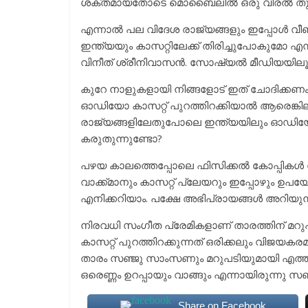
ശക്തമായതോടെ മൊബൈലിൽ ഒരു വിരൽ തുമ്പി
എന്നാൽ പല വിദേശ രാജ്യങ്ങളും ഇപ്പോൾ വീണ്ടു
ഇന്ത്യയും കാസറ്റിലേക്ക് തിരിച്ചുപോകുമ
വിനീത് ശ്രീനിവാസൻ. സോഷ്യൽ മീഡിയയിലൂ
കുറേ നാളുകളായി നിങ്ങളോട് ഇത് ചോദിക്കണം
ഓഡിയോ കാസറ്റ് പുറത്തിറക്കിയാൽ ആരെങ്കി
രാജ്യങ്ങളിലേതുപോലെ ഇന്ത്യയിലും ഓഡിയോ ക
കരുതുന്നുണ്ടോ?
പഴയ കാലത്തെപ്പോലെ ഫിസിക്കൽ കോപ്പികൾ സൂ
വാക്ക്മാനും കാസറ്റ് പ്ലേയറും ഇപ്പോഴും ഉപയോ
എനിക്കറിയാം. പക്ഷേ അഭിപ്രായങ്ങൾ അറിയുന്നത
നിരവധി സം​ഗീത പ്രേമികളാണ് താരത്തിന് മറുപ
കാസറ്റ് പുറത്തിറക്കുന്നത് ഒരിക്കലും വിജയകര
താരം സഞ്ജു സാംസണും മറുപടിയുമായി എത്തി
ഒരെണ്ണം ഉറപ്പായും വാങ്ങും എന്നായിരുന്നു സഞ്ജ
Share on Facebook