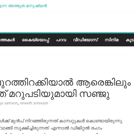
ന്ന അത്ഭുത മനുഷ്യന്‍
ശമാണ്, പക്ഷെ പോരാട്ടം തുടരും” സോനം വാങ്ചുക്
ളത്തിലെ കാലാവസ്ഥയ്ക്ക്അനുയോജ്യമോ?..
രീസ് മിഠായികള്‍
ത്തകൾ
കൈയ്യൊപ്പ്
പറവ
വീഡിയോസ്
സിനിമ
കൂ
 പുറത്തിറക്കിയാൽ ആരെങ്കിലും
ീത് മറുപടിയുമായി സഞ്ജു
,
nju samson
vineeth srinivasn
ക് മുൻപ് നിറഞ്ഞിരുന്നത് കാസറ്റുകൾ കൊണ്ടായിരുന്നു.
്ങി സൂക്ഷിച്ചിരുന്നത്. എന്നാൽ ഡിജിറ്റൽ രം​ഗം