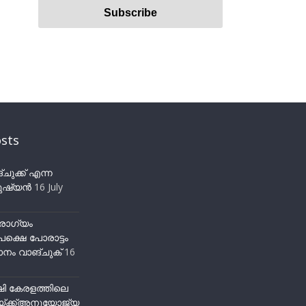
sts
ുക്ക് എന്ന
ഷ്യന്‍
16 July
ോഗ്യം
ക്ഷെ പോരാട്ടം
നം വാങ്ചുക്
16
ഷി കേരളത്തിലെ
്ക്ക്അനുയോജ്യ