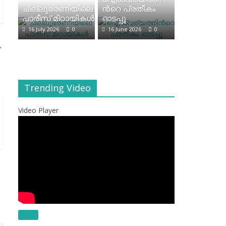
ചില്ലുഭരണിയിലെ
ന്‍റെ പ്രതീകം
പാരീസ് മിഠായികള്‍
ഓടപ്പൂ
16 July 2026
0
16 June 2026
0
→
Trending Video
Video Player