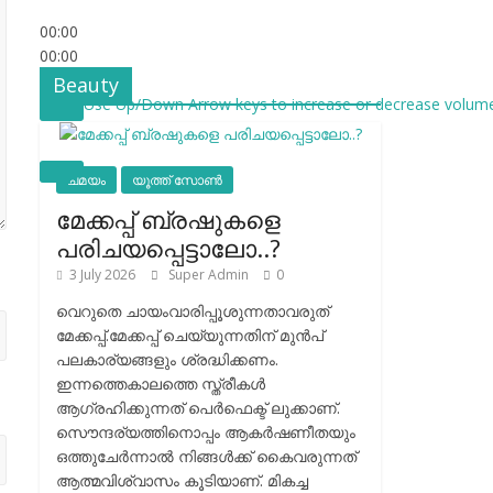
00:00
00:00
53:26
Beauty
Use Up/Down Arrow keys to increase or decrease volume
ചമയം
യൂത്ത് സോൺ
മേക്കപ്പ് ബ്രഷുകളെ
പരിചയപ്പെട്ടാലോ..?
3 July 2026
Super Admin
0
വെറുതെ ചായംവാരിപ്പൂശുന്നതാവരുത്
മേക്കപ്പ്.മേക്കപ്പ് ചെയ്യുന്നതിന് മുന്‍പ്
പലകാര്യങ്ങളും ശ്രദ്ധിക്കണം.
ഇന്നത്തെകാലത്തെ സ്ത്രീകള്‍
ആഗ്രഹിക്കുന്നത് പെര്‍ഫെക്ട് ലുക്കാണ്.
സൌന്ദര്യത്തിനൊപ്പം ആകര്‍ഷണീതയും
ഒത്തുചേര്‍ന്നാല്‍ നിങ്ങള്‍ക്ക് കൈവരുന്നത്
ആത്മവിശ്വാസം കൂടിയാണ്. മികച്ച