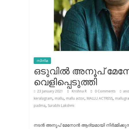
സിനിമ
ഒടുവില്‍ അനൂപ് മേനോന
വെളിപ്പെടുത്തി
23 January 2021
Krishna R
0 Comments
an
,
,
,
,
keralagram
mallu
mallu actor
MALLU ACTRESS
mallugr
,
padma
Surabhi Lakshmi
നടന്‍ അനൂപ് മേനോന്‍ ആദ്യമായി നിര്‍മ്മിക്കു