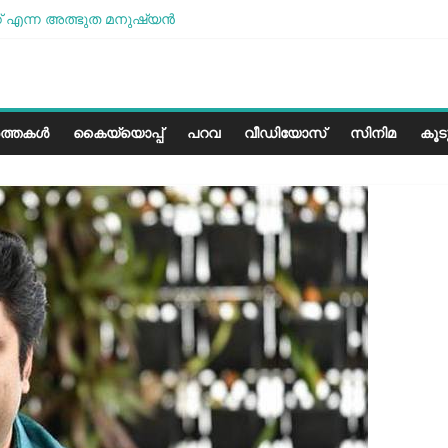
 എന്ന അത്ഭുത മനുഷ്യന്‍
മോശമാണ്, പക്ഷെ പോരാട്ടം തുടരും” സോനം വാങ്ചുക്
േരളത്തിലെ കാലാവസ്ഥയ്ക്ക്അനുയോജ്യമോ?..
പാരീസ് മിഠായികള്‍
ത്തകൾ
കൈയ്യൊപ്പ്
പറവ
വീഡിയോസ്
സിനിമ
കൂ