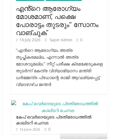
എൻ്റെ ആരോഗ്യം
മോശമാണ്, പക്ഷെ
പോരാട്ടം തുടരും” സോനം
വാങ്ചുക്
16 July 2026
Super Admin
0
“എന്‍റെ ആരോഗ്യം അത്ര
തൃപ്തികരമല്ല, എന്നാൽ അത്ര
മോശവുമല്ല.” നീറ്റ് പരീക്ഷ ക്രമക്കേടുകളെ
തുടർന്ന് കേന്ദ്ര വിദ്യാഭ്യാസ മന്ത്രി
ധർമ്മേന്ദ്ര പ്രധാന്റെ രാജി ആവശ്യപ്പെട്ട്
വ്യാഴാഴ്ച ജന്തർ
കേപ് വെര്‍ദെയുടെ പ്രതിരോധത്തില്‍
കാലിടറി ചെമ്പട
0
16 June 2026
ഐശ്വര്യത്തി