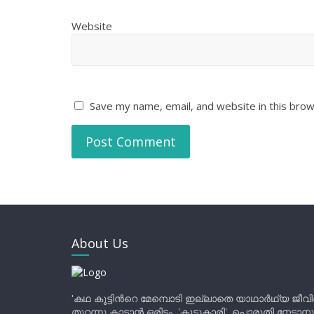
Website
Save my name, email, and website in this brow
About Us
'കഥ കൂട്ടിന്‍റെ മേമ്പൊടി ഇല്ലാതെ യാഥാർഥ്യ ജീവ
തുറന്നു കാട്ടാൻ ഒരിടം, 'കൂട്ടുകാരി'. പൊരുതി നേടാന