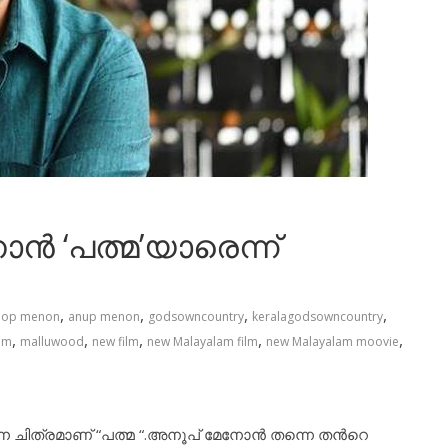
്‍ ‘പത്മ’യാരെന്ന്
,
,
,
,
oop menon
anup menon
godsowncountry
keralagodsowncountry
,
,
,
,
,
am
malluwood
new film
new Malayalam film
new Malayalam moovie
ന്ന ചിത്രമാണ് “പത്മ “.അനൂപ് മേനോന്‍ തന്നെ തന്‍റെ