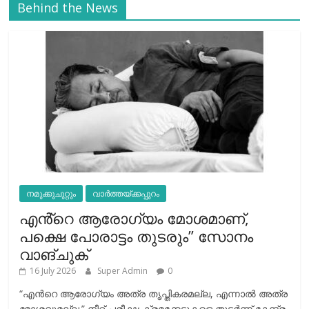
Behind the News
നമുക്കുചുറ്റും
വാർത്തയ്ക്കപ്പുറം
എൻ്റെ ആരോഗ്യം മോശമാണ്,
പക്ഷെ പോരാട്ടം തുടരും” സോനം
വാങ്ചുക്
16 July 2026
Super Admin
0
“എന്‍റെ ആരോഗ്യം അത്ര തൃപ്തികരമല്ല, എന്നാൽ അത്ര
മോശവുമല്ല.” നീറ്റ് പരീക്ഷ ക്രമക്കേടുകളെ തുടർന്ന് കേന്ദ്ര