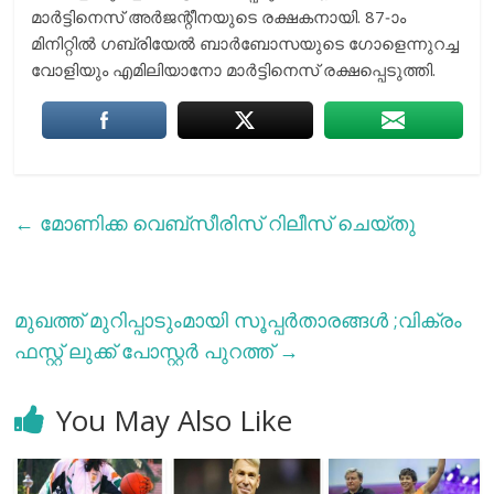
മാർട്ടിനെസ് അർജന്റീനയുടെ രക്ഷകനായി. 87-ാം
മിനിറ്റിൽ ഗബ്രിയേൽ ബാർബോസയുടെ ഗോളെന്നുറച്ച
വോളിയും എമിലിയാനോ മാർട്ടിനെസ് രക്ഷപ്പെടുത്തി.
←
മോണിക്ക വെബ്സീരിസ് റിലീസ് ചെയ്തു
മുഖത്ത് മുറിപ്പാടുംമായി സൂപ്പര്‍താരങ്ങള്‍ ;വിക്രം
ഫസ്റ്റ് ലുക്ക് പോസ്റ്റര്‍ പുറത്ത്
→
You May Also Like