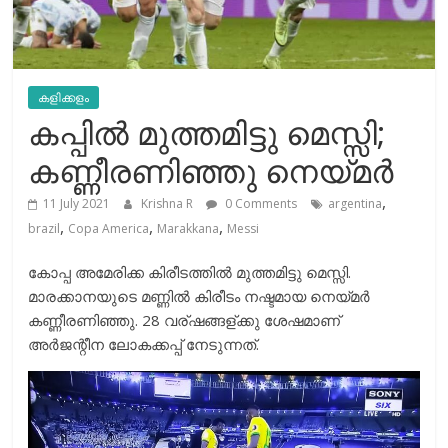
കളിക്കളം
കപ്പിൽ മുത്തമിട്ടു മെസ്സി;
കണ്ണീരണിഞ്ഞു നെയ്മർ
,
11 July 2021
Krishna R
0 Comments
argentina
,
,
,
brazil
Copa America
Marakkana
Messi
കോപ്പ അമേരിക്ക കിരീടത്തിൽ മുത്തമിട്ടു മെസ്സി.
മാരക്കാനയുടെ മണ്ണിൽ കിരീടം നഷ്ടമായ നെയ്മർ
കണ്ണീരണിഞ്ഞു. 28 വര്ഷങ്ങള്ക്കു ശേഷമാണ്
അർജന്റീന ലോകക്കപ്പ് നേടുന്നത്.