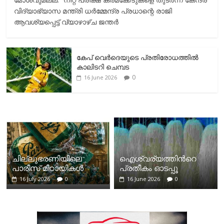
വിദ്യാഭ്യാസ മന്ത്രി ധർമ്മേന്ദ്ര പ്രധാന്റെ രാജി
ആവശ്യപ്പെട്ട് വ്യാഴാഴ്ച ജന്തർ
കേപ് വെര്‍ദെയുടെ പ്രതിരോധത്തില്‍
കാലിടറി ചെമ്പട
0
16 June 2026
ചില്ലുഭരണിയിലെ
ഐശ്വര്യത്തിന്‍റെ
പാരീസ് മിഠായികള്‍
പ്രതീകം ഓടപ്പൂ
16 July 2026
0
16 June 2026
0