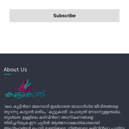
About Us
'കഥ കൂട്ടിന്‍റെ മേമ്പൊടി ഇല്ലാതെ യാഥാർഥ്യ ജീവിതങ്ങളെ
തുറന്നു കാട്ടാൻ ഒരിടം, 'കൂട്ടുകാരി'. പൊരുതി നേടാനുള്ളതല്ല,
തുല്യത. ഉള്ളിലെ കഴിവിന്‍റെ അഗ്നികണങ്ങളെ
തിരിച്ചറിയുക.ഈ ചൂടിൽ ആത്മസാക്ഷാത്കാരമായി
ആഗ്രഹങ്ങൾ പൊട്ടി മുളയ്ക്കട്ടെ. നിങ്ങളുടെ കഴിവിന്‍റെ പുതിയ