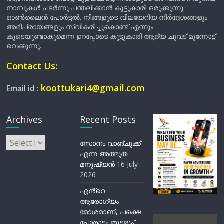
നാമ്പുകൾ പടർന്നു പന്തലിക്കാൻ കൂട്ടുകാരി ഒരുക്കുന്നു
ഓൺലൈൻ പോർട്ടൽ. നിങ്ങളുടെ വിലയേറിയ നിർദ്ദേശങ്ങളും
അഭിപ്രായങ്ങളും സ്വീകരിച്ചുകൊണ്ട് എന്നും
കൂടെയുണ്ടാകുമെന്ന ഉറപ്പോടെ കൂട്ടുകാരി ആദ്യ ചുവട് മുന്നോട്ട്
വെക്കുന്നു.'
Contact Us:
koottukari4@gmail.com
Email id :
Archives
Recent Posts
Archives
സോനം വാങ്ചുക്ക്
എന്ന അത്ഭുത
മനുഷ്യന്‍
16 July
2026
എൻ്റെ
ആരോഗ്യം
മോശമാണ്, പക്ഷെ
പോരാട്ടം തുടരും”