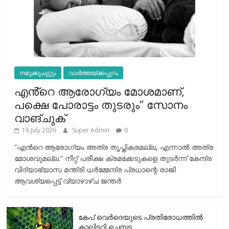
നമുക്കുചുറ്റും
വാർത്തയ്ക്കപ്പുറം
എൻ്റെ ആരോഗ്യം മോശമാണ്,
പക്ഷെ പോരാട്ടം തുടരും” സോനം
വാങ്ചുക്
16 July 2026
Super Admin
0
“എന്‍റെ ആരോഗ്യം അത്ര തൃപ്തികരമല്ല, എന്നാൽ അത്ര
മോശവുമല്ല.” നീറ്റ് പരീക്ഷ ക്രമക്കേടുകളെ തുടർന്ന് കേന്ദ്ര
വിദ്യാഭ്യാസ മന്ത്രി ധർമ്മേന്ദ്ര പ്രധാന്റെ രാജി
ആവശ്യപ്പെട്ട് വ്യാഴാഴ്ച ജന്തർ
കേപ് വെര്‍ദെയുടെ പ്രതിരോധത്തില്‍
കാലിടറി ചെമ്പട