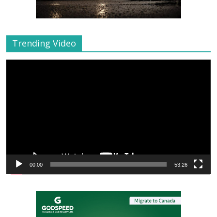
Trending Video
Video
Player
00:00
53:26