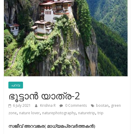
പറവ
ഭൂട്ടാന്‍ യാത്ര-2
,
6 July 2021
Krishna R
0 Comments
bootan
green
,
,
,
,
zone
nature lover
naturephotography
naturetrip
trip
സജീവ് അറവങ്കര( മാധ്യമപ്രവര്‍ത്തകന്‍)