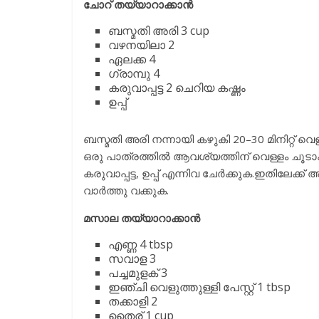
ചോറ് തയ്യാറാക്കാൻ
ബസ്മതി അരി 3 cup
വഴനയിലാ 2
ഏലക്ക 4
ഗ്രാമ്പു 4
കരുവാപ്പട്ട 2 ചെറിയ കഷ്ണം
ഉപ്പ്
ബസ്മതി അരി നന്നായി കഴുകി 20–30 മിനിറ്റ് വെ
ഒരു പാത്രത്തിൽ ആവശ്യത്തിന് വെള്ളം ചൂടാക്
കരുവാപ്പട്ട, ഉപ്പ് എന്നിവ ചേർക്കുക.ഇതിലേക്
വാർത്തു വക്കുക.
മസാല തയ്യാറാക്കാൻ
എണ്ണ 4 tbsp
സവാള 3
പച്ചമുളക് 3
ഇഞ്ചി വെളുത്തുള്ളി പേസ്റ്റ് 1 tbsp
തക്കാളി 2
തൈര് 1 cup