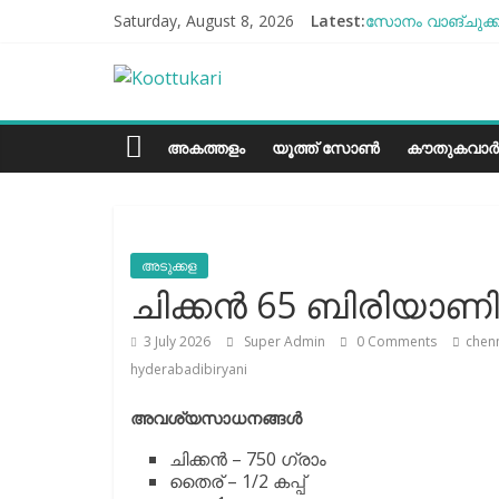
Skip
Saturday, August 8, 2026
Latest:
സോനം വാങ്ചുക്ക്
to
എൻ്റെ ആരോഗ്യം 
content
Koottukari
ബീന്‍സ് കൃഷി ക
തക്കാളി ചോറ്
ചില്ലുഭരണിയിലെ 
Kottukari
അകത്തളം
യൂത്ത് സോൺ
കൗതുകവാർ
അടുക്കള
ചിക്കൻ 65 ബിരിയാണി
3 July 2026
Super Admin
0 Comments
chenn
hyderabadibiryani
അവശ്യസാധനങ്ങള്‍
ചിക്കൻ – 750 ഗ്രാം
തൈര് – 1/2 കപ്പ്