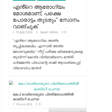
എൻ്റെ ആരോഗ്യം
മോശമാണ്, പക്ഷെ
പോരാട്ടം തുടരും” സോനം
വാങ്ചുക്
16 July 2026
Super Admin
0
“എന്‍റെ ആരോഗ്യം അത്ര
തൃപ്തികരമല്ല, എന്നാൽ അത്ര
മോശവുമല്ല.” നീറ്റ് പരീക്ഷ ക്രമക്കേടുകളെ
തുടർന്ന് കേന്ദ്ര വിദ്യാഭ്യാസ മന്ത്രി
ധർമ്മേന്ദ്ര പ്രധാന്റെ രാജി ആവശ്യപ്പെട്ട്
വ്യാഴാഴ്ച ജന്തർ
കേപ് വെര്‍ദെയുടെ പ്രതിരോധത്തില്‍
കാലിടറി ചെമ്പട
0
16 June 2026
ഐശ്വര്യത്തി