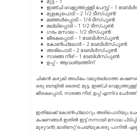
മുട്ട – 1
ഇഞ്ചി വെളുത്തുള്ളി പേസ്റ്റ് – 1 ടേബ
മുളകുപൊടി – 2 1/2 ടീസ്പൂൺ
മഞ്ഞൾപ്പൊടി – 1/4 ടീസ്പൂൺ
മല്ലിപ്പൊടി – 1 1/2 ടീസ്പൂൺ
ഗരം മസാല – 1/2 ടീസ്പൂൺ
ജീരകപ്പൊടി – 1 ടേബിൾസ്പൂൺ
കോൺഫ്ലോർ – 2 ടേബിൾസ്പൂൺ
അരിപൊടി – 2 ടേബിൾസ്പൂൺ
നാരങ്ങ നീര് – 1 ടേബിൾസ്പൂൺ
ഉപ്പ് – ആവശ്യത്തിന്
ചിക്കൻ കഴുകി അധികം വലുതല്ലാത്ത കഷണങ്ങള
ഒരു ബൗളിൽ തൈര്, മുട്ട, ഇഞ്ചി വെളുത്തുള്ളി 
ജീരകപ്പൊടി, നാരങ്ങ നീര്, ഉപ്പ് എന്നിവ ചേർത്ത
ഇതിലേക്ക് കോൺഫ്ലോറും അരിപൊടിയും ചേർത്ത
കഷണങ്ങൾ ഇതിൽ ഇട്ട് നന്നായി മസാല പിടിപ്പിക
മുഴുവൻ) മാരിനേറ്റ് ചെയ്യുക.ഒരു പാനിൽ എണ്