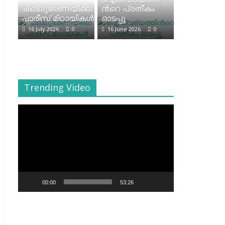
ചില്ലുഭരണിയിലെ
ന്‍റെ പ്രതീകം
പാരീസ് മിഠായികള്‍
ഓടപ്പൂ
16 July 2026
0
16 June 2026
0
Trending Video
Video
Player
00:00
53:26