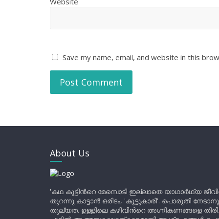
Website
Save my name, email, and website in this brow
About Us
'കഥ കൂട്ടിന്‍റെ മേമ്പൊടി ഇല്ലാതെ യാഥാർഥ്യ ജീവ
തുറന്നു കാട്ടാൻ ഒരിടം, 'കൂട്ടുകാരി'. പൊരുതി നേടാന
തുല്യത. ഉള്ളിലെ കഴിവിന്‍റെ അഗ്നികണങ്ങളെ തിര