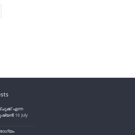
sts
ുക്ക് എന്ന
ഷ്യന്‍
16 July
ോഗ്യം