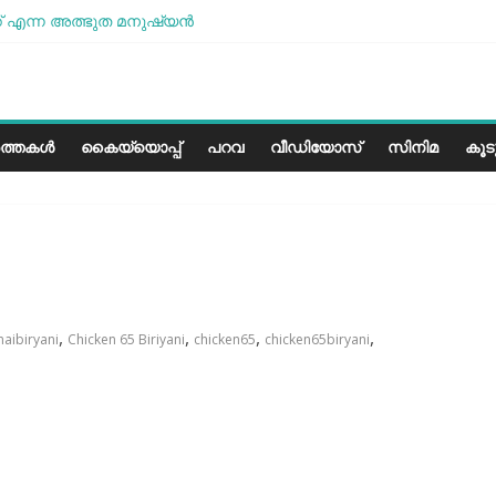
 എന്ന അത്ഭുത മനുഷ്യന്‍
മോശമാണ്, പക്ഷെ പോരാട്ടം തുടരും” സോനം വാങ്ചുക്
േരളത്തിലെ കാലാവസ്ഥയ്ക്ക്അനുയോജ്യമോ?..
പാരീസ് മിഠായികള്‍
ത്തകൾ
കൈയ്യൊപ്പ്
പറവ
വീഡിയോസ്
സിനിമ
കൂ
,
,
,
,
aibiryani
Chicken 65 Biriyani
chicken65
chicken65biryani