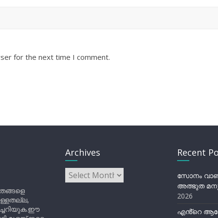
ser for the next time I comment.
Archives
Recent Po
Archives
സോനം വാങ്ച
അത്ഭുത മനു
ിതങ്ങളെ
2026
ുള്ളതല്ല,
ിച്ചറിയുക.ഈ
എൻ്റെ ആര