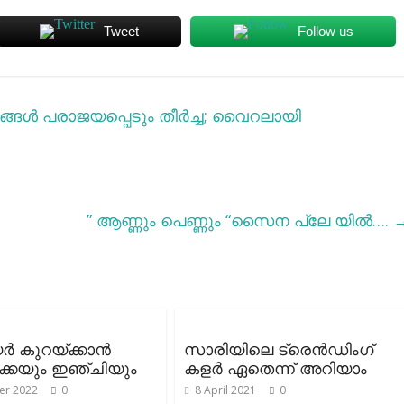
Tweet
Follow us
നിങ്ങള്‍ പരാജയപ്പെടും തീര്‍ച്ച; വൈറലായി
” ആണ്ണും പെണ്ണും “സൈന പ്ലേ യിൽ….
‍ കുറയ്ക്കാന്‍
സാരിയിലെ ട്രെൻഡിംഗ്
ക്കയും ഇഞ്ചിയും
കളർ ഏതെന്ന് അറിയാം
er 2022
0
8 April 2021
0