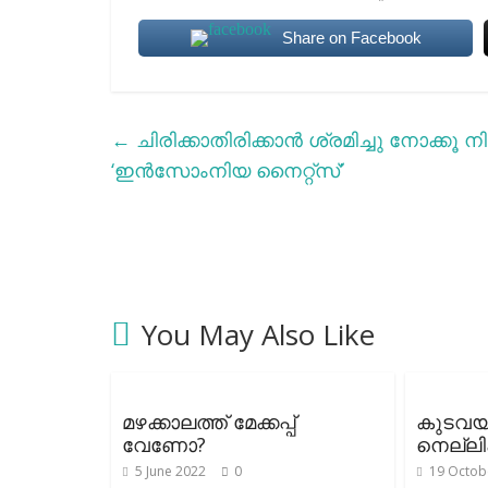
Share on Facebook
←
ചിരിക്കാതിരിക്കാന്‍ ശ്രമിച്ചു നോക്കൂ 
‘ഇൻസോംനിയ നൈറ്റ്സ്’
You May Also Like
മഴക്കാലത്ത് മേക്കപ്പ്
കുടവയര്
വേണോ?
നെല്ലി
5 June 2022
0
19 Octob