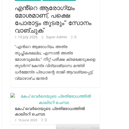
എൻ്റെ ആരോഗ്യം
മോശമാണ്, പക്ഷെ
പോരാട്ടം തുടരും” സോനം
വാങ്ചുക്
16 July 2026
Super Admin
0
“എന്‍റെ ആരോഗ്യം അത്ര
തൃപ്തികരമല്ല, എന്നാൽ അത്ര
മോശവുമല്ല.” നീറ്റ് പരീക്ഷ ക്രമക്കേടുകളെ
തുടർന്ന് കേന്ദ്ര വിദ്യാഭ്യാസ മന്ത്രി
ധർമ്മേന്ദ്ര പ്രധാന്റെ രാജി ആവശ്യപ്പെട്ട്
വ്യാഴാഴ്ച ജന്തർ
കേപ് വെര്‍ദെയുടെ പ്രതിരോധത്തില്‍
കാലിടറി ചെമ്പട
0
16 June 2026
ഐശ്വര്യത്തി