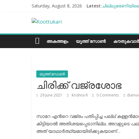
Skip
Saturday, August 8, 2026
Latest:
ചില്ലുഭരണിയിലെ 
to
സോനം വാങ്ചുക്ക്
content
Koottukari
എൻ്റെ ആരോഗ്യം 
ബീന്‍സ് കൃഷി ക
തക്കാളി ചോറ്
Kottukari
അകത്തളം
യൂത്ത് സോൺ
കൗതുകവാർ
യൂത്ത് സോൺ
ചിരിക്ക് വജ്രശോഭ
29 June 2021
Krishna R
0 Comments
diamo
സാറേ എന്‍റെ വജ്രം പതിപ്പിച്ച പല്ല് കള്ളന്
കിട്ടിയാല്‍ അതിശയപ്പെടാനില്ല. അവളുടെ പല്ല
അത് യാഥാര്‍ത്ഥ്യമായിരിക്കുകയാണ്…