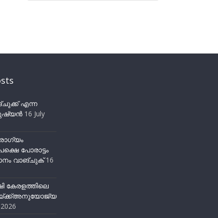
sts
ുക്ക് എന്ന
ഷ്യന്‍
16 July
ോഗ്യം
ക്ഷെ പോരാട്ടം
നം വാങ്ചുക്
16
ഷി കേരളത്തിലെ
്ക്ക്അനുയോജ്യ
y 2026