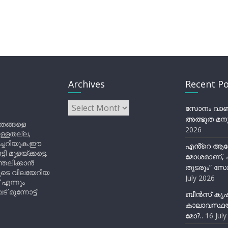
Archives
Recent Po
Archives
സോനം വാങ്ച
അത്ഭുത മനു
ിതങ്ങളെ
2026
ുള്ളതല്ല,
ിച്ചറിയുക.ഈ
എൻ്റെ ആര
ുളയ്ക്കട്ടെ.
മോശമാണ്, പ
്തലിക്കാൻ
തുടരും” സോ
ളുടെ വിലയേറിയ
July 2026
 എന്നും
 മുന്നോട്ട്
ബീന്‍സ് കൃ
കാലാവസ്ഥയ
മോ?..
16 Jul