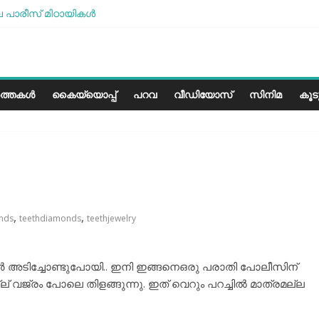
പാരീസ് മിഠായികള്‍
 എന്ന അത്ഭുത മനുഷ്യന്‍
മോശമാണ്, പക്ഷെ പോരാട്ടം തുടരും” സോനം വാങ്ചുക്
േരളത്തിലെ കാലാവസ്ഥയ്ക്ക്അനുയോജ്യമോ?..
ത്തകൾ
കൈയ്യൊപ്പ്
പറവ
വീഡിയോസ്
സിനിമ
കൂ
,
,
nds
teethdiamonds
teethjewelry
‍മാര്‍ അടിച്ചോണ്ടുപോയി.. ഇനി ഇങ്ങനെഒരു പരാതി പോലീസിന്
് വജ്രം പോലെ തിളങ്ങുന്നു. ഇത് വെറും പറച്ചില്‍ മാത്രമല്ല