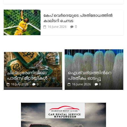
കേപ് വെര്‍ദെയുടെ പ്രതിരോധത്തില്‍
കാലിടറി ചെമ്പട
0
16 June 2026
ചില്ലുഭരണിയിലെ
ഐശ്വര്യത്തിന്‍റെ
പാരീസ് മിഠായികള്‍
പ്രതീകം ഓടപ്പൂ
16 July 2026
0
16 June 2026
0