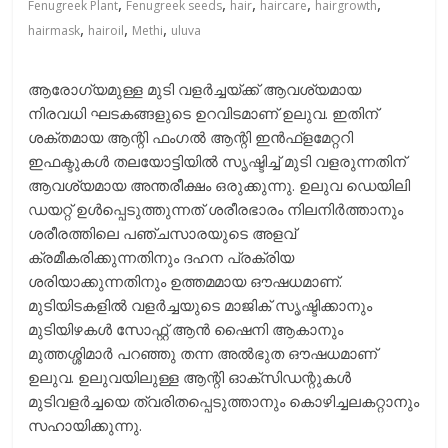
,
,
,
,
,
Fenugreek Plant
Fenugreek seeds
hair
haircare
hairgrowth
,
,
,
hairmask
hairoil
Methi
uluva
ആരോഗ്യമുള്ള മുടി വളർച്ചയ്ക്ക് ആവശ്യമായ
നിരവധി ഘടകങ്ങളുടെ ഉറവിടമാണ് ഉലുവ. ഇതിന്
ശക്തമായ ആന്റി ഫംഗൽ ആന്റി ഇൻഫ്ളമേറ്ററി
ഇഫക്ടുകൾ തലയോട്ടിയിൽ സൃഷ്ടിച്ച് മുടി വളരുന്നതിന്
ആവശ്യമായ അന്തരീക്ഷം ഒരുക്കുന്നു. ഉലുവ ഡെയിലി
ഡയറ്റ് ഉൾപ്പെടുത്തുന്നത് ശരീരഭാരം നിലനിർത്താനും
ശരീരത്തിലെ പഞ്ചസാരയുടെ അളവ്
ക്രമീകരിക്കുന്നതിനും ദഹന പ്രക്രിയ
ശരിയാക്കുന്നതിനും ഉത്തമമായ ഔഷധമാണ്.
മുടിയിടകളിൽ വളർച്ചയുടെ മാജിക് സൃഷ്ടിക്കാനും
മുടിയിഴകൾ സോഫ്റ്റ് ആൻ ഷൈനി ആകാനും
മുത്തശ്ശിമാർ പറഞ്ഞു തന്ന അൽഭുത ഔഷധമാണ്
ഉലുവ. ഉലുവയിലുള്ള ആന്റി ഓക്സിഡന്റുകൾ
മുടിവളര്‍ച്ചയെ ത്വരിതപ്പെടുത്താനും കൊഴിച്ചലകറ്റാനും
സഹായിക്കുന്നു.