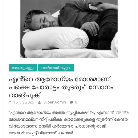
നമുക്കുചുറ്റും
വാർത്തയ്ക്കപ്പുറം
എൻ്റെ ആരോഗ്യം മോശമാണ്,
പക്ഷെ പോരാട്ടം തുടരും” സോനം
വാങ്ചുക്
16 July 2026
Super Admin
0
“എന്‍റെ ആരോഗ്യം അത്ര തൃപ്തികരമല്ല, എന്നാൽ അത്ര
മോശവുമല്ല.” നീറ്റ് പരീക്ഷ ക്രമക്കേടുകളെ തുടർന്ന് കേന്ദ്ര
വിദ്യാഭ്യാസ മന്ത്രി ധർമ്മേന്ദ്ര പ്രധാന്റെ രാജി
ആവശ്യപ്പെട്ട് വ്യാഴാഴ്ച ജന്തർ