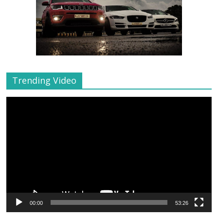
Trending Video
Video
Player
00:00
53:26