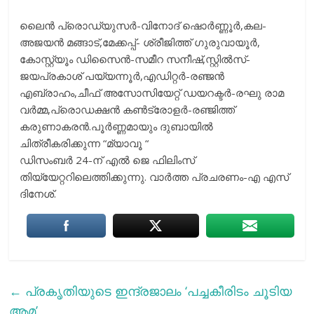
ലെെന്‍ പ്രൊഡ്യുസര്‍-വിനോദ് ഷൊര്‍ണ്ണൂര്‍,കല-
അജയന്‍ മങ്ങാട്,മേക്കപ്പ്- ശ്രീജിത്ത് ഗുരുവായൂര്‍,
കോസ്റ്റ്യൂം ഡിസെെന്‍-സമീറ സനീഷ്,സ്റ്റില്‍സ്-
ജയപ്രകാശ് പയ്യന്നൂര്‍,എഡിറ്റര്‍-രഞ്ജന്‍
എബ്രാഹം,ചീഫ് അസോസിയേറ്റ് ഡയറക്ടര്‍-രഘു രാമ
വര്‍മ്മ,പ്രൊഡക്ഷന്‍ കണ്‍ട്രോളര്‍-രഞ്ജിത്ത്
കരുണാകരന്‍.പൂര്‍ണ്ണമായും ദുബായില്‍
ചിത്രീകരിക്കുന്ന “മ്യാവൂ “
ഡിസംബർ 24-ന് എല്‍ ജെ ഫിലിംസ്
തിയ്യേറ്ററിലെത്തിക്കുന്നു. വാര്‍ത്ത പ്രചരണം-എ എസ്
ദിനേശ്.
←
പ്രകൃതിയുടെ ഇന്ദ്രജാലം ‘പച്ചകീരിടം ചൂടിയ
ആമ’