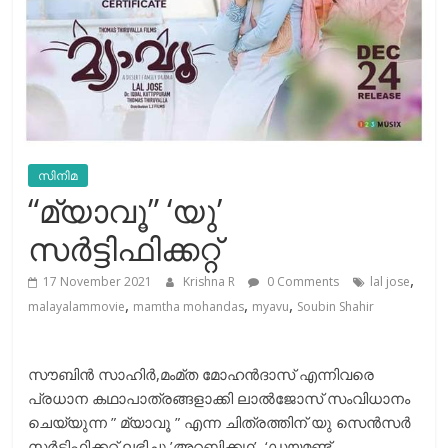
സിനിമ
“മ്യാവൂ” ‘യു’
സർട്ടിഫിക്കറ്റ്
,
17 November 2021
Krishna R
0 Comments
lal jose
,
,
,
malayalammovie
mamtha mohandas
myavu
Soubin Shahir
സൗബിന്‍ സാഹിര്‍,മംമ്ത മോഹന്‍ദാസ് എന്നിവരെ
പ്രധാന കഥാപാത്രങ്ങളാക്കി ലാല്‍ജോസ് സംവിധാനം
ചെയ്യുന്ന ” മ്യാവൂ ” എന്ന ചിത്രത്തിന് യു സെൻസർ
സർട്ടിഫിക്കറ്റ് ലഭിച്ചു.’അറബിക്കഥ’, ‘ഡയമണ്ട്