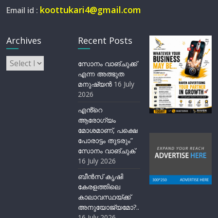
koottukari4@gmail.com
Email id :
Archives
Recent Posts
Archives
സോനം വാങ്ചുക്ക്
എന്ന അത്ഭുത
മനുഷ്യന്‍
16 July
2026
എൻ്റെ
ആരോഗ്യം
മോശമാണ്, പക്ഷെ
പോരാട്ടം തുടരും”
സോനം വാങ്ചുക്
16 July 2026
ബീന്‍സ് കൃഷി
കേരളത്തിലെ
കാലാവസ്ഥയ്ക്ക്
അനുയോജ്യമോ?..
16 July 2026