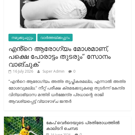
നമുക്കുചുറ്റും
വാർത്തയ്ക്കപ്പുറം
എൻ്റെ ആരോഗ്യം മോശമാണ്,
പക്ഷെ പോരാട്ടം തുടരും” സോനം
വാങ്ചുക്
16 July 2026
Super Admin
0
“എന്‍റെ ആരോഗ്യം അത്ര തൃപ്തികരമല്ല, എന്നാൽ അത്ര
മോശവുമല്ല.” നീറ്റ് പരീക്ഷ ക്രമക്കേടുകളെ തുടർന്ന് കേന്ദ്ര
വിദ്യാഭ്യാസ മന്ത്രി ധർമ്മേന്ദ്ര പ്രധാന്റെ രാജി
ആവശ്യപ്പെട്ട് വ്യാഴാഴ്ച ജന്തർ
കേപ് വെര്‍ദെയുടെ പ്രതിരോധത്തില്‍
കാലിടറി ചെമ്പട
0
16 June 2026