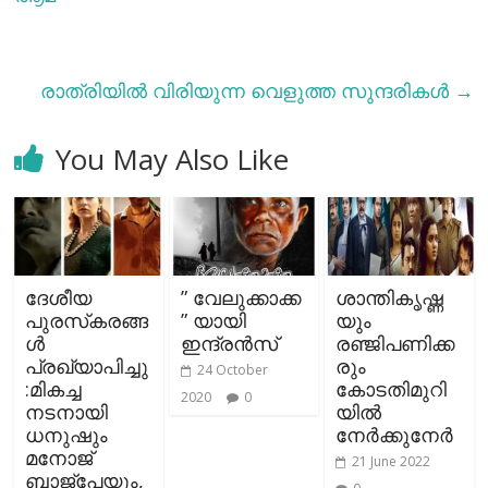
രാത്രിയില്‍ വിരിയുന്ന വെളുത്ത സുന്ദരികൾ
→
You May Also Like
ദേശീയ
” വേലുക്കാക്ക
ശാന്തികൃഷ്ണ
പുരസ്‌കരങ്ങ
” യായി
യും
ൾ
ഇന്ദ്രന്‍സ്
രഞ്ജിപണിക്ക
പ്രഖ്യാപിച്ചു
രും
24 October
:മികച്ച
കോടതിമുറി
2020
0
നടനായി
യിൽ
ധനുഷും
നേർക്കുനേർ
മനോജ്
21 June 2022
ബാജ്‌പേയും,