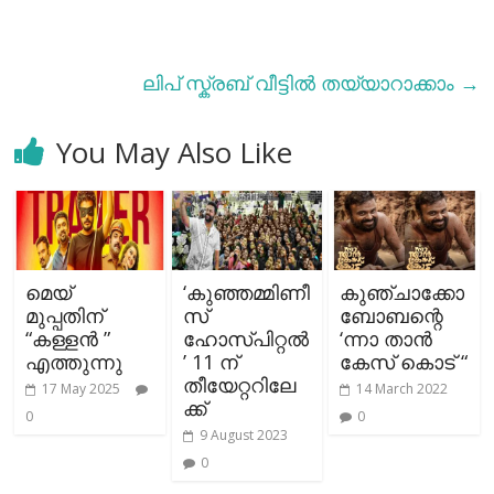
ലിപ് സ്ക്രബ് വീട്ടില്‍ തയ്യാറാക്കാം
→
You May Also Like
മെയ്
‘കുഞ്ഞമ്മിണീ
കുഞ്ചാക്കോ
മുപ്പതിന്
സ്
ബോബന്റെ
“കള്ളൻ ”
ഹോസ്പിറ്റൽ
‘ന്നാ താന്‍
എത്തുന്നു
’ 11 ന്
കേസ് കൊട് “
തീയേറ്ററിലേ
17 May 2025
14 March 2022
ക്ക്
0
0
9 August 2023
0