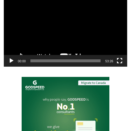
Video
Player
00:00
53:26