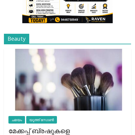
Beauty
ചമയം
യൂത്ത് സോൺ
മേക്കപ്പ് ബ്രഷുകളെ