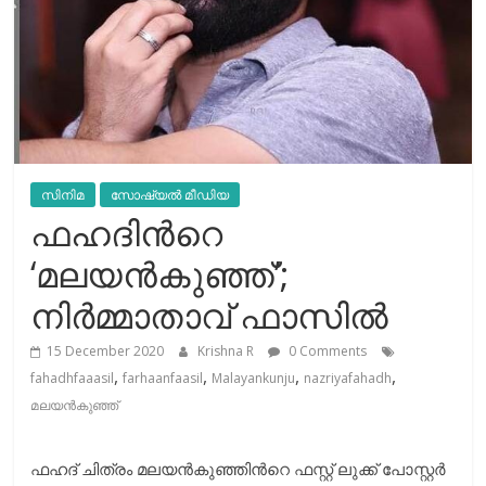
സിനിമ
സോഷ്യല്‍ മീഡിയ
ഫഹദിന്‍റെ
‘മലയന്‍കുഞ്ഞ്’;
നിര്‍മ്മാതാവ് ഫാസില്‍
15 December 2020
Krishna R
0 Comments
,
,
,
,
fahadhfaaasil
farhaanfaasil
Malayankunju
nazriyafahadh
മലയന്‍കുഞ്ഞ്
ഫഹദ് ചിത്രം മലയൻകുഞ്ഞിന്‍റെ ഫസ്റ്റ് ലുക്ക് പോസ്റ്റര്‍