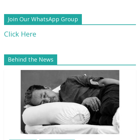
Join Our WhatsApp Group
Click Here
Behind the News