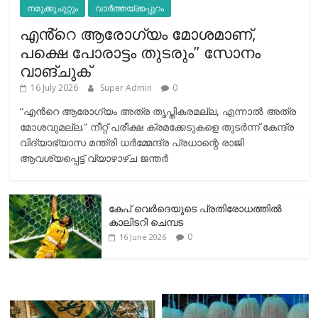
നമുക്കുചുറ്റും
വാർത്തയ്ക്കപ്പുറം
എൻ്റെ ആരോഗ്യം മോശമാണ്,
പക്ഷെ പോരാട്ടം തുടരും” സോനം
വാങ്ചുക്
16 July 2026
Super Admin
0
“എന്‍റെ ആരോഗ്യം അത്ര തൃപ്തികരമല്ല, എന്നാൽ അത്ര
മോശവുമല്ല.” നീറ്റ് പരീക്ഷ ക്രമക്കേടുകളെ തുടർന്ന് കേന്ദ്ര
വിദ്യാഭ്യാസ മന്ത്രി ധർമ്മേന്ദ്ര പ്രധാന്റെ രാജി
ആവശ്യപ്പെട്ട് വ്യാഴാഴ്ച ജന്തർ
കേപ് വെര്‍ദെയുടെ പ്രതിരോധത്തില്‍
കാലിടറി ചെമ്പട
0
16 June 2026