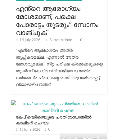
എൻ്റെ ആരോഗ്യം
മോശമാണ്, പക്ഷെ
പോരാട്ടം തുടരും” സോനം
വാങ്ചുക്
16 July 2026
Super Admin
0
“എന്‍റെ ആരോഗ്യം അത്ര
തൃപ്തികരമല്ല, എന്നാൽ അത്ര
മോശവുമല്ല.” നീറ്റ് പരീക്ഷ ക്രമക്കേടുകളെ
തുടർന്ന് കേന്ദ്ര വിദ്യാഭ്യാസ മന്ത്രി
ധർമ്മേന്ദ്ര പ്രധാന്റെ രാജി ആവശ്യപ്പെട്ട്
വ്യാഴാഴ്ച ജന്തർ
കേപ് വെര്‍ദെയുടെ പ്രതിരോധത്തില്‍
കാലിടറി ചെമ്പട
0
16 June 2026
ഐശ്വര്യത്തി