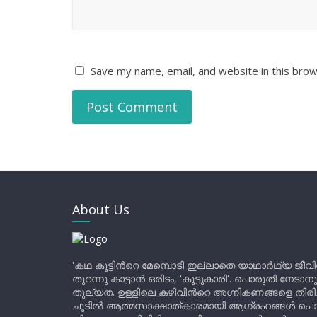
Save my name, email, and website in this brow
About Us
'കഥ കൂട്ടിന്‍റെ മേമ്പൊടി ഇല്ലാതെ യാഥാർഥ്യ ജീവ
തുറന്നു കാട്ടാൻ ഒരിടം, 'കൂട്ടുകാരി'. പൊരുതി നേടാന
തുല്യത. ഉള്ളിലെ കഴിവിന്‍റെ അഗ്നികണങ്ങളെ തിര
ചൂടിൽ ആത്മസാക്ഷാത്കാരമായി ആഗ്രഹങ്ങൾ പൊട്ടി മ