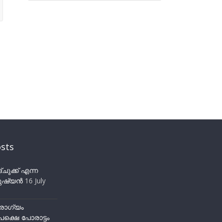
sts
ുക്ക് എന്ന
ഷ്യന്‍
16 July
ോഗ്യം
ക്ഷെ പോരാട്ടം