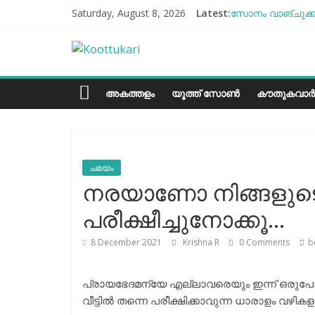
Skip
Saturday, August 8, 2026
Latest:
സോനം വാങ്ചുക്ക്
to
എൻ്റെ ആരോഗ്യം 
content
Koottukari
ബീന്‍സ് കൃഷി ക
തക്കാളി ചോറ്
ചില്ലുഭരണിയിലെ 
Kottukari
അകത്തളം
യൂത്ത് സോൺ
കൗതുകവാർ
ചമയം
നരയാണോ നിങ്ങളുടെ പ
പരീക്ഷീച്ചുനോക്കൂ…
8 December 2021
Krishna R
0 Comments
b
പ്രായഭേദമന്യേ എല്ലാവരെയും ഇന്ന് ഒരുപോലെ 
വീട്ടിൽ തന്നെ പരീക്ഷിക്കാവുന്ന ധാരാളം വഴി