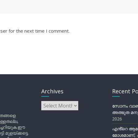
ser for the next time I comment.
Archives
Recent Po
Archives
സോനം വാങ്ച
അത്ഭുത മനു
ിതങ്ങളെ
2026
ുള്ളതല്ല,
ിച്ചറിയുക.ഈ
എൻ്റെ ആര
ുളയ്ക്കട്ടെ.
മോശമാണ്, പ