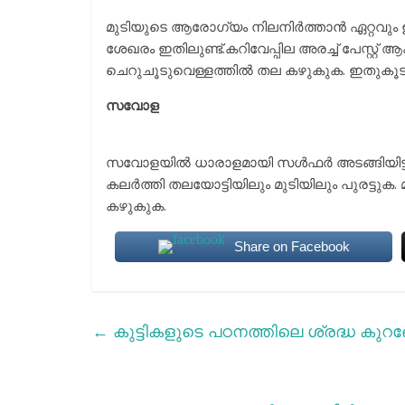
മുടിയുടെ ആരോഗ്യം നിലനിർത്താൻ ഏറ്റവും ഉത്
ശേഖരം ഇതിലുണ്ട്.കറിവേപ്പില അരച്ച് പേസ്റ്റ് 
ചെറുചൂടുവെള്ളത്തിൽ തല കഴുകുക. ഇതുകൂടാതെ 
സവോള
സവോളയിൽ ധാരാളമായി സൾഫർ അടങ്ങിയിട്ടുണ്
കലർത്തി തലയോട്ടിയിലും മുടിയിലും പുരട്ടുക. മ
കഴുകുക.
Share on Facebook
←
കുട്ടികളുടെ പഠനത്തിലെ ശ്രദ്ധ കുറഞ