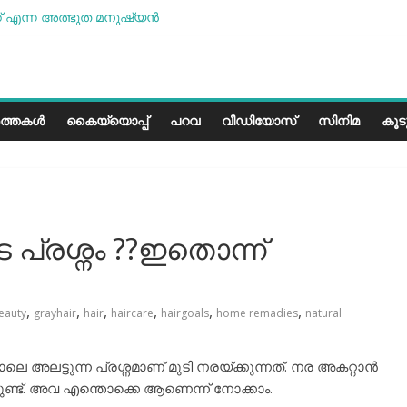
 എന്ന അത്ഭുത മനുഷ്യന്‍
മോശമാണ്, പക്ഷെ പോരാട്ടം തുടരും” സോനം വാങ്ചുക്
േരളത്തിലെ കാലാവസ്ഥയ്ക്ക്അനുയോജ്യമോ?..
പാരീസ് മിഠായികള്‍
ത്തകൾ
കൈയ്യൊപ്പ്
പറവ
വീഡിയോസ്
സിനിമ
കൂ
്രശ്നം ??ഇതൊന്ന്
,
,
,
,
,
,
eauty
grayhair
hair
haircare
hairgoals
home remadies
natural
അലട്ടുന്ന പ്രശ്നമാണ് മുടി നരയ്ക്കുന്നത്. നര അകറ്റാൻ
കളുണ്ട്. അവ എന്തൊക്കെ ആണെന്ന് നോക്കാം.