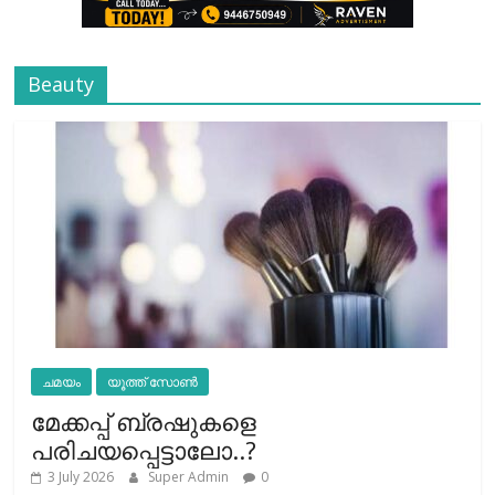
Beauty
ചമയം
യൂത്ത് സോൺ
മേക്കപ്പ് ബ്രഷുകളെ
പരിചയപ്പെട്ടാലോ..?
3 July 2026
Super Admin
0