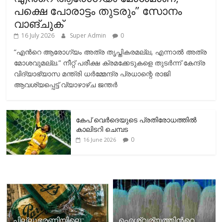
പക്ഷെ പോരാട്ടം തുടരും” സോനം
വാങ്ചുക്
16 July 2026
Super Admin
0
“എന്‍റെ ആരോഗ്യം അത്ര തൃപ്തികരമല്ല, എന്നാൽ അത്ര
മോശവുമല്ല.” നീറ്റ് പരീക്ഷ ക്രമക്കേടുകളെ തുടർന്ന് കേന്ദ്ര
വിദ്യാഭ്യാസ മന്ത്രി ധർമ്മേന്ദ്ര പ്രധാന്റെ രാജി
ആവശ്യപ്പെട്ട് വ്യാഴാഴ്ച ജന്തർ
കേപ് വെര്‍ദെയുടെ പ്രതിരോധത്തില്‍
കാലിടറി ചെമ്പട
0
16 June 2026
ചില്ലുഭരണിയിലെ
ഐശ്വര്യത്തിന്‍റെ