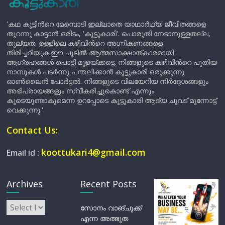
'കഥ കൂട്ടിന്‍റെ മേമ്പൊടി ഇല്ലാതെ യാഥാർഥ്യ ജീവിതങ്ങളെ
തുറന്നു കാട്ടാൻ ഒരിടം, 'കൂട്ടുകാരി'. പൊരുതി നേടാനുള്ളതല്ല,
തുല്യത. ഉള്ളിലെ കഴിവിന്‍റെ അഗ്നികണങ്ങളെ
തിരിച്ചറിയുക.ഈ ചൂടിൽ ആത്മസാക്ഷാത്കാരമായി
ആഗ്രഹങ്ങൾ പൊട്ടി മുളയ്ക്കട്ടെ. നിങ്ങളുടെ കഴിവിന്‍റെ പുതിയ
നാമ്പുകൾ പടർന്നു പന്തലിക്കാൻ കൂട്ടുകാരി ഒരുക്കുന്നു
ഓൺലൈൻ പോർട്ടൽ. നിങ്ങളുടെ വിലയേറിയ നിർദ്ദേശങ്ങളും
അഭിപ്രായങ്ങളും സ്വീകരിച്ചുകൊണ്ട് എന്നും
കൂടെയുണ്ടാകുമെന്ന ഉറപ്പോടെ കൂട്ടുകാരി ആദ്യ ചുവട് മുന്നോട്ട്
വെക്കുന്നു.'
Contact Us:
koottukari4@gmail.com
Email id :
Archives
Recent Posts
Archives
സോനം വാങ്ചുക്ക്
എന്ന അത്ഭുത