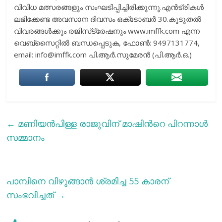
വിവിധ മത്സരങ്ങളും സംഘടിപ്പിച്ചിരിക്കുന്നു.എന്‍ട്രികള്‍
ലഭിക്കേണ്ട അവസാന ദിവസം ഒക്‌ടോബര്‍ 30.കൂടുതല്‍
വിവരങ്ങള്‍ക്കും രജിസ്‌ട്രേഷനും www.imffk.com എന്ന
വെബ്‌സൈറ്റില്‍ ബന്ധപ്പെടുക, ഫോണ്‍: 9497131774,
email: info@imffk.com പി.ആർ.സുമേരൻ (പി.ആർ.ഒ.)
←
മണിയൻപിള്ള രാജുവിന് മാഷിന്‍റെ പിറന്നാൾ
സമ്മാനം
പാമ്പിനെ വിഴുങ്ങാന്‍ ശ്രമിച്ച 55 കാരന്
സംഭവിച്ചത്
→