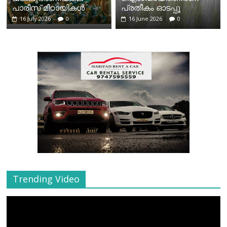
പാരീസ് മിഠായികള്‍
പ്രതീകം ഓടപ്പൂ
16 July 2026
0
16 June 2026
0
Trending Video
Video
Player