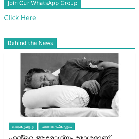
Join Our WhatsApp Group
Click Here
Behind the News
നമുക്കുചുറ്റും
വാർത്തയ്ക്കപ്പുറം
എൻ്റെ ആരോഗ്യം മോശമാണ്,