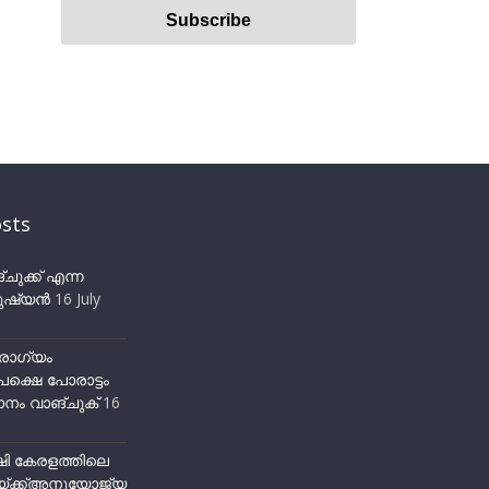
sts
ുക്ക് എന്ന
ഷ്യന്‍
16 July
ോഗ്യം
ക്ഷെ പോരാട്ടം
നം വാങ്ചുക്
16
ഷി കേരളത്തിലെ
്ക്ക്അനുയോജ്യ