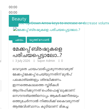
00:00
00:00
53:26
Beauty
Use Up/Down Arrow keys to increase or decrease volume
ചമയം
യൂത്ത് സോൺ
മേക്കപ്പ് ബ്രഷുകളെ
പരിചയപ്പെട്ടാലോ..?
3 July 2026
Super Admin
0
വെറുതെ ചായംവാരിപ്പൂശുന്നതാവരുത്
മേക്കപ്പ്.മേക്കപ്പ് ചെയ്യുന്നതിന് മുന്‍പ്
പലകാര്യങ്ങളും ശ്രദ്ധിക്കണം.
ഇന്നത്തെകാലത്തെ സ്ത്രീകള്‍
ആഗ്രഹിക്കുന്നത് പെര്‍ഫെക്ട് ലുക്കാണ്.
സൌന്ദര്യത്തിനൊപ്പം ആകര്‍ഷണീതയും
ഒത്തുചേര്‍ന്നാല്‍ നിങ്ങള്‍ക്ക് കൈവരുന്നത്
ആത്മവിശ്വാസം കൂടിയാണ്. മികച്ച