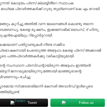
ിരുന്നത്. കോട്ടയം പ്രസ് ക്ലബ്ബിൻ്റെ സ്ഥാപക
്ള മാധ്യമ പ്രവർത്തകർക്ക് ഗുരു തുല്യനാണ് കെ എം റോയി
ങേറ്റം കുറിച്ചു.അതിൽ വന്ന ലേഖനങ്ങൾ കൊണ്ടു തന്നെ
 ദേശബന്ധു, കേരള ഭൂഷണം, ഇക്കണോമിക് ടൈംസ്, ദ് ഹിന്ദു
ുഎൻഐയിലും റിപ്പോർട്ടറായി.
ക്കെയാണ് പതിറ്റാണ്ടുകൾ നീണ്ട സജീവ
്ച പ്രഭാഷകനായി പേരെടുത്ത അദ്ദേഹം കേരള പ്രസ് അക്കാദമി
ലൂടെ പത്രപ്രവർത്തകർക്കു വഴികാട്ടിയുമായി.
െ സംസ്ഥാന പ്രസിഡന്റായിരുന്ന അദ്ദേഹം ഇന്ത്യൻ
്ടറി ജനറലുമായിരുന്നു.മത്തായി മാ‍ഞ്ഞൂരാന്റെ
ിവരണവും രചിച്ചു.
സ്കാരമായ സ്വദേശാഭിമാനി-കേസരി അവാർഡ് ഉൾപ്പെടെ
യിട്ടുണ്ട്.
Tweet
Follow us