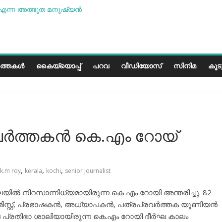
എന്ന അത്ഭുത മനുഷ്യന്‍
ോശമാണ്, പക്ഷെ പോരാട്ടം തുടരും” സോനം വാങ്ചുക്
രളത്തിലെ കാലാവസ്ഥയ്ക്ക്അനുയോജ്യമോ?..
ാരീസ് മിഠായികള്‍
ത്തകൾ
കൈയ്യൊപ്പ്
പറവ
വീഡിയോസ്
സിനിമ
കൂ
വര്‍ത്തകന്‍ കെ.എം റോയ്
,
,
,
k.m roy
kerala
kochi
senior journalist
യിൽ നിറസാന്നിധ്യമായിരുന്ന കെ എം റോയി അന്തരിച്ചു. 82
ിസ്റ്റ്, പ്രഭാഷകൻ, അധ്യാപകൻ, പത്രപ്രവർത്തക യൂണിയൻ
പ്രതിഭാ ശാലിയായിരുന്ന കെ.എം റോയി ദീർഘ കാലം