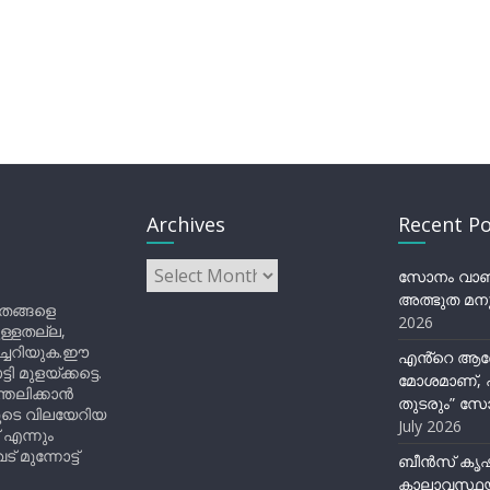
Archives
Recent Po
Archives
സോനം വാങ്ച
അത്ഭുത മനു
ിതങ്ങളെ
2026
ുള്ളതല്ല,
ിച്ചറിയുക.ഈ
എൻ്റെ ആര
ുളയ്ക്കട്ടെ.
മോശമാണ്, പ
്തലിക്കാൻ
തുടരും” സോ
ളുടെ വിലയേറിയ
July 2026
 എന്നും
 മുന്നോട്ട്
ബീന്‍സ് കൃ
കാലാവസ്ഥയ