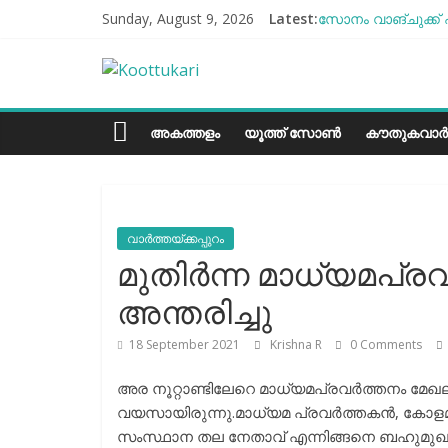
Skip
Sunday, August 9, 2026
Latest:
സോനം വാങ്ചുക്ക് 
to
എൻ്റെ ആരോഗ്യം മ
content
Koottukari
ബീന്‍സ് കൃഷി കേ
തക്കാളി ചോറ്
ചില്ലുഭരണിയിലെ പ
Kottukari
അകത്തളം
യൂത്ത് സോൺ
കൗതുകവാർ
വാർത്തയ്ക്കപ്പുറം
മുതിര്‍ന്ന മാധ്യമപ്ര
അന്തരിച്ചു
18 September 2021
Krishna R
0 Comments
അര നൂറ്റാണ്ടിലേറെ മാധ്യമപ്രവർത്തനം മേഖല
വയസായിരുന്നു.മാധ്യമ പ്രവർത്തകൻ, കോളമ
സംസ്ഥാന തല നേതാവ് എന്നിങ്ങനെ ബഹുമുഖ 