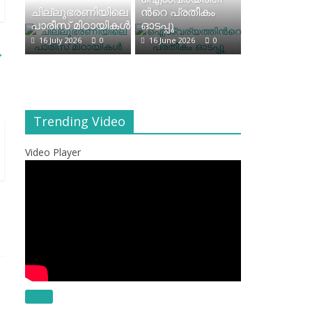
ചില്ലുഭരണിയിലെ
ന്‍റെ പ്രതീകം
പാരീസ് മിഠായികള്‍
ഓടപ്പൂ
16 July 2026
0
16 June 2026
0
→
Trending Video
Video Player