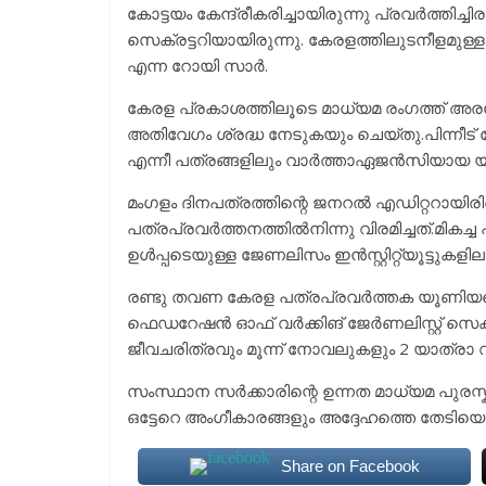
കോട്ടയം കേന്ദ്രീകരിച്ചായിരുന്നു പ്രവർത്തിച്ച
സെക്രട്ടറിയായിരുന്നു. കേരളത്തിലുടനീളമുള
എന്ന റോയി സാർ.
കേരള പ്രകാശത്തിലൂടെ മാധ്യമ രംഗത്ത് അരങ്
അതിവേഗം ശ്രദ്ധ നേടുകയും ചെയ്തു.പിന്നീട്
എന്നീ പത്രങ്ങളിലും വാർത്താഏജൻസിയായ യ
മംഗളം ദിനപത്രത്തിന്റെ ജനറൽ എഡിറ്ററായിരി
പത്രപ്രവർത്തനത്തിൽനിന്നു വിരമിച്ചത്.മികച
ഉൾപ്പടെയുള്ള ജേണലിസം ഇൻസ്റ്റിറ്റ്യൂട്ടുകളി
രണ്ടു തവണ കേരള പത്രപ്രവർത്തക യൂണിയന്റ
ഫെഡറേഷൻ ഓഫ് വർക്കിങ് ജേർണലിസ്റ്റ് സെക്രട
ജീവചരിത്രവും മൂന്ന് നോവലുകളും 2 യാത്രാ വ
സംസ്ഥാന സർക്കാരിന്റെ ഉന്നത മാധ്യമ പുര
ഒട്ടേറെ അംഗീകാരങ്ങളും അദ്ദേഹത്തെ തേടിയെത്തി
Share on Facebook