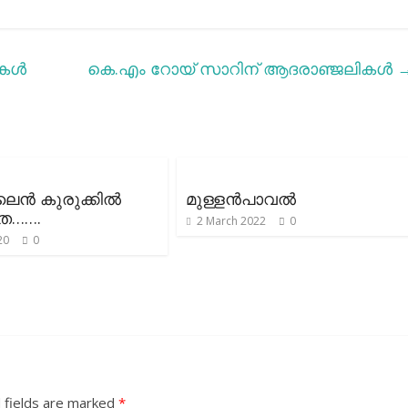
കള്‍
കെ.എം റോയ് സാറിന് ആദരാഞ്ജലികൾ
ന്‍ കുരുക്കില്‍
മുള്ളൻപാവൽ
തേ…….
2 March 2022
0
20
0
 fields are marked
*