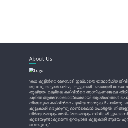
About Us
'കഥ കൂട്ടിന്‍റെ മേമ്പൊടി ഇല്ലാതെ യാഥാർഥ്യ ജീവ
തുറന്നു കാട്ടാൻ ഒരിടം, 'കൂട്ടുകാരി'. പൊരുതി നേടാന
തുല്യത. ഉള്ളിലെ കഴിവിന്‍റെ അഗ്നികണങ്ങളെ തിര
ചൂടിൽ ആത്മസാക്ഷാത്കാരമായി ആഗ്രഹങ്ങൾ പൊട്ടി മ
നിങ്ങളുടെ കഴിവിന്‍റെ പുതിയ നാമ്പുകൾ പടർന്നു പന
കൂട്ടുകാരി ഒരുക്കുന്നു ഓൺലൈൻ പോർട്ടൽ. നിങ്ങ
നിർദ്ദേശങ്ങളും അഭിപ്രായങ്ങളും സ്വീകരിച്ചുകൊണ്ട്
കൂടെയുണ്ടാകുമെന്ന ഉറപ്പോടെ കൂട്ടുകാരി ആദ്യ ചുവട്
വെക്കുന്നു.'