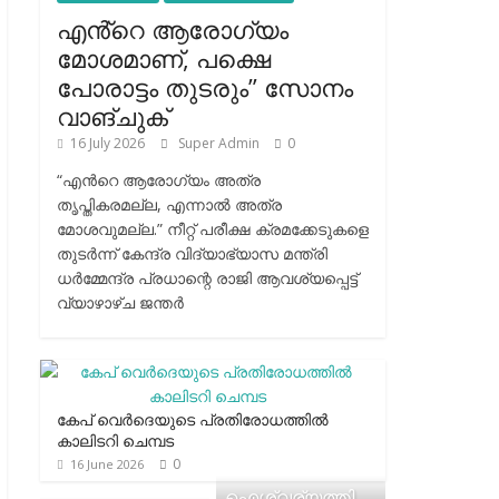
എൻ്റെ ആരോഗ്യം
മോശമാണ്, പക്ഷെ
പോരാട്ടം തുടരും” സോനം
വാങ്ചുക്
16 July 2026
Super Admin
0
“എന്‍റെ ആരോഗ്യം അത്ര
തൃപ്തികരമല്ല, എന്നാൽ അത്ര
മോശവുമല്ല.” നീറ്റ് പരീക്ഷ ക്രമക്കേടുകളെ
തുടർന്ന് കേന്ദ്ര വിദ്യാഭ്യാസ മന്ത്രി
ധർമ്മേന്ദ്ര പ്രധാന്റെ രാജി ആവശ്യപ്പെട്ട്
വ്യാഴാഴ്ച ജന്തർ
കേപ് വെര്‍ദെയുടെ പ്രതിരോധത്തില്‍
കാലിടറി ചെമ്പട
0
16 June 2026
ഐശ്വര്യത്തി