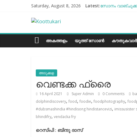
Skip
Saturday, August 8, 2026
Latest:
സോനം വാങ്ചുക്ക്
to
എൻ്റെ ആരോഗ്യം 
content
Koottukari
ബീന്‍സ് കൃഷി ക
തക്കാളി ചോറ്
ചില്ലുഭരണിയിലെ 
Kottukari
അകത്തളം
യൂത്ത് സോൺ
കൗതുകവാർ
അടുക്കള
വെണ്ടക്ക ഫ്രൈ
16 April 2021
Super Admin
0 Comments
ba
,
,
,
,
dolphindiscovery
food
foodie
foodphotography
food
,
#dubsmashindia #hindisong hindistancevizi
imissusister 
,
bhindifry
vendacka fry
റെസിപി : ബിന്ദു ദാസ്