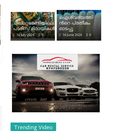
ഐശ്വര്യത്തി
ചില്ലുഭരണിയിലെ
ന്‍റെ പ്രതീകം
പാരീസ് മിഠായികള്‍
ഓടപ്പൂ
16 July 2026
0
16 June 2026
0
Trending Video