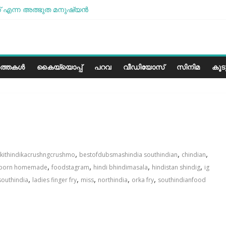
 എന്ന അത്ഭുത മനുഷ്യന്‍
മോശമാണ്, പക്ഷെ പോരാട്ടം തുടരും” സോനം വാങ്ചുക്
േരളത്തിലെ കാലാവസ്ഥയ്ക്ക്അനുയോജ്യമോ?..
പാരീസ് മിഠായികള്‍
ത്തകൾ
കൈയ്യൊപ്പ്
പറവ
വീഡിയോസ്
സിനിമ
കൂ
,
,
,
kithindikacrushngcrushmo
bestofdubsmashindia southindian
chindian
,
,
,
,
porn homemade
foodstagram
hindi bhindimasala
hindistan shindig
ig
,
,
,
,
,
southindia
ladies finger fry
miss
northindia
orka fry
southindianfood