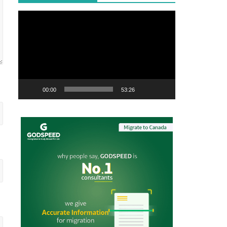
Video
Player
00:00
53:26