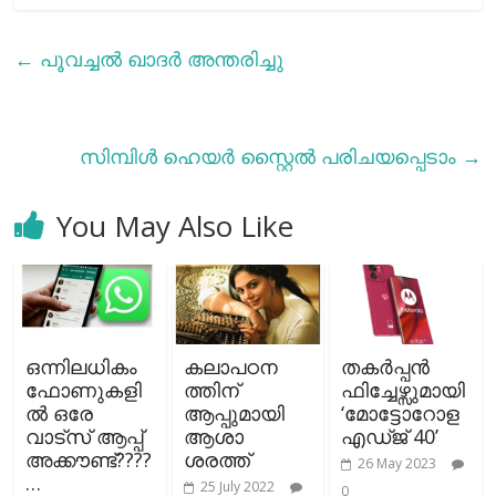
←
പൂവച്ചല്‍ ഖാദര്‍ അന്തരിച്ചു
സിമ്പിൾ ഹെയർ സ്റ്റൈൽ പരിചയപ്പെടാം
→
You May Also Like
ഒന്നിലധികം
കലാപഠന
തകര്‍പ്പന്‍
ഫോണുകളി
ത്തിന്
ഫിച്ചേഴ്സുമായി
ല്‍ ഒരേ
ആപ്പുമായി
‘മോട്ടോറോള
വാട്സ് ആപ്പ്
ആശാ
എഡ്ജ് 40’
അക്കൗണ്ട്????
ശരത്ത്
26 May 2023
…
25 July 2022
0