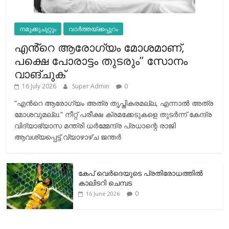
നമുക്കുചുറ്റും
വാർത്തയ്ക്കപ്പുറം
എൻ്റെ ആരോഗ്യം മോശമാണ്,
പക്ഷെ പോരാട്ടം തുടരും” സോനം
വാങ്ചുക്
16 July 2026
Super Admin
0
“എന്‍റെ ആരോഗ്യം അത്ര തൃപ്തികരമല്ല, എന്നാൽ അത്ര
മോശവുമല്ല.” നീറ്റ് പരീക്ഷ ക്രമക്കേടുകളെ തുടർന്ന് കേന്ദ്ര
വിദ്യാഭ്യാസ മന്ത്രി ധർമ്മേന്ദ്ര പ്രധാന്റെ രാജി
ആവശ്യപ്പെട്ട് വ്യാഴാഴ്ച ജന്തർ
കേപ് വെര്‍ദെയുടെ പ്രതിരോധത്തില്‍
കാലിടറി ചെമ്പട
0
16 June 2026