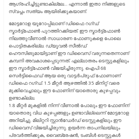
ആഗ്രഹിച്ചിട്ടുണ്ടാകില്ലേ… എന്നാൽ ഇതാ നിങ്ങളുടെ
സ്വപ്നം സത്യം ആയിരിക്കുകയാണ്.
മോട്ടറോള യൂറോപ്പിലാണ് ഡിഫൈ റഗ്ഡ്
സ്മാർട്ട്‌ഫോൺ പുറത്തിറക്കിയത്. ഈ സ്മാർട്ട്ഫോൺ
നിലത്തുവീണാൽ സാധാരണ ഫോണുകളെ പോലെ
പൊട്ടിതകരില്ല. ഡ്യൂവൽ സീൽഡ്
ഹൌസിങുമായിട്ടാണ് ഈ ഡിവൈസ് വരുന്നതെന്നാണ്
കമ്പനി അവകാശപ്പെടുന്നത്. എല്ലാതരം ടെസ്റ്റുകളിലും
ഈ സ്മാർട്ട്ഫോൺ വിജയിച്ചിരുന്നു. ഐപി 68
സെർട്ടിഫൈഡ് ആയ ഒരു വാട്ടർപ്രൂഫ് ഫോണാണ്
ഡിഫൈ റഗ്ഡ്. 1.5 മീറ്റർ ആഴത്തിൽ 35 മിനിറ്റ് വരെ
മുക്കിവെച്ചാലും ഈ ഫോണിന് യാതൊരു കുഴപ്പവും
ഉണ്ടാകില്ല.
1.8 മീറ്റർ മുകളിൽ നിന്ന് വീണാൽ പോലും ഈ ഫോണിന്
യാതൊരു വിധ കുഴപ്പങ്ങളും ഉണ്ടാവില്ലെന്ന് മോട്ടറോള
അറിയിച്ചു. മിലിറ്ററി സ്റ്റാൻഡേർഡ് ടെസ്റ്റുകളിലും ഈ
ഡിവൈസ് വിജയിച്ചിരുന്നു. ഉയർന്ന താപനിലയിലും
പ്രവർത്തിക്കുക, വൈബ്രേഷൻ, ടംബിൾ ടെസ്റ്റുകൾ