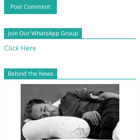
Join Our WhatsApp Group
Click Here
Behind the News