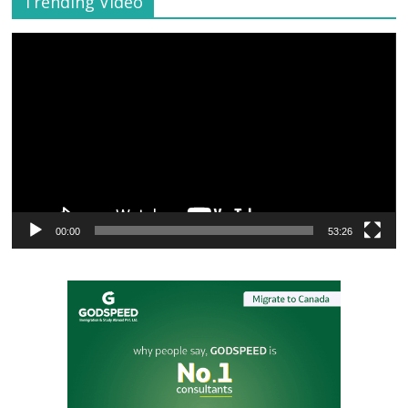
Trending Video
Video
Player
00:00
53:26