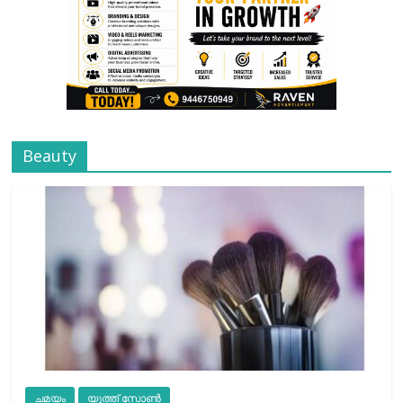
Beauty
ചമയം
യൂത്ത് സോൺ