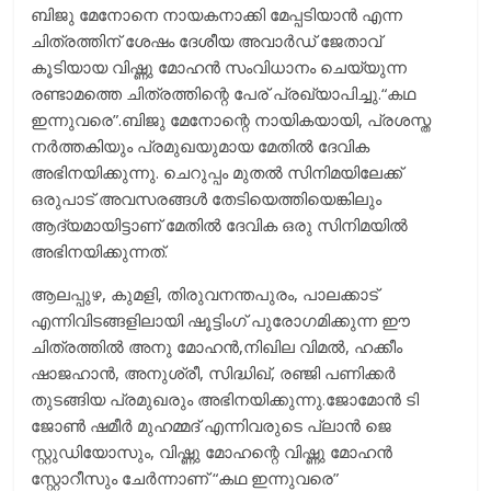
ബിജു മേനോനെ നായകനാക്കി മേപ്പടിയാൻ എന്ന
ചിത്രത്തിന് ശേഷം ദേശീയ അവാർഡ് ജേതാവ്
കൂടിയായ വിഷ്ണു മോഹൻ സംവിധാനം ചെയ്യുന്ന
രണ്ടാമത്തെ ചിത്രത്തിന്റെ പേര് പ്രഖ്യാപിച്ചു.“കഥ
ഇന്നുവരെ”.ബിജു മേനോന്റെ നായികയായി, പ്രശസ്ത
നർത്തകിയും പ്രമുഖയുമായ മേതിൽ ദേവിക
അഭിനയിക്കുന്നു. ചെറുപ്പം മുതൽ സിനിമയിലേക്ക്
ഒരുപാട് അവസരങ്ങൾ തേടിയെത്തിയെങ്കിലും
ആദ്യമായിട്ടാണ് മേതിൽ ദേവിക ഒരു സിനിമയിൽ
അഭിനയിക്കുന്നത്.
ആലപ്പുഴ, കുമളി, തിരുവനന്തപുരം, പാലക്കാട്
എന്നിവിടങ്ങളിലായി ഷൂട്ടിംഗ് പുരോഗമിക്കുന്ന ഈ
ചിത്രത്തിൽ അനു മോഹൻ,നിഖില വിമൽ, ഹക്കീം
ഷാജഹാൻ, അനുശ്രീ, സിദ്ധിഖ്, രഞ്ജി പണിക്കർ
തുടങ്ങിയ പ്രമുഖരും അഭിനയിക്കുന്നു.ജോമോൻ ടി
ജോൺ ഷമീർ മുഹമ്മദ് എന്നിവരുടെ പ്ലാൻ ജെ
സ്റ്റുഡിയോസും, വിഷ്ണു മോഹന്റെ വിഷ്ണു മോഹൻ
സ്റ്റോറീസും ചേർന്നാണ് “കഥ ഇന്നുവരെ”