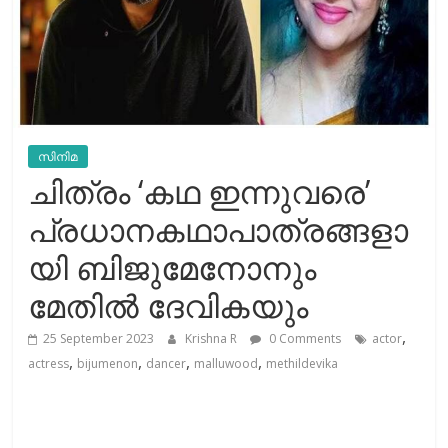
സിനിമ
ചിത്രം ‘കഥ ഇന്നുവരെ’
പ്രധാനകഥാപാത്രങ്ങളാ
യി ബിജുമേനോനും
മേതിൽ ദേവികയും
,
25 September 2023
Krishna R
0 Comments
actor
,
,
,
,
actress
bijumenon
dancer
malluwood
methildevika