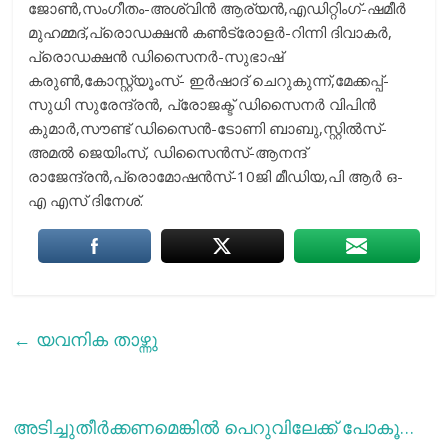
ജോൺ,സംഗീതം-അശ്വിൻ ആര്യൻ,എഡിറ്റിംഗ്-ഷമീർ
മുഹമ്മദ്,പ്രൊഡക്ഷൻ കൺട്രോളർ-റിന്നി ദിവാകർ,
പ്രൊഡക്ഷൻ ഡിസൈനർ-സുഭാഷ്
കരുൺ,കോസ്റ്റ്യൂംസ്- ഇർഷാദ് ചെറുകുന്ന്,മേക്കപ്പ്-
സുധി സുരേന്ദ്രൻ, പ്രോജക്ട് ഡിസൈനർ വിപിൻ
കുമാർ,സൗണ്ട് ഡിസൈൻ-ടോണി ബാബു,സ്റ്റിൽസ്-
അമൽ ജെയിംസ്, ഡിസൈൻസ്-ആനന്ദ്
രാജേന്ദ്രൻ,പ്രൊമോഷൻസ്-10ജി മീഡിയ,പി ആർ ഒ-
എ എസ് ദിനേശ്.
←
യവനിക താഴ്ന്നു
അടിച്ചുതീര്‍ക്കണമെങ്കില്‍ പെറുവിലേക്ക് പോകൂ…