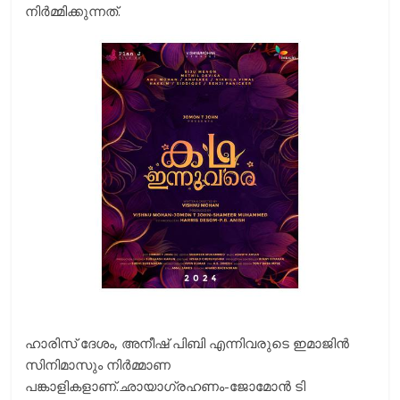
നിർമ്മിക്കുന്നത്.
ഹാരിസ് ദേശം, അനീഷ് പിബി എന്നിവരുടെ ഇമാജിൻ
സിനിമാസും നിർമ്മാണ
പങ്കാളികളാണ്.ഛായാഗ്രഹണം-ജോമോൻ ടി