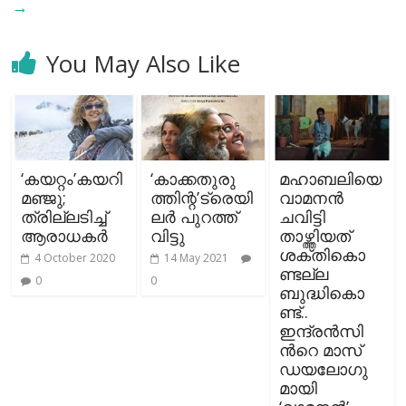
→
You May Also Like
‘കയറ്റം’കയറി
‘കാക്കതുരു
മഹാബലിയെ
മഞ്ജു;
ത്തിന്റ’ട്രെയി
വാമനന്‍
ത്രില്ലടിച്ച്
ലർ പുറത്ത്
ചവിട്ടി
ആരാധകര്‍
വിട്ടു
താഴ്ത്തിയത്
ശക്തികൊ
4 October 2020
14 May 2021
ണ്ടല്ല
0
0
ബുദ്ധികൊ
ണ്ട്..
ഇന്ദ്രന്‍സി
ന്‍റെ മാസ്
ഡയലോഗു
മായി