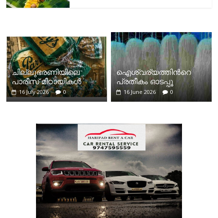
ചില്ലുഭരണിയിലെ
ഐശ്വര്യത്തിന്‍റെ
പാരീസ് മിഠായികള്‍
പ്രതീകം ഓടപ്പൂ
16 July 2026
0
16 June 2026
0