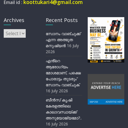
koottukari4@gmail.com
Email id :
Archives
Recent Posts
Archives
സോനം വാങ്ചുക്ക്
എന്ന അത്ഭുത
മനുഷ്യന്‍
16 July
2026
എൻ്റെ
ആരോഗ്യം
മോശമാണ്, പക്ഷെ
പോരാട്ടം തുടരും”
സോനം വാങ്ചുക്
16 July 2026
ബീന്‍സ് കൃഷി
കേരളത്തിലെ
കാലാവസ്ഥയ്ക്ക്
അനുയോജ്യമോ?..
16 July 2026