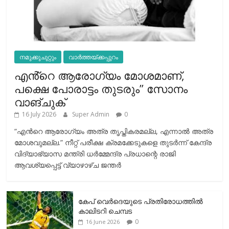
നമുക്കുചുറ്റും
വാർത്തയ്ക്കപ്പുറം
എൻ്റെ ആരോഗ്യം മോശമാണ്,
പക്ഷെ പോരാട്ടം തുടരും” സോനം
വാങ്ചുക്
16 July 2026
Super Admin
0
“എന്‍റെ ആരോഗ്യം അത്ര തൃപ്തികരമല്ല, എന്നാൽ അത്ര
മോശവുമല്ല.” നീറ്റ് പരീക്ഷ ക്രമക്കേടുകളെ തുടർന്ന് കേന്ദ്ര
വിദ്യാഭ്യാസ മന്ത്രി ധർമ്മേന്ദ്ര പ്രധാന്റെ രാജി
ആവശ്യപ്പെട്ട് വ്യാഴാഴ്ച ജന്തർ
കേപ് വെര്‍ദെയുടെ പ്രതിരോധത്തില്‍
കാലിടറി ചെമ്പട
0
16 June 2026