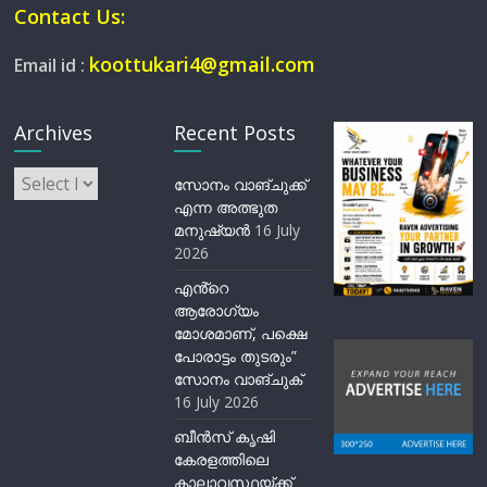
Contact Us:
koottukari4@gmail.com
Email id :
Archives
Recent Posts
Archives
സോനം വാങ്ചുക്ക്
എന്ന അത്ഭുത
മനുഷ്യന്‍
16 July
2026
എൻ്റെ
ആരോഗ്യം
മോശമാണ്, പക്ഷെ
പോരാട്ടം തുടരും”
സോനം വാങ്ചുക്
16 July 2026
ബീന്‍സ് കൃഷി
കേരളത്തിലെ
കാലാവസ്ഥയ്ക്ക്