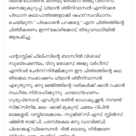
ദിലീഷ് പോത്തൻ, മാത്യു തോമസ് അജു വർഗീസ്,
സൈജുകുറുപ്പ്, ധ്യാൻ ശ്രീനിവാസൻ എന്നിവരെ
പ്രധാന കഥാപാത്രങ്ങളാക്കി ഷഹദ് സംവിധാനം
ചെയ്യുന്ന ” പ്രകാശൻ പറക്കട്ടെ ” എന്ന ചിത്രത്തിന്റെ
ചിത്രീകരണം ഇന്ന് കോഴിക്കോട്, തിരുവമ്പാടിയില്‍
ആരംഭിച്ചു.
ഫന്റാസ്റ്റിക് ഫിലിംസിന്റെ ബാനറിൽ വിശാഖ്
സുബ്രഹ്മണ്യം, ടിനു തോമസ്, അജു വർഗീസ്
എന്നിവർ ചേർന്ന് നിർമ്മിക്കുന്ന ഈ ചിത്രത്തിന്റെ കഥ
തിരക്കഥ സംഭാഷണം ധ്യാന്‍ ശ്രീനിവാസന്‍
എഴുതുന്നു. മനു മഞ്ജിത്തിന്റെ വരികൾക്ക് ഷാൻ റഹ്മാൻ
സംഗീതം നിർവഹിക്കുന്നു. ചായാഗ്രഹണം-
ഗുരുപ്രസാദ്, എഡിറ്റർ-രതിൻ രാധാകൃഷ്ണൻ, സൗണ്ട്-
സിങ്ക് സിനിമ, കല- ഷാജി മുകുന്ദ്, ചമയം-വിപിൻ
ഓമശ്ശേരി, വസ്ത്രാലങ്കാരം -സുജിത് സി എസ്, സ്റ്റിൽസ്-
ഷിജിൻ രാജ് പി, പരസ്യകല-മനു ഡാവിഞ്ചി,
പ്രൊജക്ട് ഡിസൈനർ- ദിൽ ബാബു, നിർമ്മാണ