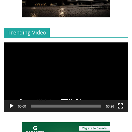
Trending Video
Video
Player
00:00
53:26