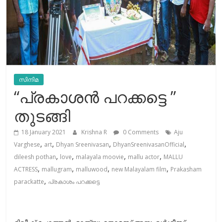
സിനിമ
“പ്രകാശൻ പറക്കട്ടെ ”
തുടങ്ങി
18 January 2021
Krishna R
0 Comments
Aju
,
,
,
,
Varghese
art
Dhyan Sreenivasan
DhyanSreenivasanOfficial
,
,
,
,
dileesh pothan
love
malayala moovie
mallu actor
MALLU
,
,
,
,
ACTRESS
mallugram
malluwood
new Malayalam film
Prakasham
,
parackatte
പ്രകാശം പറക്കട്ടെ