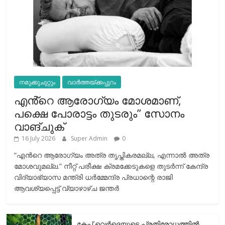
നമുക്കുചുറ്റും
വാർത്തയ്ക്കപ്പുറം
എൻ്റെ ആരോഗ്യം മോശമാണ്,
പക്ഷെ പോരാട്ടം തുടരും” സോനം
വാങ്ചുക്
16 July 2026
Super Admin
0
“എന്‍റെ ആരോഗ്യം അത്ര തൃപ്തികരമല്ല, എന്നാൽ അത്ര
മോശവുമല്ല.” നീറ്റ് പരീക്ഷ ക്രമക്കേടുകളെ തുടർന്ന് കേന്ദ്ര
വിദ്യാഭ്യാസ മന്ത്രി ധർമ്മേന്ദ്ര പ്രധാന്റെ രാജി
ആവശ്യപ്പെട്ട് വ്യാഴാഴ്ച ജന്തർ
കേപ് വെര്‍ദെയുടെ പ്രതിരോധത്തില്‍