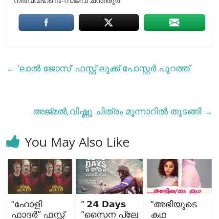
നിർവ്വഹണം-സജീവ് ചന്തിരൂർ
←
‘ലാല്‍ ജോസ്’ ഫസ്റ്റ് ലുക്ക് പോസ്റ്റർ പുറത്ത്
അജ്മല്‍,വിഷ്ണു ചിത്രം മൂന്നാറില്‍ തുടങ്ങി
→
You May Also Like
“ഹോളി
” 𝟮𝟰 𝗗𝗮𝘆𝘀
“അഭിയുടെ
ഫാദർ” ഫസ്റ്റ്
“സൈന പ്ലേ
കഥ