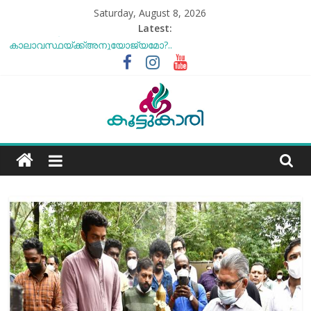
Skip
Saturday, August 8, 2026
to
Latest:
content
ബീന്‍സ് കൃഷി കേരളത്തിലെ
കാലാവസ്ഥയ്ക്ക്അനുയോജ്യമോ?..
തക്കാളി ചോറ്
ചില്ലുഭരണിയിലെ പാരീസ് മിഠായികള്‍
സോനം വാങ്ചുക്ക് എന്ന അത്ഭുത മനുഷ്യന്‍
എൻ്റെ ആരോഗ്യം മോശമാണ്, പക്ഷെ പോരാട്ടം തുടരും”
Koottukari
സോനം വാങ്ചുക്
Kottukari