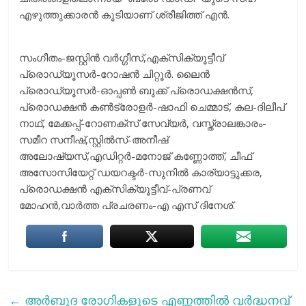
എഴുത്തുക്കാരൻ കൂടിയാണ് ശ്രീജിത്ത് എൻ.
സംഗീതം-ജസ്റ്റിന്‍ വര്‍ഗ്ഗീസ്,എക്‌സിക്യൂട്ടീവ്
പ്രൊഡ്യൂസർ-റോഷന്‍ ചിറ്റൂര്‍. ലൈന്‍
പ്രൊഡ്യൂസർ-ഓപ്പണ്‍ ബുക്ക് പ്രൊഡക്ഷന്‍സ്,
പ്രൊഡക്ഷൻ കൺട്രോളർ-ഷാഫി ചെമ്മാട്, കല-ദിലീപ്
നാഥ്, മേക്കപ്പ്-റോണക്സ് സേവ്യർ, വസ്ത്രാലങ്കാരം-
സമീറ സനീഷ്,സ്റ്റിൽസ്-അനീഷ്
അലോഷ്യസ്,എഡിറ്റർ-മനോജ് കണ്ണോത്ത്, ചീഫ്
അസോസിയേറ്റ് ഡയറക്ടർ-സുനിൽ കാര്യാട്ടുക്കര,
പ്രൊഡക്ഷൻ എക്സിക്യൂട്ടീവ്-പ്രണവ്
മോഹൻ,വാർത്ത പ്രചരണം-എ എസ് ദിനേശ്.
←
അർബുദ രോഗികളുടെ എണ്ണത്തില്‍ വര്‍ദ്ധനവ്