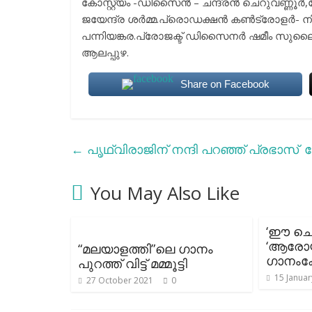
കോസ്റ്റ്യം -ഡിസൈൻ – ചന്ദ്രൻ ചെറുവണ്ണൂർ,മേക്ക
ജയേന്ദ്ര ശർമ്മ.പ്രൊഡക്ഷൻ കൺട്രോളർ- നിജ
പന്നിയങ്കര.പ്രോജക്ട് ഡിസൈനർ ഷമീം സുലൈ
ആലപ്പുഴ.
Share on Facebook
←
പൃഥ്വിരാജിന് നന്ദി പറഞ്ഞ് പ്രഭാസ്
ബ
You May Also Like
‘ഈ ചെണ
‘ആരോ
“മലയാളത്തി”ലെ ഗാനം
ഗാനംകേ
പുറത്ത് വിട്ട് മമ്മൂട്ടി
15 Januar
27 October 2021
0