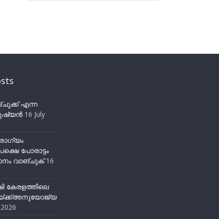
sts
ുക്ക് എന്ന
ഷ്യന്‍
16 July
ോഗ്യം
ക്ഷെ പോരാട്ടം
നം വാങ്ചുക്
16
ഷി കേരളത്തിലെ
്ക്ക്അനുയോജ്യ
y 2026