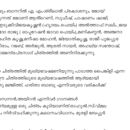
റെയും ബാനറിൽ ഏ, എം.ശ്രീലാൽ പ്രകാശനും, ജോയ്
കുന്നത്. ജോണി ആൻ്റെണി, സുധീഷ്, പാഷാണം ഷാജി,
ഇടുക്കിവിജയകൃഷ്ണൻ (ഹൃദയം ഫെയിം) അൽത്താഫ് സലിം ,ജയ
ദോ രാജു ( ഓപ്പറേഷൻ ജാവാ ഫെയിം),മണികണ്ഠൻ, അഞ്ജനാ
ൻ,മഹിത കൃഷ്ണ,മനീഷാ മോഹൻ, ജ്യോതികൃഷ്ണ, രാജീ പൂജപ്പുര
അഭിരാം, റജബ്, അർജുൻ, ആരതി നായർ, അഹല്യ സന്തോഷ്,
ന്ദ്രപ്രസാദ് ചിത്രത്തിൽ അണിനിരക്കുന്നു.
ചിത്രത്തിൽ മുഖ്യവേഷമണിയുന്നു.പാടാത്ത പൈങ്കിളി എന്ന
 ചിത്രത്തിലൂടെ മുഖ്യവേഷത്തിൽ ആദ്യമായി
 മഞ്ജിത്ത്, ഹരിതാ ബാബു എന്നിവരുടെ വരികൾക്ക്
് പ്രസന്നൻ,അയിറൻ എന്നിവർ ഗാനങ്ങൾ
ാന്യമുള്ള ഒരു ചിത്രം കൂടിയാണിത്.രാഹുൽ.സി.വിമല
ർവ്വഹിക്കുന്നു.കലാസംവിധാനം. മുരളി ബേപ്പൂർ.