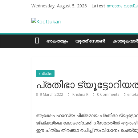
Skip
Wednesday, August 5, 2026
Latest:
സോനം വാങ്ചുക
to
എൻ്റെ ആരോഗ്യ
content
Koottukari
ബീന്‍സ് കൃഷി
തക്കാളി ചോറ്
ചില്ലുഭരണിയി
Kottukari
അകത്തളം
യൂത്ത് സോൺ
കൗതുകവാർ
സിനിമ
പ്രതിഭാ ട്യൂട്ടോറിയ
9 March 2022
Krishna R
0 Comments
entek
ആക്ഷേപഹാസ്യ ചിത്രമായ പ്രതിഭാ ട്യൂട്ടോ
ജില്ലയിലെ കോടഞ്ചേരി ഗ്രാമത്തിൽ ആരംഭ
ഈ ചിത്രം തിരക്കഥ രചിച്ച് സംവിധാനം ചെയ്യുന