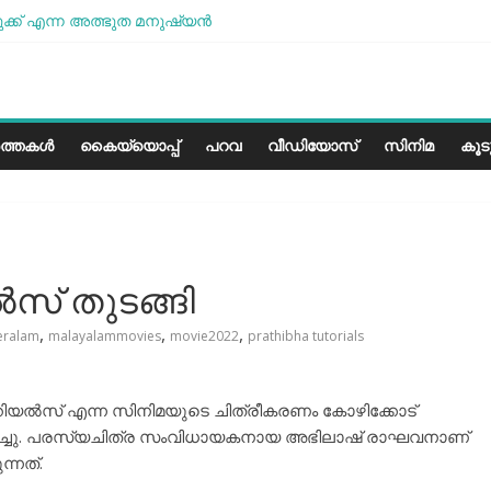
്ക് എന്ന അത്ഭുത മനുഷ്യന്‍
ം മോശമാണ്, പക്ഷെ പോരാട്ടം തുടരും” സോനം വാങ്ചുക്
 കേരളത്തിലെ കാലാവസ്ഥയ്ക്ക്അനുയോജ്യമോ?..
ലെ പാരീസ് മിഠായികള്‍
ത്തകൾ
കൈയ്യൊപ്പ്
പറവ
വീഡിയോസ്
സിനിമ
കൂ
ൽസ് തുടങ്ങി
,
,
,
eralam
malayalammovies
movie2022
prathibha tutorials
റിയൽസ് എന്ന സിനിമയുടെ ചിത്രീകരണം കോഴിക്കോട്
ിച്ചു. പരസ്യചിത്ര സംവിധായകനായ അഭിലാഷ് രാഘവനാണ്
്നത്.