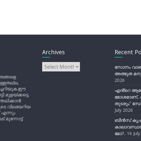
Archives
Recent Po
Archives
സോനം വാങ്ച
അത്ഭുത മനു
ിതങ്ങളെ
2026
ുള്ളതല്ല,
ിച്ചറിയുക.ഈ
എൻ്റെ ആര
ുളയ്ക്കട്ടെ.
മോശമാണ്, പ
്തലിക്കാൻ
തുടരും” സോ
ളുടെ വിലയേറിയ
July 2026
 എന്നും
 മുന്നോട്ട്
ബീന്‍സ് കൃ
കാലാവസ്ഥയ
മോ?..
16 Jul