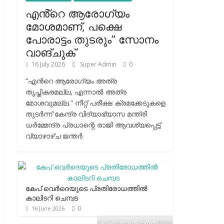
എൻ്റെ ആരോഗ്യം
മോശമാണ്, പക്ഷെ
പോരാട്ടം തുടരും” സോനം
വാങ്ചുക്
16 July 2026
Super Admin
0
“എന്‍റെ ആരോഗ്യം അത്ര
തൃപ്തികരമല്ല, എന്നാൽ അത്ര
മോശവുമല്ല.” നീറ്റ് പരീക്ഷ ക്രമക്കേടുകളെ
തുടർന്ന് കേന്ദ്ര വിദ്യാഭ്യാസ മന്ത്രി
ധർമ്മേന്ദ്ര പ്രധാന്റെ രാജി ആവശ്യപ്പെട്ട്
വ്യാഴാഴ്ച ജന്തർ
കേപ് വെര്‍ദെയുടെ പ്രതിരോധത്തില്‍
കാലിടറി ചെമ്പട
0
16 June 2026
ഐശ്വര്യത്തി