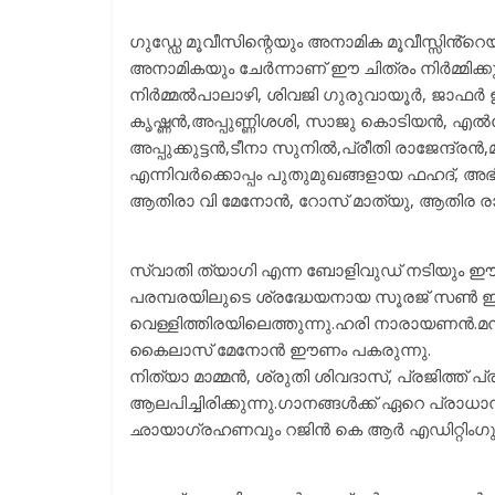
ഗുഡ്ഡേ മൂവീസിന്റെയും അനാമിക മൂവീസ്സിൻ്
അനാമികയും ചേർന്നാണ് ഈ ചിത്രം നിർമ്മിക്
നിർമ്മൽപാലാഴി, ശിവജി ഗുരുവായൂർ, ജാഫർ 
കൃഷ്ണൻ,അപ്പുണ്ണിശശി, സാജു കൊടിയൻ, എൽ
അപ്പുക്കുട്ടൻ,ടീനാ സുനിൽ,പ്രീതി രാജേന്ദ്ര
എന്നിവർക്കൊപ്പം പുതുമുഖങ്ങളായ ഫഹദ്, 
ആതിരാ വി മേനോൻ, റോസ് മാത്യു, ആതിര രാജേ
സ്വാതി ത്യാഗി എന്ന ബോളിവുഡ് നടിയും ഈ 
പരമ്പരയിലുടെ ശ്രദ്ധേയനായ സൂരജ് സൺ ഈ
വെള്ളിത്തിരയിലെത്തുന്നു.ഹരി നാരായണൻ.മനു
കൈലാസ് മേനോൻ ഈണം പകരുന്നു.
നിത്യാ മാമ്മൻ, ശ്രുതി ശിവദാസ്, പ്രജിത്ത
ആലപിച്ചിരിക്കുന്നു.ഗാനങ്ങൾക്ക് ഏറെ പ്രാധ
ഛായാഗ്രഹണവും റജിൻ കെ ആർ എഡിറ്റിംഗും നി