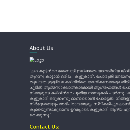
About Us
'കഥ കൂട്ടിന്‍റെ മേമ്പൊടി ഇല്ലാതെ യാഥാർഥ്യ ജീവ
തുറന്നു കാട്ടാൻ ഒരിടം, 'കൂട്ടുകാരി'. പൊരുതി നേടാന
തുല്യത. ഉള്ളിലെ കഴിവിന്‍റെ അഗ്നികണങ്ങളെ തിര
ചൂടിൽ ആത്മസാക്ഷാത്കാരമായി ആഗ്രഹങ്ങൾ പൊട്ടി മ
നിങ്ങളുടെ കഴിവിന്‍റെ പുതിയ നാമ്പുകൾ പടർന്നു പന
കൂട്ടുകാരി ഒരുക്കുന്നു ഓൺലൈൻ പോർട്ടൽ. നിങ്ങ
നിർദ്ദേശങ്ങളും അഭിപ്രായങ്ങളും സ്വീകരിച്ചുകൊണ്ട്
കൂടെയുണ്ടാകുമെന്ന ഉറപ്പോടെ കൂട്ടുകാരി ആദ്യ ചുവട്
വെക്കുന്നു.'
Contact Us: