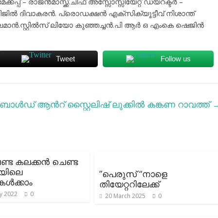
പ്പ് – രാജൻമാസ്ക്ക്.ചീഫ് അസ്സോസ്സിയേറ്റ് ഡയറക്ടർ –
ിൽ ദിവാകരൻ. പ്രൊഡക്ഷൻ എക്സിക്യൂട്ടീവ് നിശാന്ത്
മാൻ.സ്റ്റിൽസ് ലിയോ കുഞ്ഞച്ചൻ.പി ആർ ഒ എംകെ ഷെജിൻ
Tweet
Follow us
ോള്‍ഡ് ആന്‍റ് സ്റ്റൈലിഷ് ലുക്കില്‍ കങ്കണ റാവത്ത്
്ട കലക്കന്‍ ചെണ്ട
യിലെ
”പെരുസ് “നാളെ
ള്‍ക്കാം
തിയേറ്ററിലേക്ക്
y 2022
0
20 March 2025
0