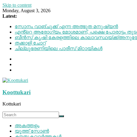
Skip to content
Monday, August 3, 2026
Latest:
സോനം വാങ്ചുക്ക് എന്ന അത്ഭുത മനുഷ്യന്‍
എൻ്റെ ആരോഗ്യം മോശമാണ്, പക്ഷെ പോരാട്ടം തുട
ബീന്‍സ് കൃഷി കേരളത്തിലെ കാലാവസ്ഥയ്ക്ക്അനു
തക്കാളി ചോറ്
ചില്ലുഭരണിയിലെ പാരീസ് മിഠായികള്‍
Koottukari
Kottukari
അകത്തളം
യൂത്ത് സോൺ
കൗതുകവാർത്തകൾ