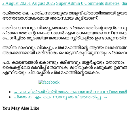
2 August 2025
1 August 2025
Super Admin
0 Comments
diabetes
,
di
രക്തത്തിലെ പഞ്ചസാരയുടെ അളവ് ക്രമാതീതമായി ഉയരുന
അനാരോഗ്യകരമായ അവസ്ഥയ കൂടിയാണ്.
അമിത ദാഹവും വിശപ്പുമൊക്കെ പ്രമേഹത്തിന്റെ ആദ്യ സൂച
പ്രമേഹത്തിന്റെ ലക്ഷണങ്ങള്‍ എന്തൊക്കെയാണെന്ന് നോക്
ചൊറിച്ചില്‍ തുടങ്ങിയവയൊക്കെ സ്ത്രീകളില്‍ ഉണ്ടാകുന്
അമിത ദാഹവും വിശപ്പും പ്രമേഹത്തിന്റെ ആദ്യ ലക്ഷണങ്
അകാരണമായി ശരീരഭാരം പെട്ടെന്ന് കുറയുന്നതും പ്രമേഹ
പല കാരണങ്ങള്‍ കൊണ്ടും ക്ഷീണവും തളര്‍ച്ചയും തോന്നാ
കൈകളിലോ മരവിപ്പ് തോന്നുക, മുറിവുകള്‍ പതുക്കെ ഉണങ്ങുന്
എന്നിവയും ചിലപ്പോള്‍ പ്രമേഹത്തിന്റെയാകാം.
Share on Facebook
←
ചലച്ചിത്ര-മിമിക്രി താരം കലാഭവന്‍ നവാസ് അന്തരിച
പ്രൊഫ. എം. കെ. സാനു മാഷ് അന്തരിച്ചു.
→
You May Also Like