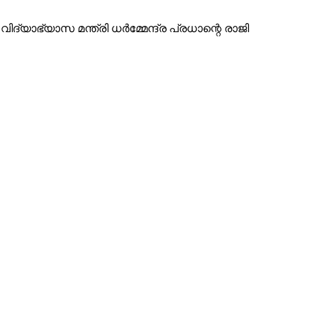
്യാഭ്യാസ മന്ത്രി ധർമ്മേന്ദ്ര പ്രധാന്റെ രാജി