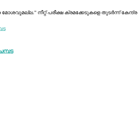
ല്ല.” നീറ്റ് പരീക്ഷ ക്രമക്കേടുകളെ തുടർന്ന് കേന്ദ്ര വിദ
െമ്പട