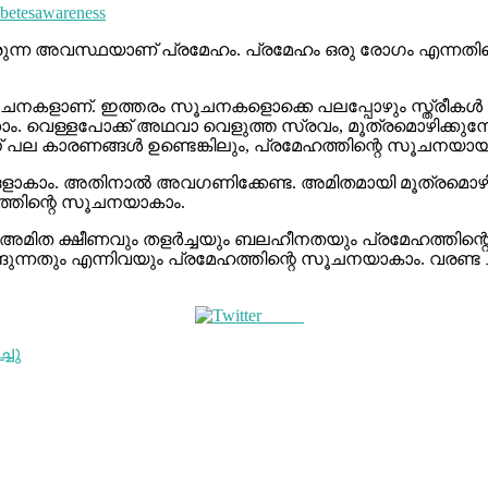
abetesawareness
്ന അവസ്ഥയാണ് പ്രമേഹം. പ്രമേഹം ഒരു രോഗം എന്നതിനെ
നകളാണ്. ഇത്തരം സൂചനകളൊക്കെ പലപ്പോഴും സ്ത്രീകള്‍ അവ
കാം. വെള്ളപോക്ക് അഥവാ വെളുത്ത സ്രവം, മൂത്രമൊഴിക്കുമ
നതിന് പല കാരണങ്ങള്‍ ഉണ്ടെങ്കിലും, പ്രമേഹത്തിന്റെ സൂ
ങളാകാം. അതിനാല്‍ അവഗണിക്കേണ്ട. അമിതമായി മൂത്രമൊഴിക
ത്തിന്റെ സൂചനയാകാം.
ം. അമിത ക്ഷീണവും തളര്‍ച്ചയും ബലഹീനതയും പ്രമേഹത്തിന
നതും എന്നിവയും പ്രമേഹത്തിന്റെ സൂചനയാകാം. വരണ്ട ചര്‍മ്മ
Tweet
്ചു