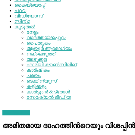
കൈയ്യൊപ്പ്
പറവ
വീഡിയോസ്
സിനിമ
കൂടുതൽ
നേട്ടം
വാർത്തയ്ക്കപ്പുറം
പൈതൃകം
ആയുർ ആരോഗ്യം
നല്ലെഴുത്ത്
അടുക്കള
ഫാമിലി കൗൺസിലിങ്
കാർഷികം
ചമയം
ടെക്ക് ന്യൂസ്
കളിക്കളം
കാർട്ടൂൺ & ട്രോൾ
സോഷ്യല്‍ മീഡിയ
Uncategorised
അമിതമായ ദാഹത്തിന്‍റെയും വിശപ്പി