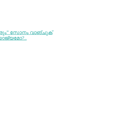
രും” സോനം വാങ്ചുക്
യോജ്യമോ?..