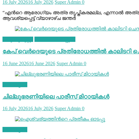
16 July 2026
16 July 2026
Super Admin
0
“എന്‍റെ ആരോഗ്യം അത്ര തൃപ്തികരമല്ല, എന്നാൽ അത്ര മോശവുമ
ആവശ്യപ്പെട്ട് വ്യാഴാഴ്ച ജന്തർ
നമുക്കുചുറ്റും
വാർത്തയ്ക്കപ്പുറം
കേപ് വെര്‍ദെയുടെ പ്രതിരോധത്തില്‍ കാലിടറി ച
16 June 2026
16 June 2026
Super Admin
0
പൈതൃകം
ചില്ലുഭരണിയിലെ പാരീസ് മിഠായികള്‍
16 July 2026
16 July 2026
Super Admin
0
പൈതൃകം