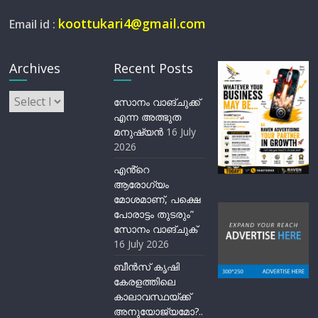
koottukari4@gmail.com
Email id :
Archives
Recent Posts
Archives
സോനം വാങ്ചുക്ക്
എന്ന അത്ഭുത
മനുഷ്യന്‍
16 July
2026
എൻ്റെ
ആരോഗ്യം
മോശമാണ്, പക്ഷെ
പോരാട്ടം തുടരും”
സോനം വാങ്ചുക്
16 July 2026
ബീന്‍സ് കൃഷി
കേരളത്തിലെ
കാലാവസ്ഥയ്ക്ക്
അനുയോജ്യമോ?..