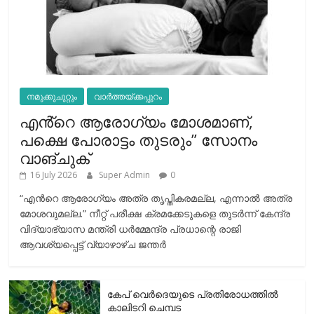
നമുക്കുചുറ്റും
വാർത്തയ്ക്കപ്പുറം
എൻ്റെ ആരോഗ്യം മോശമാണ്,
പക്ഷെ പോരാട്ടം തുടരും” സോനം
വാങ്ചുക്
16 July 2026
Super Admin
0
“എന്‍റെ ആരോഗ്യം അത്ര തൃപ്തികരമല്ല, എന്നാൽ അത്ര
മോശവുമല്ല.” നീറ്റ് പരീക്ഷ ക്രമക്കേടുകളെ തുടർന്ന് കേന്ദ്ര
വിദ്യാഭ്യാസ മന്ത്രി ധർമ്മേന്ദ്ര പ്രധാന്റെ രാജി
ആവശ്യപ്പെട്ട് വ്യാഴാഴ്ച ജന്തർ
കേപ് വെര്‍ദെയുടെ പ്രതിരോധത്തില്‍
കാലിടറി ചെമ്പട