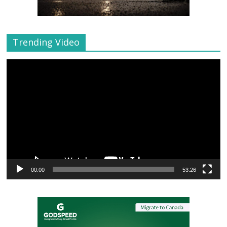
Trending Video
Video
Player
00:00
53:26