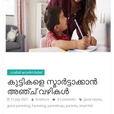
ഫാമിലി കൗൺസിലിങ്
കുട്ടികളെ സ്മാര്‍ട്ടാക്കാന്‍
അഞ്ച് വഴികള്‍
,
15 July 2021
Krishna R
0 Comments
good citizen
,
,
,
,
good parenting
Parenting
parentmap
parents
smart kid