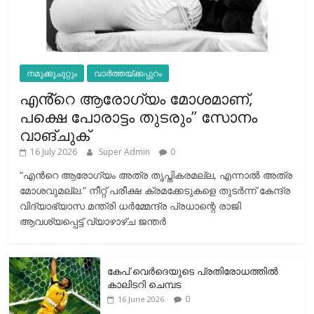
നമുക്കുചുറ്റും
വാർത്തയ്ക്കപ്പുറം
എൻ്റെ ആരോഗ്യം മോശമാണ്,
പക്ഷെ പോരാട്ടം തുടരും” സോനം
വാങ്ചുക്
16 July 2026
Super Admin
0
“എന്‍റെ ആരോഗ്യം അത്ര തൃപ്തികരമല്ല, എന്നാൽ അത്ര
മോശവുമല്ല.” നീറ്റ് പരീക്ഷ ക്രമക്കേടുകളെ തുടർന്ന് കേന്ദ്ര
വിദ്യാഭ്യാസ മന്ത്രി ധർമ്മേന്ദ്ര പ്രധാന്റെ രാജി
ആവശ്യപ്പെട്ട് വ്യാഴാഴ്ച ജന്തർ
കേപ് വെര്‍ദെയുടെ പ്രതിരോധത്തില്‍
കാലിടറി ചെമ്പട
0
16 June 2026