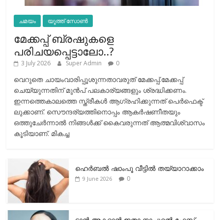
ചമയം
യൂത്ത് സോൺ
മേക്കപ്പ് ബ്രഷുകളെ
പരിചയപ്പെട്ടാലോ..?
3 July 2026
Super Admin
0
വെറുതെ ചായംവാരിപ്പൂശുന്നതാവരുത് മേക്കപ്പ്.മേക്കപ്പ്
ചെയ്യുന്നതിന് മുന്‍പ് പലകാര്യങ്ങളും ശ്രദ്ധിക്കണം.
ഇന്നത്തെകാലത്തെ സ്ത്രീകള്‍ ആഗ്രഹിക്കുന്നത് പെര്‍ഫെക്ട്
ലുക്കാണ്. സൌന്ദര്യത്തിനൊപ്പം ആകര്‍ഷണീതയും
ഒത്തുചേര്‍ന്നാല്‍ നിങ്ങള്‍ക്ക് കൈവരുന്നത് ആത്മവിശ്വാസം
കൂടിയാണ്. മികച്ച
ഹെര്‍ബല്‍ ഷാംപൂ വീട്ടില്‍ തയ്യാറാക്കാം
0
9 June 2026
ടാന്‍ അകറ്റാന്‍ ഇതാ നാച്ചുറല്‍ ഫേസ്