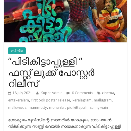
സിനിമ
“പിടികിട്ടാപ്പുള്ളി “
ഫസ്റ്റ് ലുക്ക് പോസ്റ്റർ
റിലീസ്
,
18 July 2021
Super Admin
0 Comments
cinema
,
,
,
,
entekeralam
firstlook poster release
keralagram
mallugram
,
,
,
,
malluwoos
mammotty
mohanlal
pidikittapulli
sunny wain
ഗോകുലം മൂവീസിന്റെ ബാനറിൽ ഗോകുലം ഗോപാലൻ
നിർമിക്കുന്ന സണ്ണി വെയ്ൻ നായകനാകുന്ന ‘പിടികിട്ടാപ്പുള്ളി’