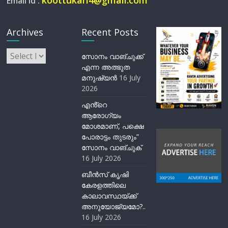
koottukari4@gmail.com
Email id :
Archives
Recent Posts
Archives
സോനം വാങ്ചുക്ക്
എന്ന അത്ഭുത
മനുഷ്യന്‍
16 July
2026
എൻ്റെ
ആരോഗ്യം
മോശമാണ്, പക്ഷെ
പോരാട്ടം തുടരും”
സോനം വാങ്ചുക്
16 July 2026
ബീന്‍സ് കൃഷി
കേരളത്തിലെ
കാലാവസ്ഥയ്ക്ക്
അനുയോജ്യമോ?..
16 July 2026