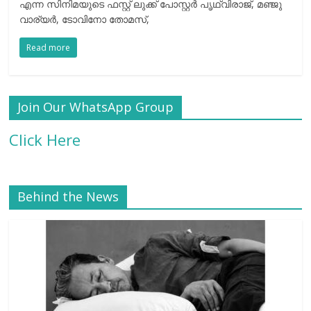
എന്ന സിനിമയുടെ ഫസ്റ്റ് ലുക്ക് പോസ്റ്റർ പൃഥ്വിരാജ്, മഞ്ജു
വാര്യർ, ടോവിനോ തോമസ്,
Read more
Join Our WhatsApp Group
Click Here
Behind the News