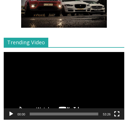
Trending Video
Video
Player
00:00
53:26