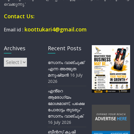
വെക്കുന്നു.'
Contact Us:
koottukari4@gmail.com
Email id :
Archives
Recent Posts
Archives
സോനം വാങ്ചുക്ക്
എന്ന അത്ഭുത
മനുഷ്യന്‍
16 July
2026
എൻ്റെ
ആരോഗ്യം
മോശമാണ്, പക്ഷെ
പോരാട്ടം തുടരും”
സോനം വാങ്ചുക്
16 July 2026
ബീന്‍സ് കൃഷി