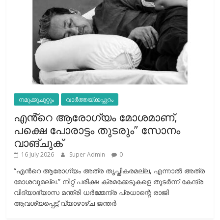
നമുക്കുചുറ്റും
വാർത്തയ്ക്കപ്പുറം
എൻ്റെ ആരോഗ്യം മോശമാണ്,
പക്ഷെ പോരാട്ടം തുടരും” സോനം
വാങ്ചുക്
16 July 2026
Super Admin
0
“എന്‍റെ ആരോഗ്യം അത്ര തൃപ്തികരമല്ല, എന്നാൽ അത്ര
മോശവുമല്ല.” നീറ്റ് പരീക്ഷ ക്രമക്കേടുകളെ തുടർന്ന് കേന്ദ്ര
വിദ്യാഭ്യാസ മന്ത്രി ധർമ്മേന്ദ്ര പ്രധാന്റെ രാജി
ആവശ്യപ്പെട്ട് വ്യാഴാഴ്ച ജന്തർ