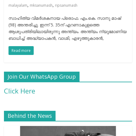
,
,
malayalam
mksanumash
ripsanumash
സാഹിത്യ വിമർശകനായ പ്രൊഫ. എം.കെ. സാനു മാഷ്
(98) അന്തരിച്ചു. ഇന്ന് 5. 35ന് എറണാകുളത്തെ
ആശുപത്രിയിലായിരുന്നു അന്ത്യം. അന്ത്യം ന്യൂമോണിയ
ബാധിച്ച്. അദ്ധ്യാപകൻ, വാഗ്മി, എഴുത്തുകാരൻ,
Read more
Join Our WhatsApp Group
Click Here
Behind the News