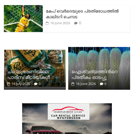
കേപ് വെര്‍ദെയുടെ പ്രതിരോധത്തില്‍
കാലിടറി ചെമ്പട
0
16 June 2026
ചില്ലുഭരണിയിലെ
ഐശ്വര്യത്തിന്‍റെ
പാരീസ് മിഠായികള്‍
പ്രതീകം ഓടപ്പൂ
16 July 2026
0
16 June 2026
0