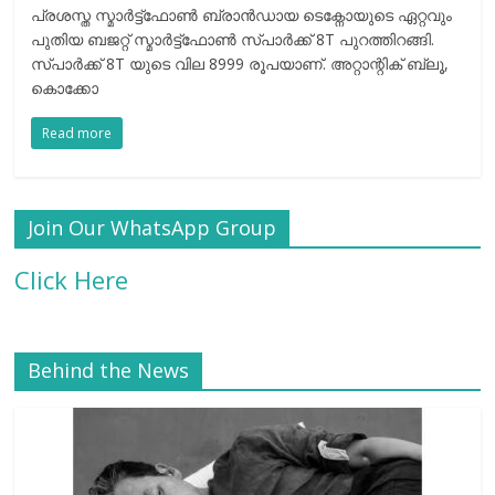
പ്രശസ്ത സ്മാർട്ട്ഫോൺ ബ്രാൻഡായ ടെക്നോയുടെ ഏറ്റവും
പുതിയ ബജറ്റ് സ്മാർട്ട്ഫോൺ സ്പാർക്ക് 8T പുറത്തിറങ്ങി.
സ്പാർക്ക് 8T യുടെ വില 8999 രൂപയാണ്. അറ്റാന്റിക് ബ്ലൂ,
കൊക്കോ
Read more
Join Our WhatsApp Group
Click Here
Behind the News