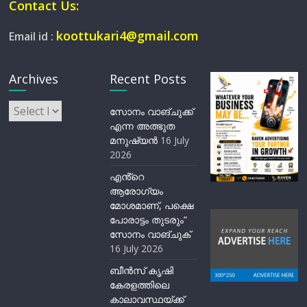
Contact Us:
koottukari4@gmail.com
Email id :
Archives
Recent Posts
Archives
സോനം വാങ്ചുക്ക്
എന്ന അത്ഭുത
മനുഷ്യന്‍
16 July
2026
എൻ്റെ
ആരോഗ്യം
മോശമാണ്, പക്ഷെ
പോരാട്ടം തുടരും”
സോനം വാങ്ചുക്
16 July 2026
ബീന്‍സ് കൃഷി
കേരളത്തിലെ
കാലാവസ്ഥയ്ക്ക്