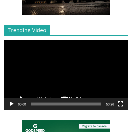
Trending Video
Video
Player
00:00
53:26