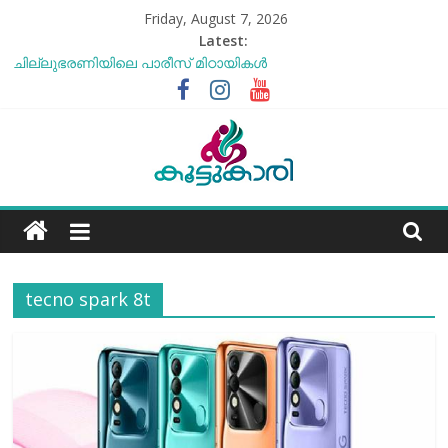
Skip
Friday, August 7, 2026
to
Latest:
content
ചില്ലുഭരണിയിലെ പാരീസ് മിഠായികള്‍
സോനം വാങ്ചുക്ക് എന്ന അത്ഭുത മനുഷ്യന്‍
എൻ്റെ ആരോഗ്യം മോശമാണ്, പക്ഷെ പോരാട്ടം തുടരും”
സോനം വാങ്ചുക്
ബീന്‍സ് കൃഷി കേരളത്തിലെ
കാലാവസ്ഥയ്ക്ക്അനുയോജ്യമോ?..
Koottukari
തക്കാളി ചോറ്
Kottukari
tecno spark 8t