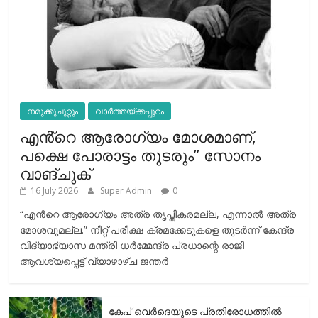
നമുക്കുചുറ്റും
വാർത്തയ്ക്കപ്പുറം
എൻ്റെ ആരോഗ്യം മോശമാണ്,
പക്ഷെ പോരാട്ടം തുടരും” സോനം
വാങ്ചുക്
16 July 2026
Super Admin
0
“എന്‍റെ ആരോഗ്യം അത്ര തൃപ്തികരമല്ല, എന്നാൽ അത്ര
മോശവുമല്ല.” നീറ്റ് പരീക്ഷ ക്രമക്കേടുകളെ തുടർന്ന് കേന്ദ്ര
വിദ്യാഭ്യാസ മന്ത്രി ധർമ്മേന്ദ്ര പ്രധാന്റെ രാജി
ആവശ്യപ്പെട്ട് വ്യാഴാഴ്ച ജന്തർ
കേപ് വെര്‍ദെയുടെ പ്രതിരോധത്തില്‍