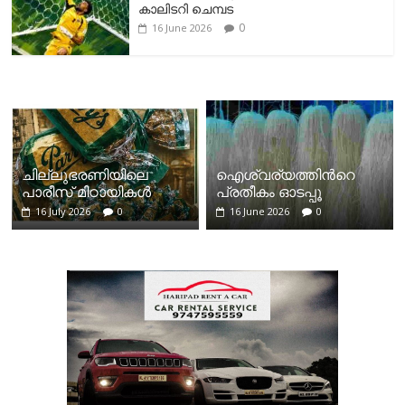
കാലിടറി ചെമ്പട
0
16 June 2026
ചില്ലുഭരണിയിലെ
ഐശ്വര്യത്തിന്‍റെ
പാരീസ് മിഠായികള്‍
പ്രതീകം ഓടപ്പൂ
16 July 2026
0
16 June 2026
0