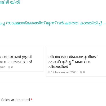
ടിടി യിൽ
പ്ന സാക്ഷാത്കരത്തിന് മൂന്ന് വർഷത്തെ കാത്തിരിപ്പ്!
യ നായകൻ ഋഷി
വിവാദങ്ങള്‍ക്കൊടുവില്‍ ”
ഇനി ഓർമകളിൽ
എസ്.ദുർഗ്ഗ ” സൈന
പ്ലേയിൽ
2020
0
12 November 2021
0
 fields are marked
*