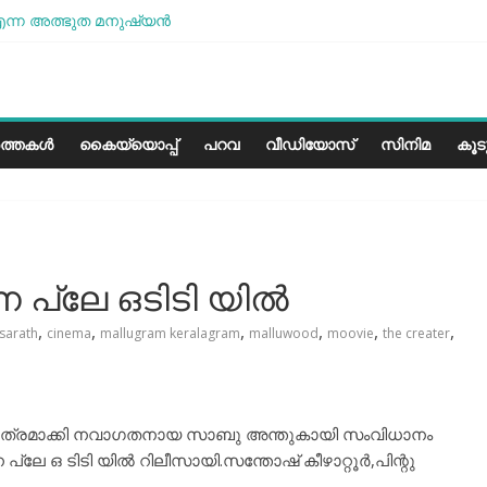
ന്ന അത്ഭുത മനുഷ്യന്‍
ശമാണ്, പക്ഷെ പോരാട്ടം തുടരും” സോനം വാങ്ചുക്
ളത്തിലെ കാലാവസ്ഥയ്ക്ക്അനുയോജ്യമോ?..
രീസ് മിഠായികള്‍
ത്തകൾ
കൈയ്യൊപ്പ്
പറവ
വീഡിയോസ്
സിനിമ
കൂ
ൈന പ്ലേ ഒടിടി യിൽ
,
,
,
,
,
,
sarath
cinema
mallugram keralagram
malluwood
moovie
the creater
പാത്രമാക്കി നവാഗതനായ സാബു അന്തുകായി സംവിധാനം
പ്ലേ ഒ ടിടി യിൽ റിലീസായി.സന്തോഷ്‌ കീഴാറ്റൂർ,പിന്റു