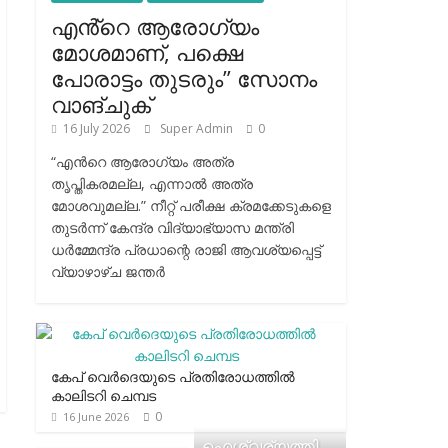
എൻ്റെ ആരോഗ്യം
മോശമാണ്, പക്ഷെ
പോരാട്ടം തുടരും” സോനം
വാങ്ചുക്
16 July 2026
Super Admin
0
“എന്‍റെ ആരോഗ്യം അത്ര
തൃപ്തികരമല്ല, എന്നാൽ അത്ര
മോശവുമല്ല.” നീറ്റ് പരീക്ഷ ക്രമക്കേടുകളെ
തുടർന്ന് കേന്ദ്ര വിദ്യാഭ്യാസ മന്ത്രി
ധർമ്മേന്ദ്ര പ്രധാന്റെ രാജി ആവശ്യപ്പെട്ട്
വ്യാഴാഴ്ച ജന്തർ
കേപ് വെര്‍ദെയുടെ പ്രതിരോധത്തില്‍
കാലിടറി ചെമ്പട
0
16 June 2026
ഐശ്വര്യത്തി