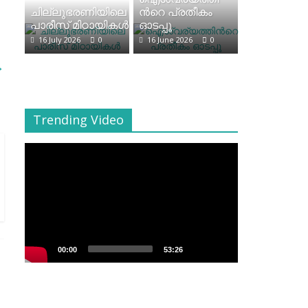
ചില്ലുഭരണിയിലെ
ന്‍റെ പ്രതീകം
പാരീസ് മിഠായികള്‍
ഓടപ്പൂ
16 July 2026
0
16 June 2026
0
→
Trending Video
Video
Player
00:00
53:26