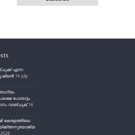
sts
ുക്ക് എന്ന
ഷ്യന്‍
16 July
ോഗ്യം
ക്ഷെ പോരാട്ടം
നം വാങ്ചുക്
16
ഷി കേരളത്തിലെ
്ക്ക്അനുയോജ്യ
y 2026