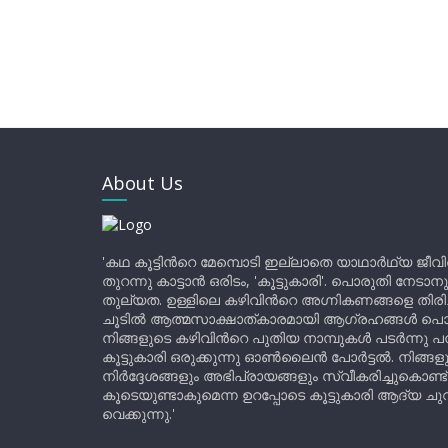
About Us
'കഥ കൂട്ടിന്‍റെ മേമ്പൊടി ഇല്ലാതെ യാഥാർഥ്യ ജീവ
തുറന്നു കാട്ടാൻ ഒരിടം, 'കൂട്ടുകാരി'. പൊരുതി നേടാന
തുല്യത. ഉള്ളിലെ കഴിവിന്‍റെ അഗ്നികണങ്ങളെ തിര
ചൂടിൽ ആത്മസാക്ഷാത്കാരമായി ആഗ്രഹങ്ങൾ പൊട്ടി മ
നിങ്ങളുടെ കഴിവിന്‍റെ പുതിയ നാമ്പുകൾ പടർന്നു പന
കൂട്ടുകാരി ഒരുക്കുന്നു ഓൺലൈൻ പോർട്ടൽ. നിങ്ങ
നിർദ്ദേശങ്ങളും അഭിപ്രായങ്ങളും സ്വീകരിച്ചുകൊണ്ട്
കൂടെയുണ്ടാകുമെന്ന ഉറപ്പോടെ കൂട്ടുകാരി ആദ്യ ചുവട്
വെക്കുന്നു.'