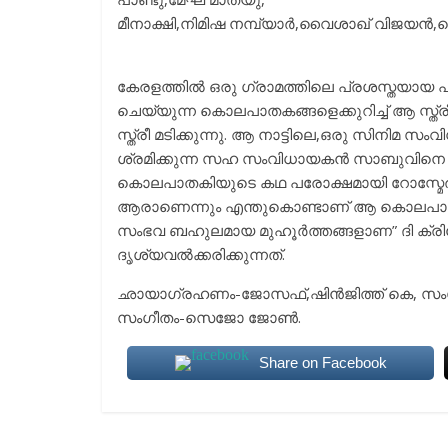
മീനാക്ഷി,നിമിഷ നമ്പ്യാർ,വൈശാഖ് വിജയൻ,ഷെ
കേരളത്തിൽ ഒരു ഗ്രാമത്തിലെ പ്രശസ്തയായ പ
ചെയ്യുന്ന കൊലപാതകങ്ങളെക്കുറിച്ച് ആ സ്ത
സ്ത്രീ മടിക്കുന്നു. ആ നാട്ടിലെ,ഒരു സിന
ശ്രമിക്കുന്ന സഹ സംവിധായകൻ സാബുവിനെ കൊണ്ട
കൊലപാതകിയുടെ കഥ പരോക്ഷമായി റോസ്മേര
ആരാണെന്നും എന്തുകൊണ്ടാണ് ആ കൊലപാതകങ
സംഭവ ബഹുലമായ മുഹൂർത്തങ്ങളാണ” ദി ക്രിയേറ്
ദൃശ്യവൽക്കരിക്കുന്നത്.
ഛായാഗ്രഹണം-ജോസഫ്,ഷിൻജിത്ത് കെ, സംഗീതം
സംഗീതം-സെജോ ജോൺ.
Share on Facebook