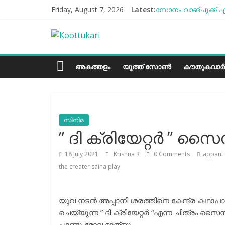
Skip
Friday, August 7, 2026
Latest:
സോനം വാങ്ചുക്ക് എ
to
എൻ്റെ ആരോഗ്യം മോ
content
Koottukari
ബീന്‍സ് കൃഷി കേര
തക്കാളി ചോറ്
ചില്ലുഭരണിയിലെ പാ
Kottukari
അകത്തളം
യൂത്ത് സോൺ
കൗതുകവാർ
സിനിമ
” ദി ക്രിയേറ്റർ ” സ
18 July 2021
Krishna R
0 Comments
appani 
the creater saina play
യുവ നടൻ അപ്പാനി ശരത്തിനെ കേന്ദ്ര കഥാ
ചെയ്യുന്ന ” ദി ക്രിയേറ്റർ “എന്ന ചിത്രം സൈന 
പാണ്ടു,മേഘ മാത്യു,