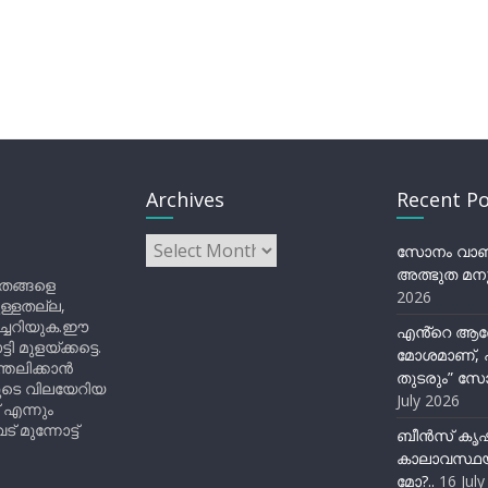
Archives
Recent Po
Archives
സോനം വാങ്ച
അത്ഭുത മനു
ിതങ്ങളെ
2026
ുള്ളതല്ല,
ിച്ചറിയുക.ഈ
എൻ്റെ ആര
ുളയ്ക്കട്ടെ.
മോശമാണ്, പ
്തലിക്കാൻ
തുടരും” സോ
ളുടെ വിലയേറിയ
July 2026
 എന്നും
 മുന്നോട്ട്
ബീന്‍സ് കൃ
കാലാവസ്ഥയ
മോ?..
16 Jul