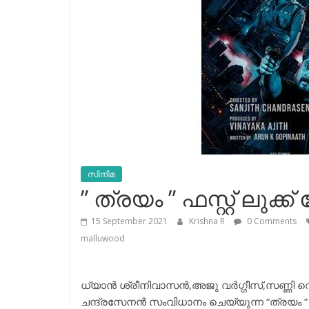
സിനിമ
” ത്രയം ” ഫസ്റ്റ് ലുക്ക്
15 September 2021
Krishna R
0 Comments
malluwood
ധ്യാൻ ശ്രീനിവാസൻ,അജു വർഗ്ഗീസ്,സണ്ണി വെ
ചന്ദ്രസേനൻ സംവിധാനം ചെയ്യുന്ന “ത്രയം ” എന്