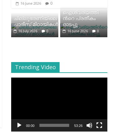
0
16 June 2026
ഐശ്വര്യത്തി
ചില്ലുഭരണിയിലെ
ന്‍റെ പ്രതീകം
പാരീസ് മിഠായികള്‍
ഓടപ്പൂ
16 July 2026
0
16 June 2026
0
Trending Video
Video
Player
00:00
53:26