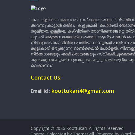
'കഥ കൂട്ടിന്‍റെ മേമ്പൊടി ഇല്ലാതെ യാഥാർഥ്യ ജീവ
തുറന്നു കാട്ടാൻ ഒരിടം, 'കൂട്ടുകാരി'. പൊരുതി നേടാന
തുല്യത. ഉള്ളിലെ കഴിവിന്‍റെ അഗ്നികണങ്ങളെ തിര
ചൂടിൽ ആത്മസാക്ഷാത്കാരമായി ആഗ്രഹങ്ങൾ പൊട്ടി മ
നിങ്ങളുടെ കഴിവിന്‍റെ പുതിയ നാമ്പുകൾ പടർന്നു പന
കൂട്ടുകാരി ഒരുക്കുന്നു ഓൺലൈൻ പോർട്ടൽ. നിങ്ങ
നിർദ്ദേശങ്ങളും അഭിപ്രായങ്ങളും സ്വീകരിച്ചുകൊണ്ട്
കൂടെയുണ്ടാകുമെന്ന ഉറപ്പോടെ കൂട്ടുകാരി ആദ്യ ചുവട്
വെക്കുന്നു.'
Contact Us:
koottukari4@gmail.com
Email id :
Copyright © 2026
Koottukari
. All rights reserved.
Theme:
ColorMag
by ThemeGrill. Powered by
WordPr