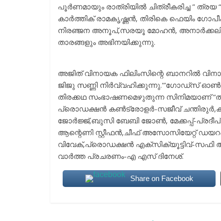
പൂർണമായും രാത്രിയിൽ ചിത്രീകരിച്ച ” ത്രയ “
കാർത്തിക് രാമകൃഷ്ണൻ, തിരികെ ഫെയിം ഗോപ
നിരഞ്ജന അനൂപ്,സരയൂ മോഹൻ, അനാർക്കലി മര
താരങ്ങളും അഭിനയിക്കുന്നു.
അജിത് വിനായക ഫിലിംസിന്റെ ബാനറിൽ വിനായ
ജിജു സണ്ണി നിർവ്വഹിക്കുന്നു.'”ഗോഡ്സ് 
തിരക്കഥ സംഭാഷണമെഴുതുന്ന സിനിമയാണ് “ത്
പ്രൊഡക്ഷൻ കൺട്രോളർ-സജീവ് ചന്തിരുർ,കല-
ജോർജ്ജ്,ബുസി ബേബി ജോൺ, മേക്കപ്പ്-പ്രദീപ
ആന്റെണി സ്റ്റീഫൻ,ചീഫ് അസോസിയേറ്റ് ഡയറക്ട
വിവേക്,പ്രൊഡക്ഷൻ എക്സിക്യൂട്ടിവ്-സഫി
വാർത്ത പ്രചരണം-എ എസ് ദിനേശ്.
Share on Facebook