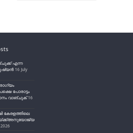
sts
ുക്ക് എന്ന
ഷ്യന്‍
16 July
ോഗ്യം
ക്ഷെ പോരാട്ടം
നം വാങ്ചുക്
16
ഷി കേരളത്തിലെ
്ക്ക്അനുയോജ്യ
y 2026