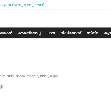
് എന്ന അത്ഭുത മനുഷ്യന്‍
 മോശമാണ്, പക്ഷെ പോരാട്ടം തുടരും” സോനം വാങ്ചുക്
േരളത്തിലെ കാലാവസ്ഥയ്ക്ക്അനുയോജ്യമോ?..
 പാരീസ് മിഠായികള്‍
ത്തകൾ
കൈയ്യൊപ്പ്
പറവ
വീഡിയോസ്
സിനിമ
കൂ
,
,
,
,
,
tney
curry
dosha
fooddie
iddali
ullipuli
ളി