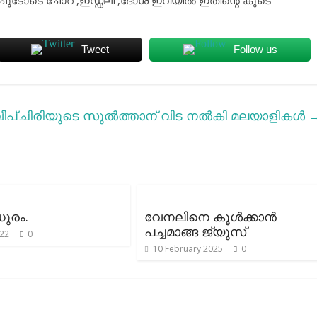
്കി ചൂടോടെ ചോറ് ,ഇഡ്ഡലി ,ദോശ ഇവയില്‍ ഇതിന്റെ കൂടെ
Tweet
Follow us
ീപ്
ചിരിയുടെ സുല്‍ത്താന് വിട നല്‍കി മലയാളികള്‍
ധുരം.
വേനലിനെ കൂള്‍ക്കാന്‍
പച്ചമാങ്ങ ജ്യൂസ്
022
0
10 February 2025
0