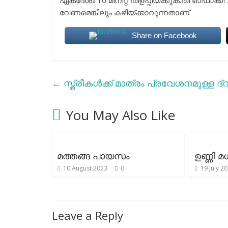
ഏകദേശം 10 മിനിറ്റ് തിളപ്പിയ്ക്കുക.തീ ഓഫാക
വേണമെങ്കിലും കഴിയ്ക്കാവുന്നതാണ്.
Share on Facebook
←
സ്ത്രീകള്‍ക്ക് മാത്രം പ്രവേശനമുള്ള ദ്വ
You May Also Like
മത്തങ്ങ പായസം
ഉണ്ണി മ
10 August 2023
0
19 July 2
Leave a Reply