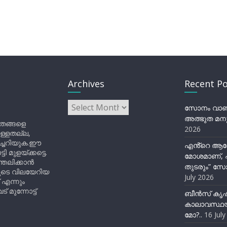
Archives
Recent Po
Archives
സോനം വാങ്ച
അത്ഭുത മനു
ിതങ്ങളെ
2026
ുള്ളതല്ല,
ിച്ചറിയുക.ഈ
എൻ്റെ ആര
ുളയ്ക്കട്ടെ.
മോശമാണ്, പ
്തലിക്കാൻ
തുടരും” സോ
ളുടെ വിലയേറിയ
July 2026
 എന്നും
 മുന്നോട്ട്
ബീന്‍സ് കൃ
കാലാവസ്ഥയ
മോ?..
16 Jul