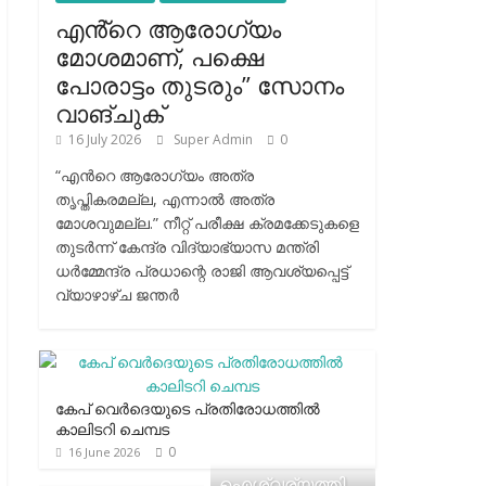
എൻ്റെ ആരോഗ്യം
മോശമാണ്, പക്ഷെ
പോരാട്ടം തുടരും” സോനം
വാങ്ചുക്
16 July 2026
Super Admin
0
“എന്‍റെ ആരോഗ്യം അത്ര
തൃപ്തികരമല്ല, എന്നാൽ അത്ര
മോശവുമല്ല.” നീറ്റ് പരീക്ഷ ക്രമക്കേടുകളെ
തുടർന്ന് കേന്ദ്ര വിദ്യാഭ്യാസ മന്ത്രി
ധർമ്മേന്ദ്ര പ്രധാന്റെ രാജി ആവശ്യപ്പെട്ട്
വ്യാഴാഴ്ച ജന്തർ
കേപ് വെര്‍ദെയുടെ പ്രതിരോധത്തില്‍
കാലിടറി ചെമ്പട
0
16 June 2026
ഐശ്വര്യത്തി