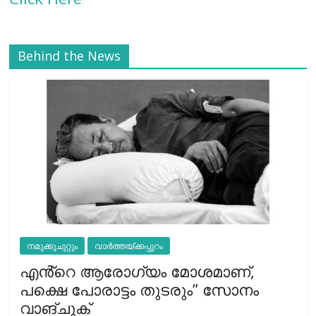
Behind the News
നമുക്കുചുറ്റും
വാർത്തയ്ക്കപ്പുറം
എൻ്റെ ആരോഗ്യം മോശമാണ്,
പക്ഷെ പോരാട്ടം തുടരും” സോനം
വാങ്ചുക്