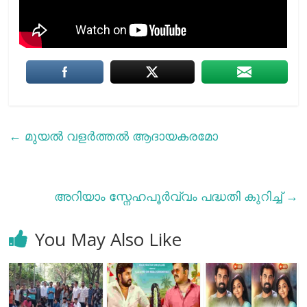
←
മുയല്‍ വളര്‍ത്തല്‍ ആദായകരമോ
അറിയാം സ്നേഹപൂര്‍വ്വം പദ്ധതി കുറിച്ച്
→
You May Also Like