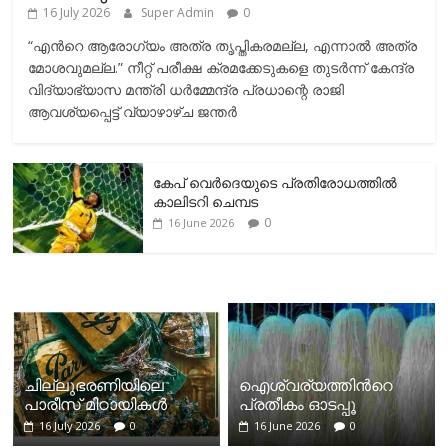
16 July 2026
Super Admin
0
“എന്‍റെ ആരോഗ്യം അത്ര തൃപ്തികരമല്ല, എന്നാൽ അത്ര
മോശവുമല്ല.” നീറ്റ് പരീക്ഷ ക്രമക്കേടുകളെ തുടർന്ന് കേന്ദ്ര
വിദ്യാഭ്യാസ മന്ത്രി ധർമ്മേന്ദ്ര പ്രധാന്റെ രാജി
ആവശ്യപ്പെട്ട് വ്യാഴാഴ്ച ജന്തർ
കേപ് വെര്‍ദെയുടെ പ്രതിരോധത്തില്‍
കാലിടറി ചെമ്പട
0
16 June 2026
ചില്ലുഭരണിയിലെ
ഐശ്വര്യത്തിന്‍റെ
പാരീസ് മിഠായികള്‍
പ്രതീകം ഓടപ്പൂ
16 July 2026
0
16 June 2026
0