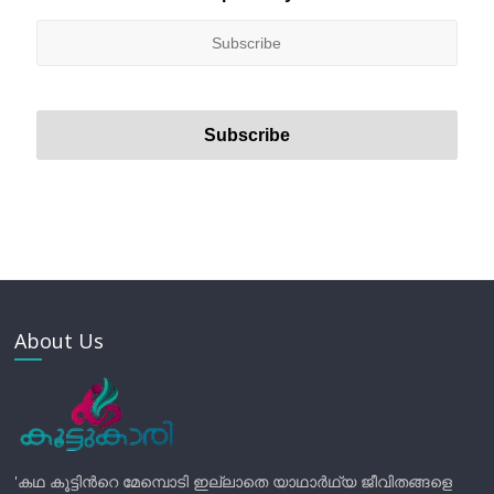
About Us
'കഥ കൂട്ടിന്‍റെ മേമ്പൊടി ഇല്ലാതെ യാഥാർഥ്യ ജീവിതങ്ങളെ