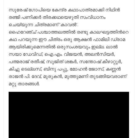
സുരേഷ് ഗോപിയെ കേന്ദ്ര കഥാപാത്രമാക്കി നിഥിൻ
രഞ്ജി പണിക്കർ തിരക്കഥയെഴുതി സംവിധാനം
ചെയ്യുന്ന ചിത്രമാണ് ‘കാവല്‍’.
ഹൈറേഞ്ച് പശ്ചാത്തലത്തിൽ രണ്ടു കാലഘട്ടത്തിന്‍റെ
കഥ പറയുന്ന ഈ ചിത്രം ഒരു ആക്ഷൻ ഫാമിലി ഡ്രാമ
ആയിരിക്കുമെന്നതില്‍ ഒരുസംശയവും ഇല്ല. ലാൽ
സയാ ഡേവിഡ്, ഐ.എം. വിജയൻ, അലൻസിയർ,
പത്മരാജ് രതീഷ്, സുജിത് ശങ്കർ, സന്തോഷ് കീഴാറ്റൂർ,
കിച്ചു ടെല്ലസ്, ബിനു പപ്പു, മോഹൻ ജോസ്, കണ്ണൻ
രാജൻ പി. ദേവ്, മുരുകൻ, മുത്തുമണി തുടങ്ങിയവരാണ്
മറ്റു താരങ്ങൾ.