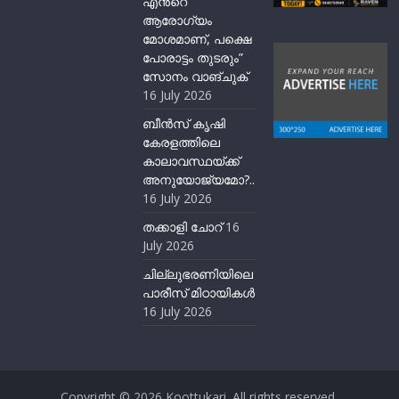
എൻ്റെ
ആരോഗ്യം
മോശമാണ്, പക്ഷെ
പോരാട്ടം തുടരും”
സോനം വാങ്ചുക്
16 July 2026
ബീന്‍സ് കൃഷി
കേരളത്തിലെ
കാലാവസ്ഥയ്ക്ക്
അനുയോജ്യമോ?..
16 July 2026
തക്കാളി ചോറ്
16
July 2026
ചില്ലുഭരണിയിലെ
പാരീസ് മിഠായികള്‍
16 July 2026
Copyright © 2026
Koottukari
. All rights reserved.