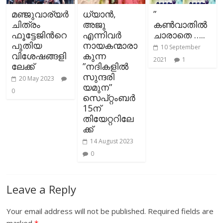
മഞ്ജുവാര്യർ
ധ്യാന്‍,
”
ചിത്രം
അജു
കൺവാതിൽ
ഫൂട്ടേജിന്‍റെ
എന്നിവര്‍
ചാരാതെ …..
പുതിയ
നായകന്മാരാ
10 September
വിശേഷങ്ങളി
കുന്ന
2021
1
ലേക്ക്
”നദികളില്‍
സുന്ദരി
20 May 2023
യമുന”
0
സെപ്‌റ്റംബർ
15ന്
തിയേറ്ററിലേ
ക്ക്
14 August 2023
0
Leave a Reply
Your email address will not be published.
Required fields are