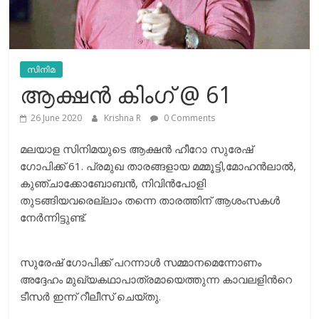
സിനിമ
ആക്ഷന്‍ കിംഗ് @ 61
26 June 2020
Krishna R
0 Comments
മലയാള സിനിമയുടെ ആക്ഷന്‍ ഹീറോ സുരേഷ്
ഗോപിക്ക് 61. പ്രമുഖ താരങ്ങളായ മമ്മൂട്ടി,മോഹന്‍ലാല്‍,
കുഞ്ചാക്കോബോബന്‍, നിവിന്‍പോളി
തുടങ്ങിയവരെല്ലാം തന്നെ താരത്തിന് ആശംസകള്‍
നേര്‍ന്നിട്ടുണ്ട്.
സുരേഷ് ഗോപിക്ക് പറന്നാള്‍ സമ്മാനമെന്നോണം
അദ്ദേഹം മുഖ്യകഥാപാത്രമായെത്തുന്ന കാവലളിന്‍റെ
ടീസര്‍ ഇന്ന് റീലീസ് ചെയ്തു.