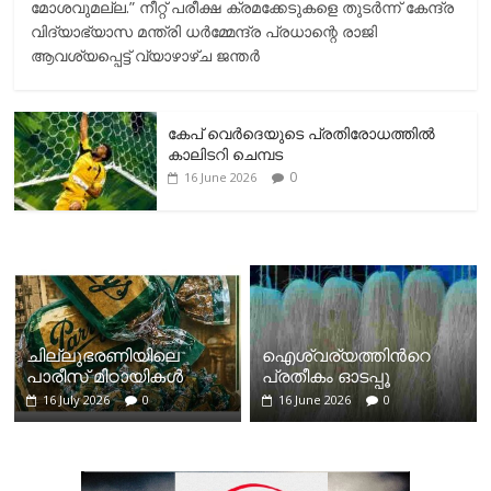
മോശവുമല്ല.” നീറ്റ് പരീക്ഷ ക്രമക്കേടുകളെ തുടർന്ന് കേന്ദ്ര
വിദ്യാഭ്യാസ മന്ത്രി ധർമ്മേന്ദ്ര പ്രധാന്റെ രാജി
ആവശ്യപ്പെട്ട് വ്യാഴാഴ്ച ജന്തർ
കേപ് വെര്‍ദെയുടെ പ്രതിരോധത്തില്‍
കാലിടറി ചെമ്പട
0
16 June 2026
ചില്ലുഭരണിയിലെ
ഐശ്വര്യത്തിന്‍റെ
പാരീസ് മിഠായികള്‍
പ്രതീകം ഓടപ്പൂ
16 July 2026
0
16 June 2026
0