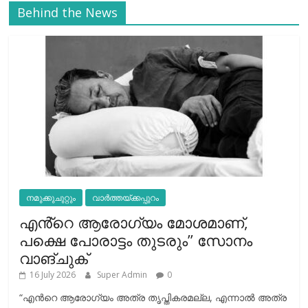
Behind the News
നമുക്കുചുറ്റും
വാർത്തയ്ക്കപ്പുറം
എൻ്റെ ആരോഗ്യം മോശമാണ്,
പക്ഷെ പോരാട്ടം തുടരും” സോനം
വാങ്ചുക്
16 July 2026
Super Admin
0
“എന്‍റെ ആരോഗ്യം അത്ര തൃപ്തികരമല്ല, എന്നാൽ അത്ര