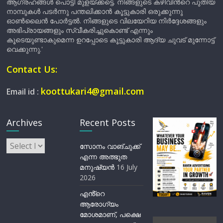
ആഗ്രഹങ്ങൾ പൊട്ടി മുളയ്ക്കട്ടെ. നിങ്ങളുടെ കഴിവിന്‍റെ പുതിയ
നാമ്പുകൾ പടർന്നു പന്തലിക്കാൻ കൂട്ടുകാരി ഒരുക്കുന്നു
ഓൺലൈൻ പോർട്ടൽ. നിങ്ങളുടെ വിലയേറിയ നിർദ്ദേശങ്ങളും
അഭിപ്രായങ്ങളും സ്വീകരിച്ചുകൊണ്ട് എന്നും
കൂടെയുണ്ടാകുമെന്ന ഉറപ്പോടെ കൂട്ടുകാരി ആദ്യ ചുവട് മുന്നോട്ട്
വെക്കുന്നു.'
Contact Us:
koottukari4@gmail.com
Email id :
Archives
Recent Posts
Archives
സോനം വാങ്ചുക്ക്
എന്ന അത്ഭുത
മനുഷ്യന്‍
16 July
2026
എൻ്റെ
ആരോഗ്യം
മോശമാണ്, പക്ഷെ