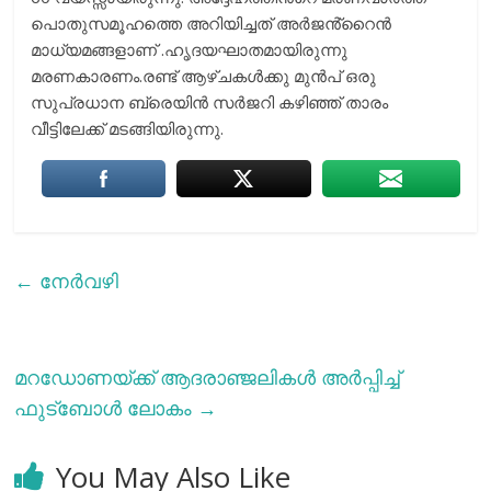
പൊതുസമൂഹത്തെ അറിയിച്ചത് അർജൻ്റൈൻ
മാധ്യമങ്ങളാണ് .ഹൃദയഘാതമായിരുന്നു
മരണകാരണം.രണ്ട് ആഴ്ചകൾക്കു മുൻപ് ഒരു
സുപ്രധാന ബ്രെയിൻ സർജറി കഴിഞ്ഞ് താരം
വീട്ടിലേക്ക് മടങ്ങിയിരുന്നു.
←
നേർവഴി
മറഡോണയ്ക്ക് ആദരാഞ്ജലികള്‍ അര്‍പ്പിച്ച്
ഫുട്ബോള്‍‌ ലോകം
→
You May Also Like