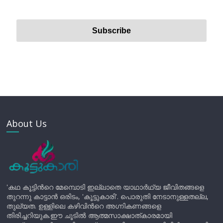
About Us
'കഥ കൂട്ടിന്‍റെ മേമ്പൊടി ഇല്ലാതെ യാഥാർഥ്യ ജീവിതങ്ങളെ
തുറന്നു കാട്ടാൻ ഒരിടം, 'കൂട്ടുകാരി'. പൊരുതി നേടാനുള്ളതല്ല,
തുല്യത. ഉള്ളിലെ കഴിവിന്‍റെ അഗ്നികണങ്ങളെ
തിരിച്ചറിയുക.ഈ ചൂടിൽ ആത്മസാക്ഷാത്കാരമായി