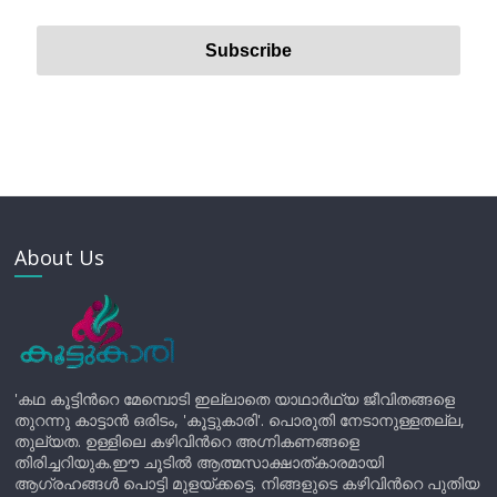
About Us
'കഥ കൂട്ടിന്‍റെ മേമ്പൊടി ഇല്ലാതെ യാഥാർഥ്യ ജീവിതങ്ങളെ
തുറന്നു കാട്ടാൻ ഒരിടം, 'കൂട്ടുകാരി'. പൊരുതി നേടാനുള്ളതല്ല,
തുല്യത. ഉള്ളിലെ കഴിവിന്‍റെ അഗ്നികണങ്ങളെ
തിരിച്ചറിയുക.ഈ ചൂടിൽ ആത്മസാക്ഷാത്കാരമായി
ആഗ്രഹങ്ങൾ പൊട്ടി മുളയ്ക്കട്ടെ. നിങ്ങളുടെ കഴിവിന്‍റെ പുതിയ