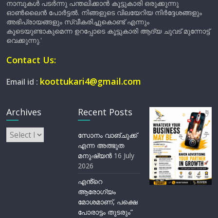
നാമ്പുകൾ പടർന്നു പന്തലിക്കാൻ കൂട്ടുകാരി ഒരുക്കുന്നു
ഓൺലൈൻ പോർട്ടൽ. നിങ്ങളുടെ വിലയേറിയ നിർദ്ദേശങ്ങളും
അഭിപ്രായങ്ങളും സ്വീകരിച്ചുകൊണ്ട് എന്നും
കൂടെയുണ്ടാകുമെന്ന ഉറപ്പോടെ കൂട്ടുകാരി ആദ്യ ചുവട് മുന്നോട്ട്
വെക്കുന്നു.'
Contact Us:
koottukari4@gmail.com
Email id :
Archives
Recent Posts
Archives
സോനം വാങ്ചുക്ക്
എന്ന അത്ഭുത
മനുഷ്യന്‍
16 July
2026
എൻ്റെ
ആരോഗ്യം
മോശമാണ്, പക്ഷെ
പോരാട്ടം തുടരും”