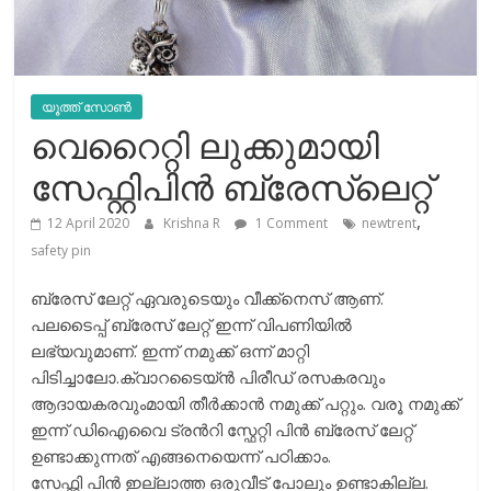
യൂത്ത് സോൺ
വെറൈറ്റി ലുക്കുമായി
സേഫ്റ്റിപിൻ ബ്രേസ്‌ലെറ്റ്‌
,
12 April 2020
Krishna R
1 Comment
newtrent
safety pin
ബ്രേസ് ലേറ്റ് ഏവരുടെയും വീക്ക്നെസ് ആണ്.
പലടൈപ്പ് ബ്രേസ് ലേറ്റ് ഇന്ന് വിപണിയിൽ
ലഭ്യവുമാണ്. ഇന്ന് നമുക്ക് ഒന്ന് മാറ്റി
പിടിച്ചാലോ.ക്വാറടൈയ്ൻ പിരീഡ് രസകരവും
ആദായകരവുംമായി തീർക്കാൻ നമുക്ക് പറ്റും. വരൂ നമുക്ക്
ഇന്ന് ഡിഐവൈ ട്രൻറി സ്ഫേറ്റി പിൻ ബ്രേസ് ലേറ്റ്
ഉണ്ടാക്കുന്നത് എങ്ങനെയെന്ന് പഠിക്കാം.
സേഫ്റ്റി പിൻ ഇല്ലാത്ത ഒരുവീട് പോലും ഉണ്ടാകില്ല.