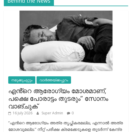
Behind the News
നമുക്കുചുറ്റും
വാർത്തയ്ക്കപ്പുറം
എൻ്റെ ആരോഗ്യം മോശമാണ്,
പക്ഷെ പോരാട്ടം തുടരും” സോനം
വാങ്ചുക്
16 July 2026
Super Admin
0
“എന്‍റെ ആരോഗ്യം അത്ര തൃപ്തികരമല്ല, എന്നാൽ അത്ര
മോശവുമല്ല.” നീറ്റ് പരീക്ഷ ക്രമക്കേടുകളെ തുടർന്ന് കേന്ദ്ര