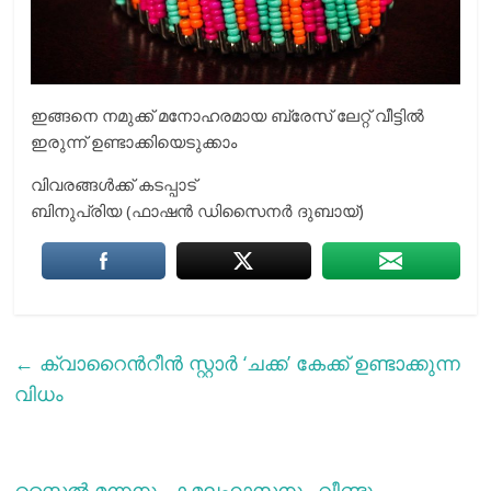
ഇങ്ങനെ നമുക്ക് മനോഹരമായ ബ്രേസ് ലേറ്റ് വീട്ടിൽ
ഇരുന്ന് ഉണ്ടാക്കിയെടുക്കാം
വിവരങ്ങൾക്ക് കടപ്പാട്
ബിനുപ്രിയ (ഫാഷൻ ഡിസൈനർ ദുബായ്)
←
ക്വാറൈൻറീൻ സ്റ്റാർ ‘ചക്ക’ കേക്ക് ഉണ്ടാക്കുന്ന
വിധം
സ്റ്റൈൽ മന്നനും കമലഹാസനും വീണ്ടും