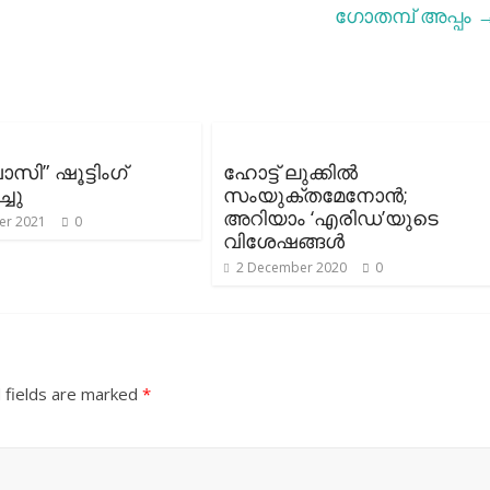
ഗോതമ്പ് അപ്പം
സി” ഷൂട്ടിംഗ്
ഹോട്ട് ലുക്കില്‍
്ചു
സംയുക്തമേനോന്‍;
അറിയാം ‘എരിഡ’യുടെ
er 2021
0
വിശേഷങ്ങള്‍
2 December 2020
0
 fields are marked
*