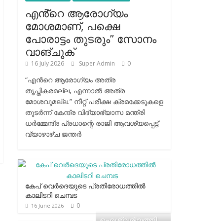
എൻ്റെ ആരോഗ്യം
മോശമാണ്, പക്ഷെ
പോരാട്ടം തുടരും” സോനം
വാങ്ചുക്
16 July 2026
Super Admin
0
“എന്‍റെ ആരോഗ്യം അത്ര
തൃപ്തികരമല്ല, എന്നാൽ അത്ര
മോശവുമല്ല.” നീറ്റ് പരീക്ഷ ക്രമക്കേടുകളെ
തുടർന്ന് കേന്ദ്ര വിദ്യാഭ്യാസ മന്ത്രി
ധർമ്മേന്ദ്ര പ്രധാന്റെ രാജി ആവശ്യപ്പെട്ട്
വ്യാഴാഴ്ച ജന്തർ
കേപ് വെര്‍ദെയുടെ പ്രതിരോധത്തില്‍
കാലിടറി ചെമ്പട
0
16 June 2026
ഐശ്വര്യത്തി