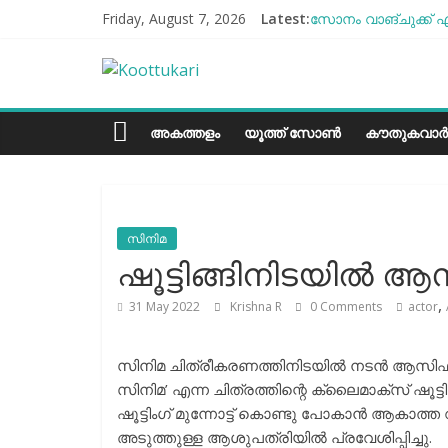
Skip
Friday, August 7, 2026
Latest:
സോനം വാങ്ചുക്ക് എ
to
എൻ്റെ ആരോഗ്യം മോ
content
Koottukari
ബീന്‍സ് കൃഷി കേര
തക്കാളി ചോറ്
ചില്ലുഭരണിയിലെ പാ
Kottukari
അകത്തളം
യൂത്ത് സോൺ
കൗതുകവാർ
സിനിമ
ഷൂട്ടിങ്ങിനിടയിൽ ആസി
,
31 May 2022
Krishna R
0 Comments
actor
സിനിമ ചിത്രീകരണത്തിനിടയിൽ നടൻ ആസിഫ് അലിക്
സിനിമ’ എന്ന ചിത്രത്തിന്റെ ക്ലൈമാക്സ് ഷൂട്ട
ഷൂട്ടിംഗ് മുന്നോട്ട് കൊണ്ടു പോകാൻ ആകാ
അടുത്തുള്ള ആശുപത്രിയിൽ പ്രവേശിപ്പിച്ചു.