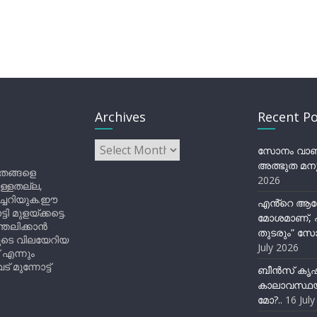
Archives
Recent Po
Archives
സോനം വാങ്ച
അത്ഭുത മനു
ിതങ്ങളെ
2026
ുള്ളതല്ല,
ിച്ചറിയുക.ഈ
എൻ്റെ ആര
ുളയ്ക്കട്ടെ.
മോശമാണ്, പ
്തലിക്കാൻ
തുടരും” സോ
ളുടെ വിലയേറിയ
July 2026
 എന്നും
 മുന്നോട്ട്
ബീന്‍സ് കൃ
കാലാവസ്ഥയ
മോ?..
16 Jul