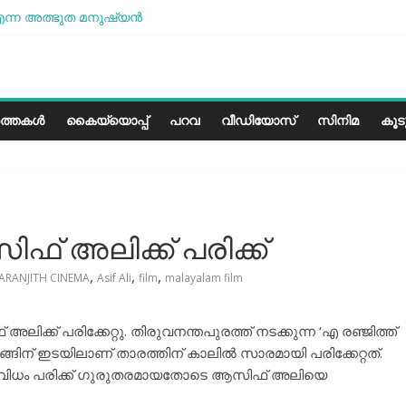
ന്ന അത്ഭുത മനുഷ്യന്‍
ശമാണ്, പക്ഷെ പോരാട്ടം തുടരും” സോനം വാങ്ചുക്
ളത്തിലെ കാലാവസ്ഥയ്ക്ക്അനുയോജ്യമോ?..
രീസ് മിഠായികള്‍
ത്തകൾ
കൈയ്യൊപ്പ്
പറവ
വീഡിയോസ്
സിനിമ
കൂ
ഫ് അലിക്ക് പരിക്ക്
,
,
,
ARANJITH CINEMA
Asif Ali
film
malayalam film
ക് പരിക്കേറ്റു. തിരുവനന്തപുരത്ത് നടക്കുന്ന ‘എ രഞ്ജിത്ത്
ിങ്ങിന് ഇടയിലാണ് താരത്തിന് കാലിൽ സാരമായി പരിക്കേറ്റത്.
ത്ത വിധം പരിക്ക് ഗുരുതരമായതോടെ ആസിഫ് അലിയെ