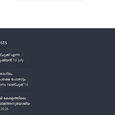
sts
ുക്ക് എന്ന
ഷ്യന്‍
16 July
ോഗ്യം
ക്ഷെ പോരാട്ടം
നം വാങ്ചുക്
16
ഷി കേരളത്തിലെ
്ക്ക്അനുയോജ്യ
y 2026