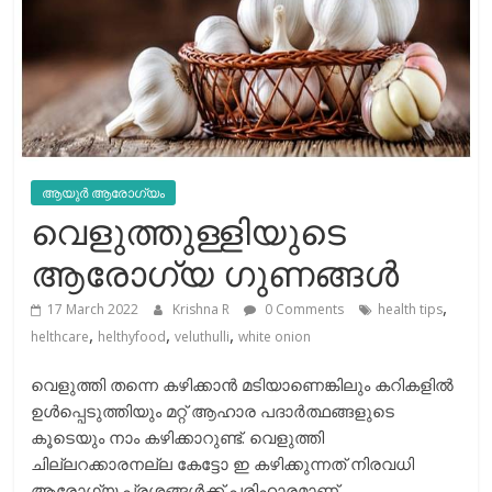
ആയുർ ആരോഗ്യം
വെളുത്തുള്ളിയുടെ
ആരോഗ്യ ഗുണങ്ങൾ
,
17 March 2022
Krishna R
0 Comments
health tips
,
,
,
helthcare
helthyfood
veluthulli
white onion
വെളുത്തി തന്നെ കഴിക്കാന്‍ മടിയാണെങ്കിലും കറികളില്‍
ഉള്‍പ്പെടുത്തിയും മറ്റ് ആഹാര പദാര്‍ത്ഥങ്ങളുടെ
കൂടെയും നാം കഴിക്കാറുണ്ട്. വെളുത്തി
ചില്ലറക്കാരനല്ല കേട്ടോ ഇ കഴിക്കുന്നത് നിരവധി
ആരോഗ്യ പ്രശ്നങ്ങള്‍ക്ക് പരിഹാരമാണ്.