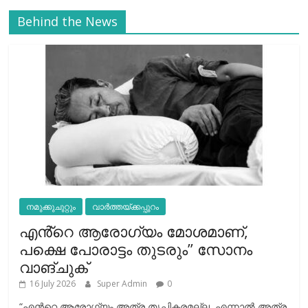
Behind the News
നമുക്കുചുറ്റും
വാർത്തയ്ക്കപ്പുറം
എൻ്റെ ആരോഗ്യം മോശമാണ്,
പക്ഷെ പോരാട്ടം തുടരും” സോനം
വാങ്ചുക്
16 July 2026
Super Admin
0
“എന്‍റെ ആരോഗ്യം അത്ര തൃപ്തികരമല്ല, എന്നാൽ അത്ര