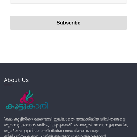
About Us
'കഥ കൂട്ടിന്‍റെ മേമ്പൊടി ഇല്ലാതെ യാഥാർഥ്യ ജീവിതങ്ങളെ
തുറന്നു കാട്ടാൻ ഒരിടം, 'കൂട്ടുകാരി'. പൊരുതി നേടാനുള്ളതല്ല,
തുല്യത. ഉള്ളിലെ കഴിവിന്‍റെ അഗ്നികണങ്ങളെ
തിരിച്ചറിയുക.ഈ ചൂടിൽ ആത്മസാക്ഷാത്കാരമായി