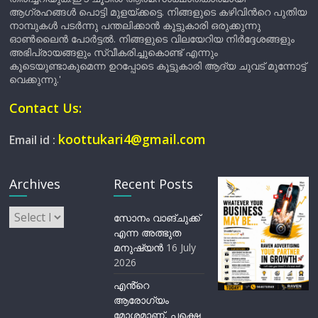
ആഗ്രഹങ്ങൾ പൊട്ടി മുളയ്ക്കട്ടെ. നിങ്ങളുടെ കഴിവിന്‍റെ പുതിയ
നാമ്പുകൾ പടർന്നു പന്തലിക്കാൻ കൂട്ടുകാരി ഒരുക്കുന്നു
ഓൺലൈൻ പോർട്ടൽ. നിങ്ങളുടെ വിലയേറിയ നിർദ്ദേശങ്ങളും
അഭിപ്രായങ്ങളും സ്വീകരിച്ചുകൊണ്ട് എന്നും
കൂടെയുണ്ടാകുമെന്ന ഉറപ്പോടെ കൂട്ടുകാരി ആദ്യ ചുവട് മുന്നോട്ട്
വെക്കുന്നു.'
Contact Us:
koottukari4@gmail.com
Email id :
Archives
Recent Posts
Archives
സോനം വാങ്ചുക്ക്
എന്ന അത്ഭുത
മനുഷ്യന്‍
16 July
2026
എൻ്റെ
ആരോഗ്യം
മോശമാണ്, പക്ഷെ