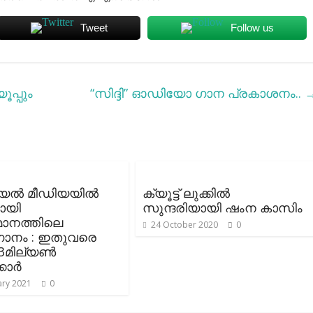
Tweet
Follow us
പ്പും
“സിദ്ദി” ഓഡിയോ ഗാന പ്രകാശനം..
യൽ മീഡിയയിൽ
ക്യൂട്ട് ലുക്കില്‍
ായി
സുന്ദരിയായി ഷംന കാസിം
മാനത്തിലെ
24 October 2020
0
ാനം : ഇതുവരെ
 3മില്യൺ
്കാർ
ary 2021
0