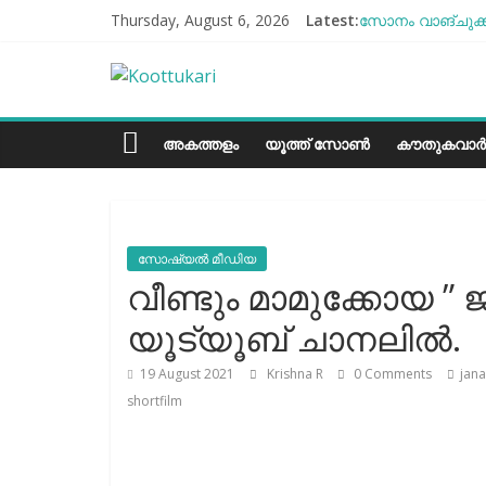
Skip
Thursday, August 6, 2026
Latest:
സോനം വാങ്ചുക്ക
to
എൻ്റെ ആരോഗ്യം
content
Koottukari
ബീന്‍സ് കൃഷി ക
തക്കാളി ചോറ്
ചില്ലുഭരണിയിലെ
Kottukari
അകത്തളം
യൂത്ത് സോൺ
കൗതുകവാർ
സോഷ്യല്‍ മീഡിയ
വീണ്ടും മാമുക്കോയ
യൂട്യൂബ് ചാനലിൽ.
19 August 2021
Krishna R
0 Comments
jan
shortfilm