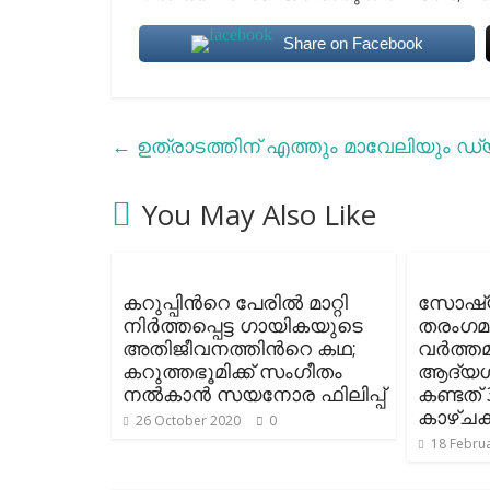
Share on Facebook
←
ഉത്രാടത്തിന് എത്തും മാവേലിയും ഡ്യൂ
You May Also Like
കറുപ്പിന്‍റെ പേരില്‍ മാറ്റി
സോഷ്
നിര്‍ത്തപ്പെട്ട ഗായികയുടെ
തരംഗമ
അതിജീവനത്തിന്‍റെ കഥ;
വർത്ത
കറുത്തഭൂമിക്ക് സംഗീതം
ആദ്യഗ
നല്‍കാന്‍ സയനോര ഫിലിപ്പ്
കണ്ടത്
കാഴ്ചക
26 October 2020
0
18 Febru