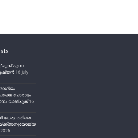
sts
ുക്ക് എന്ന
ഷ്യന്‍
16 July
ോഗ്യം
ക്ഷെ പോരാട്ടം
നം വാങ്ചുക്
16
ഷി കേരളത്തിലെ
്ക്ക്അനുയോജ്യ
y 2026