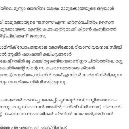
ുതിയിലെ മൂസ്സാ ഖാദറിനു ശേഷം മാമൂക്കോയയുടെ ഒറ്റയാൾ
 മാമുക്കോയുടെ “ജനാസ”എന്ന ഹ്രസ്വചിത്രം സൈന
മുക്കോയയെ കേന്ദ്ര കഥാപാത്രമാക്കി കിരൺ കംബ്രാത്ത്
്ട് ഫിലിമാണ് “ജനാസ,
ഡോമിനിക് ഡോം,ജയരാജ് കോഴിക്കോട്,റിയാസ് വയനാട്,സിബി
ലാൽ,ആമിർ ഷാ,ഷാജി കല്പറ്റ,മാരാർ
ഷ്,റാമിൻ മുഹമ്മദ് തുടങ്ങിയവരാണ് ഈ ചിത്രത്തിലെ മറ്റു
ന്റർടെയ്ൻമെന്റ്സിന്റെ സഹകരണത്തോടെ കിരൺ
നാട്,ഗനശ്യാം,സിംഗിൾ രാജ് എന്നിവർ ചേർന്ന് നിർമിക്കുന്ന
ും ഗനശ്യാം നിർവ്വഹിക്കുന്നു.
രാർ തൊറപ്പ, മേക്കപ്പ്-പുനലൂർ രവി,വസ്ത്രാലങ്കാരം-
ന്ദും മധു,ഡിസൈൻ-അഖിൽ,വിനീഷ് വിശ്വനാഥ്, വിത്സൺ
്, സംവിധാന സഹായികൾ-പ്രവീൺ ഗോപാൽ,അദ്നാൻ
ർത്ത പ്രചരണം-എ എസ് ദിനേശ്.