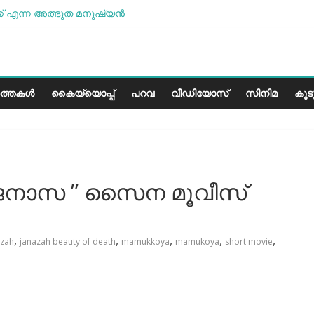
് എന്ന അത്ഭുത മനുഷ്യന്‍
 മോശമാണ്, പക്ഷെ പോരാട്ടം തുടരും” സോനം വാങ്ചുക്
േരളത്തിലെ കാലാവസ്ഥയ്ക്ക്അനുയോജ്യമോ?..
 പാരീസ് മിഠായികള്‍
ത്തകൾ
കൈയ്യൊപ്പ്
പറവ
വീഡിയോസ്
സിനിമ
കൂ
 ” ജനാസ ” സൈന മൂവീസ്
,
,
,
,
,
azah
janazah beauty of death
mamukkoya
mamukoya
short movie