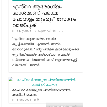
എൻ്റെ ആരോഗ്യം
മോശമാണ്, പക്ഷെ
പോരാട്ടം തുടരും” സോനം
വാങ്ചുക്
16 July 2026
Super Admin
0
“എന്‍റെ ആരോഗ്യം അത്ര
തൃപ്തികരമല്ല, എന്നാൽ അത്ര
മോശവുമല്ല.” നീറ്റ് പരീക്ഷ ക്രമക്കേടുകളെ
തുടർന്ന് കേന്ദ്ര വിദ്യാഭ്യാസ മന്ത്രി
ധർമ്മേന്ദ്ര പ്രധാന്റെ രാജി ആവശ്യപ്പെട്ട്
വ്യാഴാഴ്ച ജന്തർ
കേപ് വെര്‍ദെയുടെ പ്രതിരോധത്തില്‍
കാലിടറി ചെമ്പട
0
16 June 2026
ഐശ്വര്യത്തി