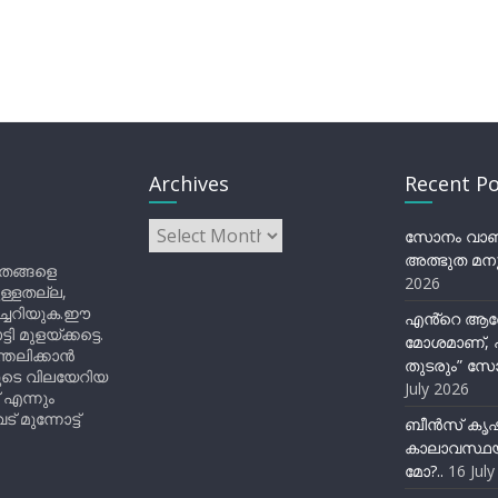
Archives
Recent Po
Archives
സോനം വാങ്ച
അത്ഭുത മനു
ിതങ്ങളെ
2026
ുള്ളതല്ല,
ിച്ചറിയുക.ഈ
എൻ്റെ ആര
ുളയ്ക്കട്ടെ.
മോശമാണ്, പ
്തലിക്കാൻ
തുടരും” സോ
ളുടെ വിലയേറിയ
July 2026
 എന്നും
 മുന്നോട്ട്
ബീന്‍സ് കൃ
കാലാവസ്ഥയ
മോ?..
16 Jul