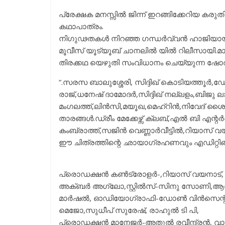
പ്രേക്ഷക മനസ്സിൽ ജിന്ന് ഇറങ്ങിക്കേറിയ കര
കഥാപാത്രം.
നിഗുഢതകൾ നിറഞ്ഞ ഗന്ധർവ്വൻ ഹാജിയായി
മൂവീസ് യൂട്യൂബ് ചാനലിൽ യിൽ റിലീസായി.മാ
തിരക്കഥ യെഴുതി സംവിധാനം ചെയ്യുന്ന ഷോർട
“.സരസ ബാലുശ്ശേരി, സിദ്ദിഖ് കൊടിയത്തൂർ,
രാജ്,ധനേഷ് ദാമോദർ,സിദ്ദിഖ് നല്ലളം,ബിജു 
മംഗലത്ത്,ലിൻസി,മയൂഖ,മെഹ്റിൻ,നിവേദ് ശൈലേ
താരങ്ങൾ.ഡ്രീം മേക്കേഴ്സ് ക്ലബ്,എൽ ബി എ
കംബ്രാത്ത്,സജിൻ വെണ്ണാർവീട്ടിൽ,റിയാസ് വയ
ഈ ചിത്രത്തിന്റെ ഛായാഗ്രഹണവും എഡിറ്റിങ്ങ
പ്രൊഡക്ഷൻ കൺട്രോളർ-,റിയാസ് വയനാട്, കല-ജ
അക്ബർ അഗ്ലോ,സ്റ്റിൽസ്-സിനു സോണി,ആന
മാർഷൽ, ഓഡിയോഗ്രാഫി-ഡോൺ വിൻസെന്റ
മെജോ,സുധീപ് സുരേഷ്, രാഹുൽ ടി പി,
പ്രൊഡക്ഷൻ മാനേജർ-അതുൽ രവീന്ദ്രൻ, വാ