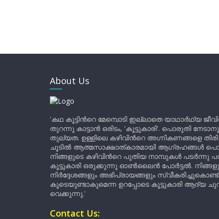
About Us
'കഥ കൂട്ടിന്‍റെ മേമ്പൊടി ഇല്ലാതെ യാഥാർഥ്യ ജീവ
തുറന്നു കാട്ടാൻ ഒരിടം, 'കൂട്ടുകാരി'. പൊരുതി നേടാന
തുല്യത. ഉള്ളിലെ കഴിവിന്‍റെ അഗ്നികണങ്ങളെ തിര
ചൂടിൽ ആത്മസാക്ഷാത്കാരമായി ആഗ്രഹങ്ങൾ പൊട്ടി മ
നിങ്ങളുടെ കഴിവിന്‍റെ പുതിയ നാമ്പുകൾ പടർന്നു പന
കൂട്ടുകാരി ഒരുക്കുന്നു ഓൺലൈൻ പോർട്ടൽ. നിങ്ങ
നിർദ്ദേശങ്ങളും അഭിപ്രായങ്ങളും സ്വീകരിച്ചുകൊണ്ട്
കൂടെയുണ്ടാകുമെന്ന ഉറപ്പോടെ കൂട്ടുകാരി ആദ്യ ചുവട്
വെക്കുന്നു.'
Contact Us: