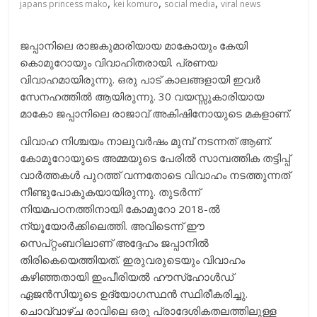
,
,
,
japans princess mako
kei komuro
social media
viral news
ജപ്പാനിലെ രാജകുമാരിയായ മാകോയും കേയി
കൊമുറോയും വിവാഹിതരായി. പ്രണയ
വിവാഹമായിരുന്നു. ഒരു പാട് കാലങ്ങളായി ഇവർ
സേനഹത്തിൽ ആയിരുന്നു. 30 വയസ്സുകാരിയായ
മാകോ ജപ്പാനിലെ രാജാവ് അകിഷിനോയുടെ മകളാണ്.
വിവാഹ നിശ്ചയം നാലുവർഷം മുമ്പ് നടന്നത് ആണ്.
കോമുറോയുടെ അമ്മയുടെ പേരിൽ സാമ്പത്തിക തട്ടിപ്പ്
വാർത്തകൾ പുറത്ത് വന്നതോടെ വിവാഹം നടത്തുന്നത്
നീണ്ടുപോകുകയായിരുന്നു. തുടർന്ന്
നിയമപഠനത്തിനായി കോമുറോ 2018-ൽ
ന്യൂയോർക്കിലെത്തി. അവിടെന്ന് ഈ
സെപ്റ്റംബറിലാണ് അദ്ദേഹം ജപ്പാനിൽ
തിരികെയെത്തിയത്. ഇരുവരുടെയും വിവാഹം
കഴിഞ്ഞതായി ഇംപീരിയൽ ഹൗസ്ഹോൾഡ്
ഏജൻസിയുടെ ഉദ്യോഗസ്ഥൻ സ്ഥിരീകരിച്ചു.
ചൊവ്വാഴ്ച രാവിലെ ഒരു പ്രാദേശികതലത്തിലുള്ള