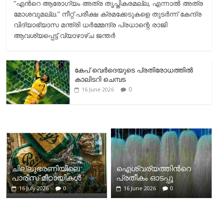
“എന്‍റെ ആരോഗ്യം അത്ര തൃപ്തികരമല്ല, എന്നാൽ അത്ര
മോശവുമല്ല.” നീറ്റ് പരീക്ഷ ക്രമക്കേടുകളെ തുടർന്ന് കേന്ദ്ര
വിദ്യാഭ്യാസ മന്ത്രി ധർമ്മേന്ദ്ര പ്രധാന്റെ രാജി
ആവശ്യപ്പെട്ട് വ്യാഴാഴ്ച ജന്തർ
കേപ് വെര്‍ദെയുടെ പ്രതിരോധത്തില്‍
കാലിടറി ചെമ്പട
0
16 June 2026
ചില്ലുഭരണിയിലെ
ഐശ്വര്യത്തിന്‍റെ
പാരീസ് മിഠായികള്‍
പ്രതീകം ഓടപ്പൂ
16 July 2026
0
16 June 2026
0