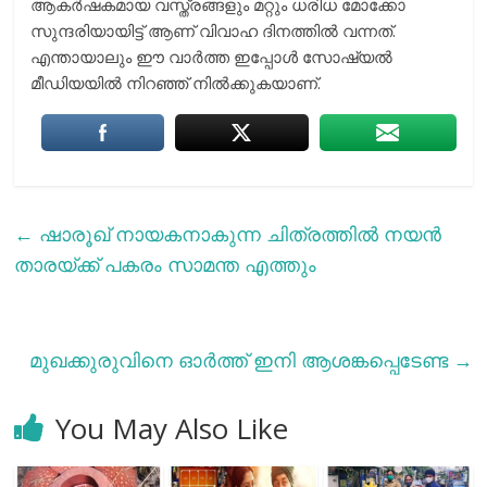
ആകർഷകമായ വസ്ത്രങ്ങളും മറ്റും ധരിധ മോക്കോ
സുന്ദരിയായിട്ട് ആണ് വിവാഹ ദിനത്തിൽ വന്നത്.
എന്തായാലും ഈ വാർത്ത ഇപ്പോൾ സോഷ്യൽ
മീഡിയയിൽ നിറഞ്ഞ് നിൽക്കുകയാണ്.
←
ഷാരൂഖ് നായകനാകുന്ന ചിത്രത്തിൽ നയൻ
താരയ്ക്ക് പകരം സാമന്ത എത്തും
മുഖക്കുരുവിനെ ഓർത്ത് ഇനി ആശങ്കപ്പെടേണ്ട
→
You May Also Like