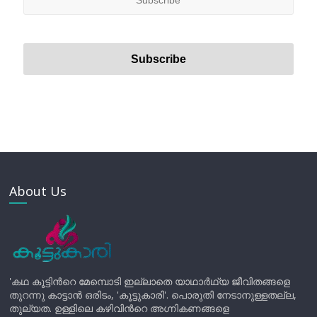
About Us
'കഥ കൂട്ടിന്‍റെ മേമ്പൊടി ഇല്ലാതെ യാഥാർഥ്യ ജീവിതങ്ങളെ
തുറന്നു കാട്ടാൻ ഒരിടം, 'കൂട്ടുകാരി'. പൊരുതി നേടാനുള്ളതല്ല,
തുല്യത. ഉള്ളിലെ കഴിവിന്‍റെ അഗ്നികണങ്ങളെ