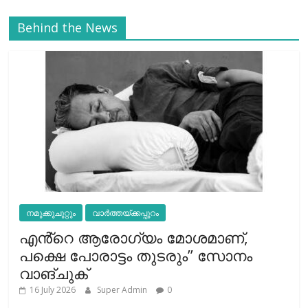
Behind the News
നമുക്കുചുറ്റും
വാർത്തയ്ക്കപ്പുറം
എൻ്റെ ആരോഗ്യം മോശമാണ്,
പക്ഷെ പോരാട്ടം തുടരും” സോനം
വാങ്ചുക്
16 July 2026
Super Admin
0