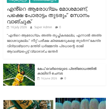
എൻ്റെ ആരോഗ്യം മോശമാണ്,
പക്ഷെ പോരാട്ടം തുടരും” സോനം
വാങ്ചുക്
16 July 2026
Super Admin
0
“എന്‍റെ ആരോഗ്യം അത്ര തൃപ്തികരമല്ല, എന്നാൽ അത്ര
മോശവുമല്ല.” നീറ്റ് പരീക്ഷ ക്രമക്കേടുകളെ തുടർന്ന് കേന്ദ്ര
വിദ്യാഭ്യാസ മന്ത്രി ധർമ്മേന്ദ്ര പ്രധാന്റെ രാജി
ആവശ്യപ്പെട്ട് വ്യാഴാഴ്ച ജന്തർ
കേപ് വെര്‍ദെയുടെ പ്രതിരോധത്തില്‍
കാലിടറി ചെമ്പട
0
16 June 2026