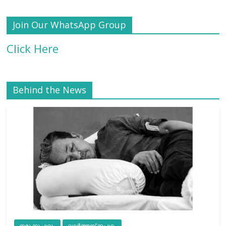
Join Our WhatsApp Group
Click Here
Behind the News
നമുക്കുചുറ്റും
വാർത്തയ്ക്കപ്പുറം