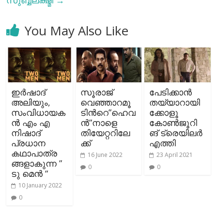
സുബ്ബലക്ഷ്മി
→
You May Also Like
ഇര്‍ഷാദ്
സൂരാജ്
പേടിക്കാൻ
അലിയും,
വെഞ്ഞാറമൂ
തയ്യാറായി
സംവിധായക
ടിന്‍റെ”ഹെവ
ക്കോളൂ
ന്‍ എം എ
ൻ”നാളെ
കോൺജൂറി
നിഷാദ്
തിയേറ്ററിലേ
ങ് ട്രെയിലർ
പ്രധാന
ക്ക്
എത്തി
കഥാപാത്ര
16 June 2022
23 April 2021
ങ്ങളാകുന്ന ”
0
0
ടു മെൻ “
10 January 2022
0