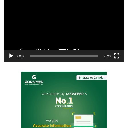
Player
00:00
53:26