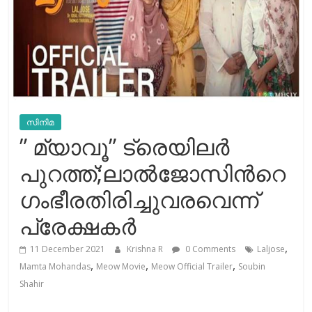
സിനിമ
” മ്യാവൂ” ട്രെയിലർ
പുറത്ത്;ലാല്‍ജോസിന്‍റെ
ഗംഭീരതിരിച്ചുവരവെന്ന്
പ്രേക്ഷകര്‍
,
11 December 2021
Krishna R
0 Comments
Laljose
,
,
,
Mamta Mohandas
Meow Movie
Meow Official Trailer
Soubin
Shahir