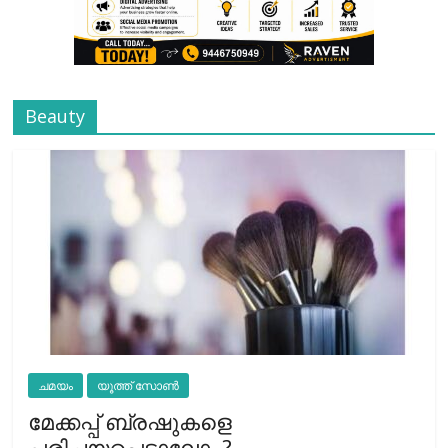
Beauty
ചമയം
യൂത്ത് സോൺ
മേക്കപ്പ് ബ്രഷുകളെ
പരിചയപ്പെട്ടാലോ..?