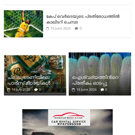
കേപ് വെര്‍ദെയുടെ പ്രതിരോധത്തില്‍
കാലിടറി ചെമ്പട
0
16 June 2026
ചില്ലുഭരണിയിലെ
ഐശ്വര്യത്തിന്‍റെ
പാരീസ് മിഠായികള്‍
പ്രതീകം ഓടപ്പൂ
16 July 2026
0
16 June 2026
0