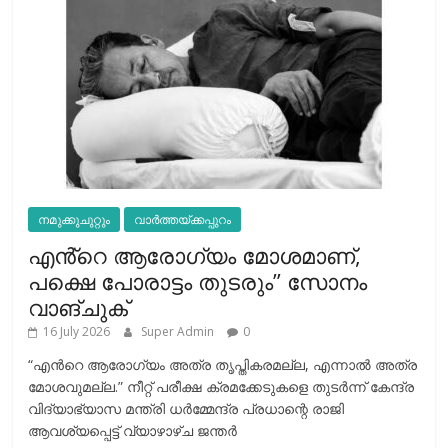
നമുക്കുചുറ്റും
വാർത്തയ്ക്കപ്പുറം
എൻ്റെ ആരോഗ്യം മോശമാണ്,
പക്ഷെ പോരാട്ടം തുടരും” സോനം
വാങ്ചുക്
16 July 2026
Super Admin
0
“എന്‍റെ ആരോഗ്യം അത്ര തൃപ്തികരമല്ല, എന്നാൽ അത്ര
മോശവുമല്ല.” നീറ്റ് പരീക്ഷ ക്രമക്കേടുകളെ തുടർന്ന് കേന്ദ്ര
വിദ്യാഭ്യാസ മന്ത്രി ധർമ്മേന്ദ്ര പ്രധാന്റെ രാജി
ആവശ്യപ്പെട്ട് വ്യാഴാഴ്ച ജന്തർ