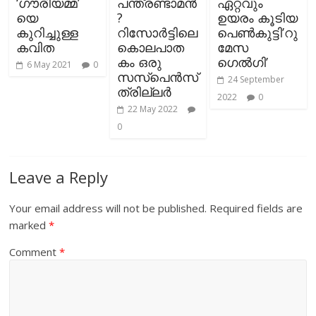
‘ഗൗരിയമ്മ’
പന്ത്രണ്ടാമൻ
ഏറ്റവും
യെ
?
ഉയരം കൂടിയ
കുറിച്ചുള്ള
റിസോർട്ടിലെ
പെൺകുട്ടി’റു
കവിത
കൊലപാത
മേസ
കം ഒരു
ഗെൽഗി’
6 May 2021
0
സസ്പെൻസ്
24 September
ത്രില്ലർ
2022
0
22 May 2022
0
Leave a Reply
Your email address will not be published.
Required fields are
marked
*
Comment
*