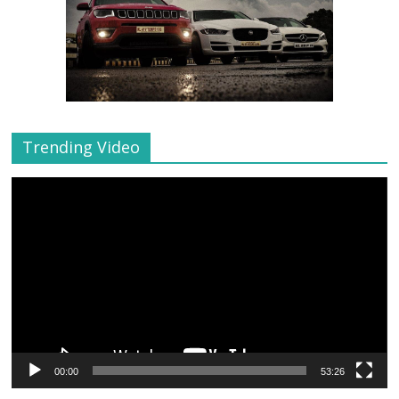
Trending Video
Video
Player
00:00
53:26